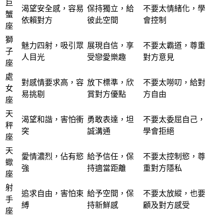
巨
渴望安全感，容易
保持獨立，給
不要太情緒化，學
蟹
依賴對方
彼此空間
會控制
座
獅
魅力四射，吸引眾
展現自信，享
不要太霸道，尊重
子
人目光
受戀愛樂趣
對方意見
座
處
對感情要求高，容
放下標準，欣
不要太嘮叨，給對
女
易挑剔
賞對方優點
方自由
座
天
渴望和諧，害怕衝
勇敢表達，坦
不要太委屈自己，
秤
突
誠溝通
學會拒絕
座
天
愛情濃烈，佔有慾
給予信任，保
不要太控制慾，尊
蠍
強
持適當距離
重對方隱私
座
射
追求自由，害怕束
給予空間，保
不要太放縱，也要
手
縛
持新鮮感
顧及對方感受
座