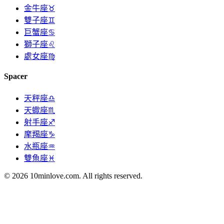
金牛座♉
雙子座♊
巨蟹座♋
獅子座♌
處女座♍
Spacer
天秤座♎
天蠍座♏
射手座♐
摩羯座♑
水瓶座♒
雙魚座♓
© 2026 10minlove.com. All rights reserved.