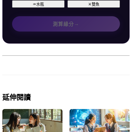
♒
水瓶
♓
雙魚
→
測算緣分
延伸閱讀