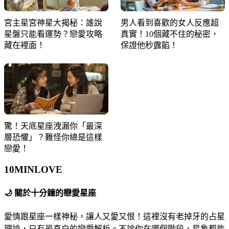
宮主星宮神星大揭秘：誰說
男人看到喜歡的女人反應超
星盤只能看運勢？戀愛攻略
真實！10個藏不住的秘密，
藏在裡面！
保證他秒露餡！
驚！天底星座洩漏你「最深
層恐懼」？難怪你總是這樣
戀愛！
10MIN
LOVE
🌙
關於十分鐘的戀愛星座
愛情跟星座一樣神秘，讓人又愛又恨！這裡沒有老掉牙的占星
理論，只有最直白的戀愛解析。不論你在哪個階段，星象都能