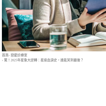
首頁
›
戀愛診療室
›
驚！2025年星象大逆轉：星座血淚史，誰能笑到最後？