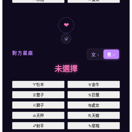
❤
對方星座
女 ♀
男 ♂
未選擇
♈
牡羊
♉
金牛
♊
雙子
♋
巨蟹
♌
獅子
♍
處女
♎
天秤
♏
天蠍
♐
射手
♑
摩羯