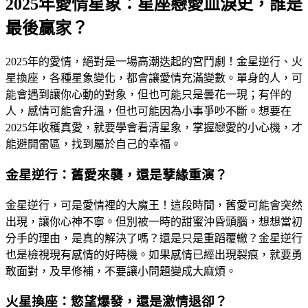
2025年愛情星象：星座戀愛血淚史，誰是
最後贏家？
2025年的愛情，絕對是一場高潮迭起的宮鬥劇！金星逆行、火
星換座，各種星象變化，都會讓愛情充滿變數。單身的人，可
能會遇到讓你心動的對象，但也可能只是曇花一現；有伴的
人，感情可能會升溫，但也可能因為小事爭吵不斷。想要在
2025年收穫真愛，就要學會看清星象，掌握戀愛的小心機，才
能避開雷區，找到屬於自己的幸福。
金星逆行：舊愛來襲，還是孽緣重演？
金星逆行，可是愛情裡的大魔王！這段時間，舊愛可能會突然
出現，讓你心神不寧。但別被一時的甜蜜沖昏頭腦，想想當初
分手的理由，是真的解決了嗎？還是只是重蹈覆轍？金星逆行
也是檢視現有感情的好時機。如果感情已經出現裂痕，就要勇
敢面對，及早修補，不要讓小問題變成大麻煩。
火星換座：慾望爆發，還是激情退卻？