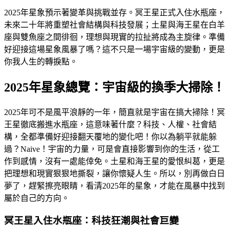
2025年星象預示著變革與挑戰並存。冥王星正式入住水瓶座，
未來二十年將重塑社會結構與科技發展；土星與海王星在白羊
座與雙魚座之間徘徊，理想與現實的拉扯將成為主旋律。準備
好迎接這場星象風暴了嗎？這不只是一場宇宙級的變動，更是
你我人生的轉捩點。
2025年星象總覽：宇宙級的換季大掃除！
2025年可不是風平浪靜的一年，簡直就是宇宙在搞大掃除！冥
王星徹底搬進水瓶座，這意味著什麼？科技、人權、社會結
構，全都準備好迎接翻天覆地的變化吧！你以為躺平就能躲
過？Naive！宇宙的力量，可是會直接影響到你的生活，從工
作到感情，沒有一處能倖免。土星和海王星的愛恨糾葛，更是
把理想和現實狠狠地撕裂，讓你懷疑人生。所以，別再做白日
夢了，趕緊擦亮眼睛，看清2025年的星象，才能在風暴中找到
屬於自己的方向。
冥王星入住水瓶座：科技狂潮與社會巨變