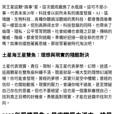
冥王星這顆“搞事”星，這次徹底搬進了水瓶座。這可不是小
事，代表未來20年，科技會以前所未有的速度發展，AI、區
塊鏈、生物科技…各種你聽過沒聽過的黑科技，都會像雨後春
筍一樣冒出來。但別高興得太早，科技發展的同時，也帶來了
倫理、隱私、公平等等問題。社會結構也會隨之巨變，傳統的
權威、階級，都會受到挑戰。準備好迎接一個全新的世界了
嗎？如果你還抱著舊思維，那就等著被時代淘汰吧！
土星海王星雙魚：理想與現實的殘酷對決
土星代表現實、責任、限制，海王星代表夢想、幻想、迷惑。
這兩顆星在雙魚座糾纏不清，簡直就是一場大型的理想幻滅現
場！你可能會發現，曾經的夢想，其實只是空中樓閣；曾經的
信仰，也開始動搖。現實的壓力，會讓你喘不過氣，甚至懷疑
自己存在的意義。但也不要絕望，這也是一個重新審視自己，
找到真正目標的好機會。勇敢面對現實，才能在迷霧中找到方
向。