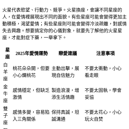
火星代表慾望、行動力、競爭。火星換座，會讓不同星座的
人，在愛情裡展現出不同的面貌。有些星座可能會變得更加主
動積極，渴望愛情；有些星座則可能會變得冷淡疏離，對感情
失去興趣。想要搞定你的心儀對象，就要先了解他的火星星
座，才能對症下藥，一舉拿下。
星
2025年愛情運勢
戀愛建議
注意事項
座
白
桃花朵朵開，但要
主動出擊，展
不要太衝動，小心
羊
小心爛桃花
現自信魅力
看走眼
座
金
感情穩定，但缺乏
製造浪漫，增
不要太固執，學會
牛
激情
添生活情趣
妥協
座
雙
感情多變，容易陷
保持真誠，坦
不要太花心，小心
子
入三角關係
誠溝通
玩火自焚
座