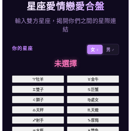
星座愛情戀愛合盤
輸入雙方星座，揭開你們之間的星際連
結
你的星座
女 ♀
男 ♂
未選擇
♈
牡羊
♉
金牛
♊
雙子
♋
巨蟹
♌
獅子
♍
處女
♎
天秤
♏
天蠍
♐
射手
♑
摩羯
♒
水瓶
♓
雙魚