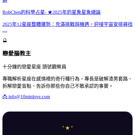
期
BobChen的科學占星- ★2025年的星象星象總論
2025年12星座整體運勢：充滿挑戰與機遇，迎接宇宙安排尋找
…
🔮
戀愛腦教主
十分鐘的戀愛星座 頭號觀察員
專職解析星座在感情裡的奇行種行為，專長是破解渣男套路、
拆解戀愛盲點、告訴你那些你自己不敢承認的事實。
📩
info@10minlove.com
✦
✦
★