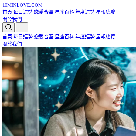
10MIN
LOVE
.COM
首頁
每日運勢
戀愛合盤
星座百科
年度運勢
星報總覽
關於我們
首頁
每日運勢
戀愛合盤
星座百科
年度運勢
星報總覽
關於我們