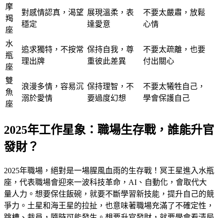
摩
對感情認真，渴望
展現溫柔，表
不要太嚴肅，放鬆
羯
穩定
達愛意
心情
座
水
追求獨特，不按常
保持自我，尊
不要太疏離，也要
瓶
理出牌
重彼此差異
付出關心
座
雙
浪漫多情，容易沉
保持理智，不
不要太犧牲自己，
魚
溺於愛情
要過度幻想
學會保護自己
座
2025年工作星象：職場生存戰，誰能升官
發財？
2025年職場，絕對是一場腥風血雨的生存戰！冥王星進入水瓶
座，代表職場會迎來一波科技革命，AI、自動化，會取代大
量人力。想要保住飯碗，就要不斷學習新技能，提升自己的競
爭力。土星和海王星的拉扯，也意味著職場充滿了不確定性，
跳槽、裁員，隨時可能發生。想要升官發財，就要學會看清局