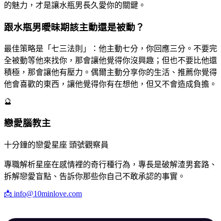
的魅力，才是讓水瓶男長久愛你的關鍵。
跟水瓶男曖昧期該主動還是被動？
最佳策略是「七三法則」：他主動七分，你回應三分。不要完
全被動等他來找你，那會讓他覺得你沒興趣；但也不要比他還
積極，那會讓他有壓力。偶爾主動分享你的生活、推薦你覺得
他會喜歡的東西，讓他覺得你有在想他，但又不會造成負擔。
🔮
戀愛腦教主
十分鐘的戀愛星座 頭號觀察員
專職解析星座在感情裡的奇行種行為，專長是破解渣男套路、
拆解戀愛盲點、告訴你那些你自己不敢承認的事實。
📩
info@10minlove.com