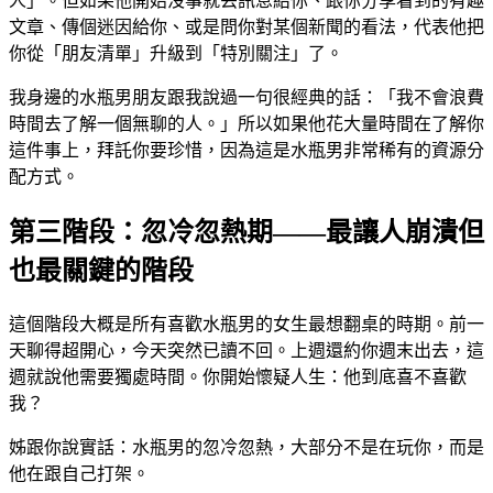
人」。但如果他開始沒事就丟訊息給你、跟你分享看到的有趣
文章、傳個迷因給你、或是問你對某個新聞的看法，代表他把
你從「朋友清單」升級到「特別關注」了。
我身邊的水瓶男朋友跟我說過一句很經典的話：「我不會浪費
時間去了解一個無聊的人。」所以如果他花大量時間在了解你
這件事上，拜託你要珍惜，因為這是水瓶男非常稀有的資源分
配方式。
第三階段：忽冷忽熱期——最讓人崩潰但
也最關鍵的階段
這個階段大概是所有喜歡水瓶男的女生最想翻桌的時期。前一
天聊得超開心，今天突然已讀不回。上週還約你週末出去，這
週就說他需要獨處時間。你開始懷疑人生：他到底喜不喜歡
我？
姊跟你說實話：水瓶男的忽冷忽熱，大部分不是在玩你，而是
他在跟自己打架。