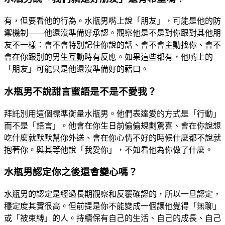
有，但要看他的行為。水瓶男嘴上說「朋友」，可能是他的防
禦機制——他還沒準備好承認。觀察他是不是對你跟對其他朋
友不一樣：會不會特別記住你說的話、會不會主動找你、會不
會在你跟別的男生互動時有反應。如果這些都有，他嘴上的
「朋友」可能只是他還沒準備好的藉口。
水瓶男不說甜言蜜語是不是不愛我？
拜託別用這個標準衡量水瓶男。他們表達愛的方式是「行動」
而不是「語言」。他會在你生日前偷偷規劃驚喜、會在你說想
吃什麼就默默幫你外送、會在你心情不好的時候什麼都不說就
抱著你。與其等他說「我愛你」，不如看他為你做了什麼。
水瓶男認定你之後還會變心嗎？
水瓶男的認定是經過長期觀察和反覆確認的，所以一旦認定，
穩定度其實很高。但前提是你不能變成一個讓他覺得「無聊」
或「被束縛」的人。持續保有自己的生活、自己的成長、自己