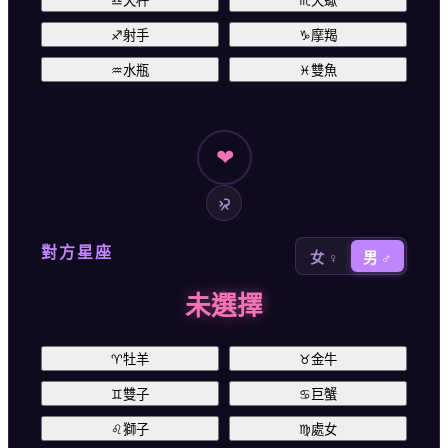
♎
天秤
♏
天蠍
♐
射手
♑
摩羯
♒
水瓶
♓
雙魚
❤
對方星座
女 ♀
男 ♂
未選擇
♈
牡羊
♉
金牛
♊
雙子
♋
巨蟹
♌
獅子
♍
處女