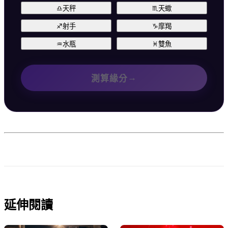
♎
天秤
♏
天蠍
♐
射手
♑
摩羯
♒
水瓶
♓
雙魚
→
測算緣分
延伸閱讀