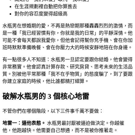
在生涯規劃裡自動把你算進去
對你的容忍度變得超級高
水瓶男在想婚期的愛，不再是熱戀期那種轟轟烈烈的激情，而
是一種「我已經習慣有你，你就是我的日常」的平靜深情。他
可能不會每天都說我愛你，但他會記得幫你充手機、會在你加
班時默默準備晚餐、會在你壓力大的時候安靜地陪在你身邊。
有一點很多人不知道：水瓶男一旦認定要跟你結婚，他會變得
非常務實。他會認真計算存款、研究房貸、思考未來的生活品
質。別被他平常那種「我不在乎物質」的態度騙了，到了要跟
你建立家庭的時候，他比誰都精打細算。
破解水瓶男的 3 個核心地雷
不管你們在哪個階段，以下三件事千萬不要做：
地雷一：逼他表態。
水瓶男最討厭被逼迫做決定。你越催
他，他跑越快。他需要自己想通，而不是被你推著走。