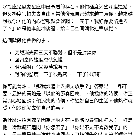
水瓶座是風象星座中最矛盾的存在。他們極度渴望深度連結，
但又極度害怕失去自由。當他發現自己越來越在意你、越來越
想找你，他的內心警報就會響起：「完了，我好像要陷進去
了。」於是他本能地後退，給自己空間消化這種感覺。
這個階段他會做的事：
突然消失兩三天不聯繫，但不是封鎖你
回訊息的速度忽快忽慢
明明約好了又臨時說有事
對你的態度一下子很親密，一下子很疏離
你可能會想：「那我該追上去還是放手？」答案是——都不
要。最好的策略是「以他的節奏回應」。他找你的時候，你正
常開心地回應；他消失的時候，你過好自己的生活。他熱你就
暖，他冷你就去忙自己的事。
為什麼這招有效？因為水瓶男在這個階段最怕兩種人：一種是
他一冷就瘋狂追問「你怎麼了」「你是不是不喜歡我了」的
人；另一種是他一冷就也冷回去、直接消失的人。前者讓他覺