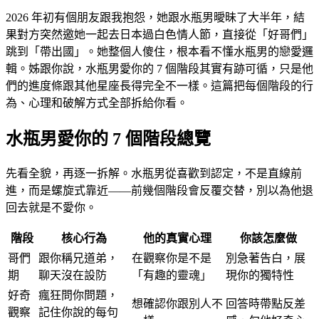
2026 年初有個朋友跟我抱怨，她跟水瓶男曖昧了大半年，結
果對方突然邀她一起去日本過白色情人節，直接從「好哥們」
跳到「帶出國」。她整個人傻住，根本看不懂水瓶男的戀愛邏
輯。姊跟你說，水瓶男愛你的 7 個階段其實有跡可循，只是他
們的進度條跟其他星座長得完全不一樣。這篇把每個階段的行
為、心理和破解方式全部拆給你看。
水瓶男愛你的 7 個階段總覽
先看全貌，再逐一拆解。水瓶男從喜歡到認定，不是直線前
進，而是螺旋式靠近——前幾個階段會反覆交替，別以為他退
回去就是不愛你。
階段
核心行為
他的真實心理
你該怎麼做
哥們
跟你稱兄道弟，
在觀察你是不是
別急著告白，展
期
聊天沒在設防
「有趣的靈魂」
現你的獨特性
好奇
瘋狂問你問題，
想確認你跟別人不
回答時帶點反差
觀察
記住你說的每句