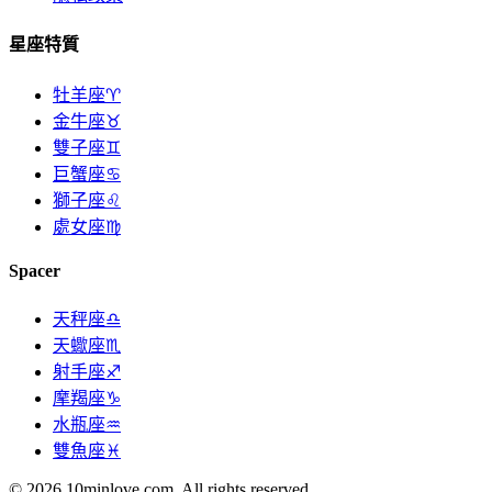
星座特質
牡羊座♈
金牛座♉
雙子座♊
巨蟹座♋
獅子座♌
處女座♍
Spacer
天秤座♎
天蠍座♏
射手座♐
摩羯座♑
水瓶座♒
雙魚座♓
© 2026 10minlove.com. All rights reserved.