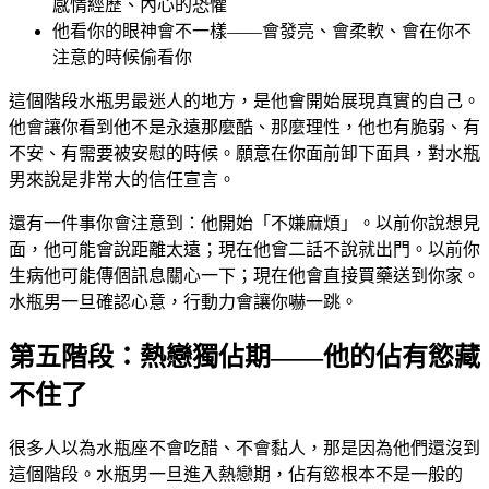
感情經歷、內心的恐懼
他看你的眼神會不一樣——會發亮、會柔軟、會在你不
注意的時候偷看你
這個階段水瓶男最迷人的地方，是他會開始展現真實的自己。
他會讓你看到他不是永遠那麼酷、那麼理性，他也有脆弱、有
不安、有需要被安慰的時候。願意在你面前卸下面具，對水瓶
男來說是非常大的信任宣言。
還有一件事你會注意到：他開始「不嫌麻煩」。以前你說想見
面，他可能會說距離太遠；現在他會二話不說就出門。以前你
生病他可能傳個訊息關心一下；現在他會直接買藥送到你家。
水瓶男一旦確認心意，行動力會讓你嚇一跳。
第五階段：熱戀獨佔期——他的佔有慾藏
不住了
很多人以為水瓶座不會吃醋、不會黏人，那是因為他們還沒到
這個階段。水瓶男一旦進入熱戀期，佔有慾根本不是一般的