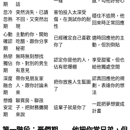
一樣
感，勾他好奇心
期
話
忽冷
突然消失、已讀
害怕投入太深受
穩住不追問，他
忽熱
不回、又突然出
傷，在測試你的耐
回來時正常回應
期
現
性
心動
主動約你、開始
已經確定自己喜歡
適時回應他的主
確認
吃醋、跟你分享
你了
動，但別倒貼
期
秘密
熱戀
無時無刻想找
認定你是他的人，
享受甜蜜，但也
獨佔
你、對別的男生
佔有慾爆棚
給他獨處空間
期
有意見
深度
帶你見朋友家
認真回應他的規
把你放進人生藍圖
融合
人、跟你討論未
劃，表達你的想
了
期
來
法
想婚
聊買房、聊孩
一起把夢想變成
安定
子、把財務攤開
這輩子就是你了
計畫
期
來說
第一階段：哥們期——他把你當兄弟，但