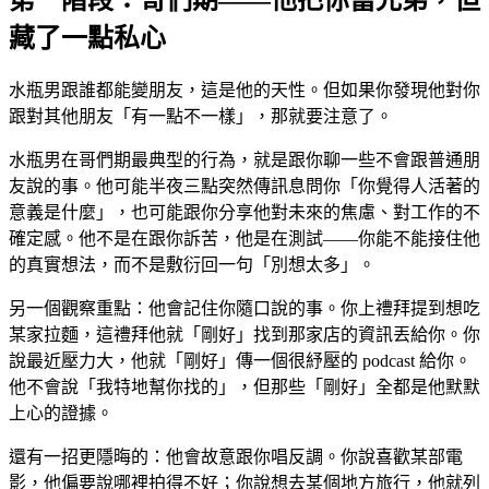
藏了一點私心
水瓶男跟誰都能變朋友，這是他的天性。但如果你發現他對你
跟對其他朋友「有一點不一樣」，那就要注意了。
水瓶男在哥們期最典型的行為，就是跟你聊一些不會跟普通朋
友說的事。他可能半夜三點突然傳訊息問你「你覺得人活著的
意義是什麼」，也可能跟你分享他對未來的焦慮、對工作的不
確定感。他不是在跟你訴苦，他是在測試——你能不能接住他
的真實想法，而不是敷衍回一句「別想太多」。
另一個觀察重點：他會記住你隨口說的事。你上禮拜提到想吃
某家拉麵，這禮拜他就「剛好」找到那家店的資訊丟給你。你
說最近壓力大，他就「剛好」傳一個很紓壓的 podcast 給你。
他不會說「我特地幫你找的」，但那些「剛好」全都是他默默
上心的證據。
還有一招更隱晦的：他會故意跟你唱反調。你說喜歡某部電
影，他偏要說哪裡拍得不好；你說想去某個地方旅行，他就列