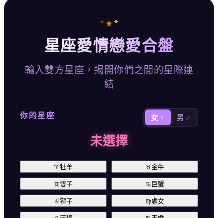
✦
✦
★
星座愛情戀愛合盤
輸入雙方星座，揭開你們之間的星際連
結
你的星座
女 ♀
男 ♂
未選擇
♈
牡羊
♉
金牛
♊
雙子
♋
巨蟹
♌
獅子
♍
處女