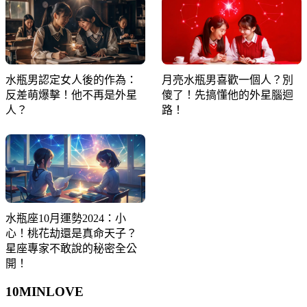
水瓶男認定女人後的作為：
月亮水瓶男喜歡一個人？別
反差萌爆擊！他不再是外星
傻了！先搞懂他的外星腦迴
人？
路！
水瓶座10月運勢2024：小
心！桃花劫還是真命天子？
星座專家不敢說的秘密全公
開！
10MIN
LOVE