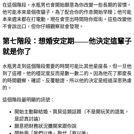
在這個階段，水瓶男也會開始願意為你改變一些長期的習慣。
他可能本來是個夜貓子，為了配合你的作息開始早睡；他可能
本來週末都在打電動，現在會空出時間陪你逛街。這些改變他
不會說出口，但你仔細觀察就會發現。
第七階段：想婚安定期——他決定這輩子
就是你了
水瓶男走到這個階段需要的時間可能比其他星座長，但一旦他
到了這裡，他的穩定度反而是數一數二的。因為他花了那麼長
的時間觀察、確認、反覆驗證，所以他的決定是經過深思熟慮
的。
這個階段最明顯的訊號：
開始主動聊結婚、買房這類話題（不是開玩笑的語氣，
是認真討論）
願意把財務狀況攤開來跟你說
開始用「我們以後」取代「我以後」