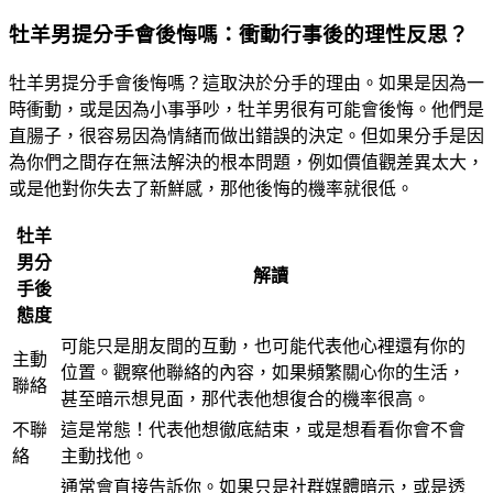
牡羊男提分手會後悔嗎：衝動行事後的理性反思？
牡羊男提分手會後悔嗎？這取決於分手的理由。如果是因為一
時衝動，或是因為小事爭吵，牡羊男很有可能會後悔。他們是
直腸子，很容易因為情緒而做出錯誤的決定。但如果分手是因
為你們之間存在無法解決的根本問題，例如價值觀差異太大，
或是他對你失去了新鮮感，那他後悔的機率就很低。
牡羊
男分
解讀
手後
態度
可能只是朋友間的互動，也可能代表他心裡還有你的
主動
位置。觀察他聯絡的內容，如果頻繁關心你的生活，
聯絡
甚至暗示想見面，那代表他想復合的機率很高。
不聯
這是常態！代表他想徹底結束，或是想看看你會不會
絡
主動找他。
通常會直接告訴你。如果只是社群媒體暗示，或是透