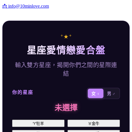
📩
info@10minlove.com
✦
✦
★
星座愛情戀愛合盤
輸入雙方星座，揭開你們之間的星際連
結
你的星座
女 ♀
男 ♂
未選擇
♈
牡羊
♉
金牛