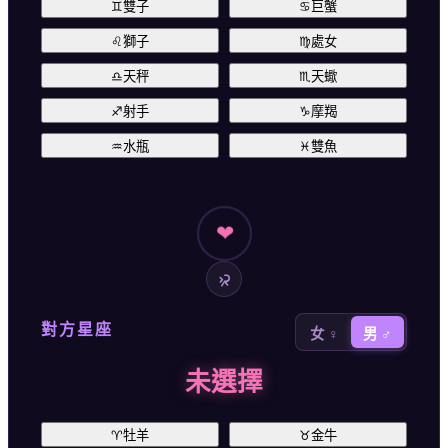
♊
雙子
♋
巨蟹
♌
獅子
♍
處女
♎
天秤
♏
天蠍
♐
射手
♑
摩羯
♒
水瓶
♓
雙魚
❤
對方星座
女 ♀
男 ♂
未選擇
♈
牡羊
♉
金牛