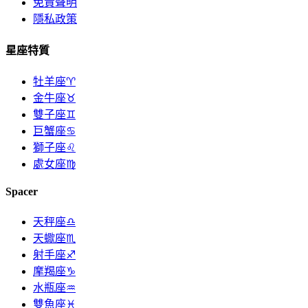
免責聲明
隱私政策
星座特質
牡羊座♈
金牛座♉
雙子座♊
巨蟹座♋
獅子座♌
處女座♍
Spacer
天秤座♎
天蠍座♏
射手座♐
摩羯座♑
水瓶座♒
雙魚座♓