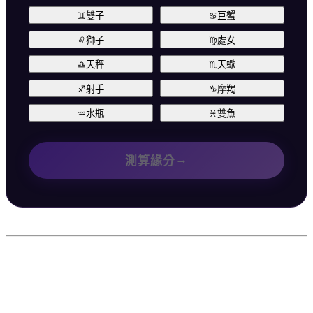
♊
雙子
♋
巨蟹
♌
獅子
♍
處女
♎
天秤
♏
天蠍
♐
射手
♑
摩羯
♒
水瓶
♓
雙魚
→
測算緣分