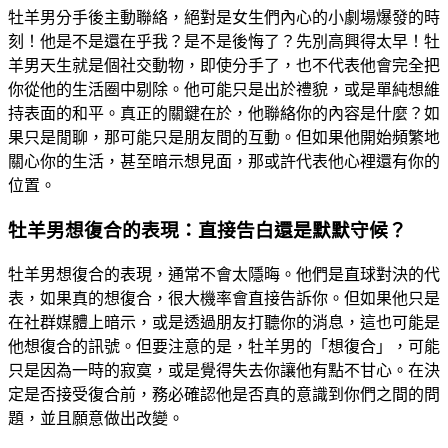
牡羊男分手後主動聯絡，絕對是女生們內心的小劇場爆發的時
刻！他是不是還在乎我？是不是後悔了？先別高興得太早！牡
羊男天生就是個社交動物，即使分手了，也不代表他會完全把
你從他的生活圈中剔除。他可能只是出於禮貌，或是單純想維
持表面的和平。真正的關鍵在於，他聯絡你的內容是什麼？如
果只是閒聊，那可能只是朋友間的互動。但如果他開始頻繁地
關心你的生活，甚至暗示想見面，那或許代表他心裡還有你的
位置。
牡羊男想復合的表現：直接告白還是默默守候？
牡羊男想復合的表現，通常不會太隱晦。他們是直球對決的代
表，如果真的想復合，很大機率會直接告訴你。但如果他只是
在社群媒體上暗示，或是透過朋友打聽你的消息，這也可能是
他想復合的訊號。但要注意的是，牡羊男的「想復合」，可能
只是因為一時的寂寞，或是覺得失去你讓他有點不甘心。在決
定是否接受復合前，務必確認他是否真的意識到你們之間的問
題，並且願意做出改變。