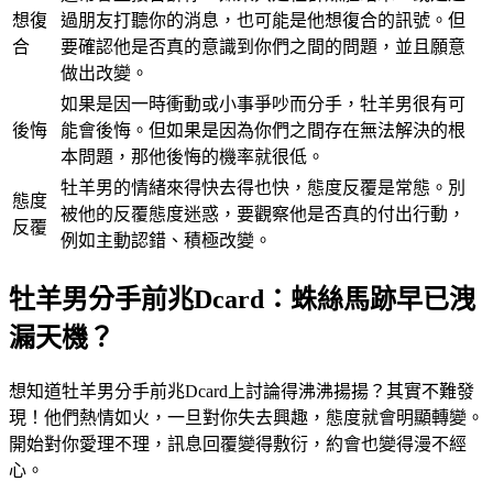
想復
過朋友打聽你的消息，也可能是他想復合的訊號。但
合
要確認他是否真的意識到你們之間的問題，並且願意
做出改變。
如果是因一時衝動或小事爭吵而分手，牡羊男很有可
後悔
能會後悔。但如果是因為你們之間存在無法解決的根
本問題，那他後悔的機率就很低。
牡羊男的情緒來得快去得也快，態度反覆是常態。別
態度
被他的反覆態度迷惑，要觀察他是否真的付出行動，
反覆
例如主動認錯、積極改變。
牡羊男分手前兆Dcard：蛛絲馬跡早已洩
漏天機？
想知道牡羊男分手前兆Dcard上討論得沸沸揚揚？其實不難發
現！他們熱情如火，一旦對你失去興趣，態度就會明顯轉變。
開始對你愛理不理，訊息回覆變得敷衍，約會也變得漫不經
心。