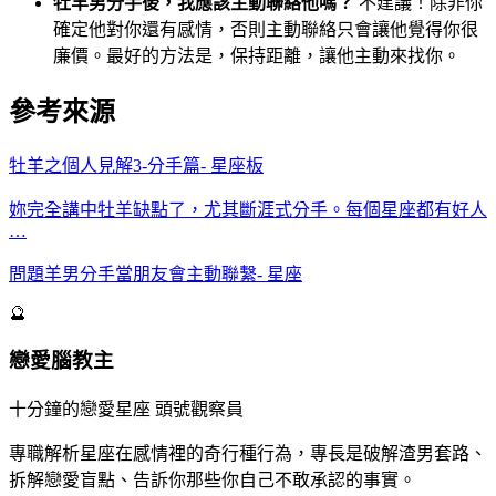
牡羊男分手後，我應該主動聯絡他嗎？
不建議！除非你
確定他對你還有感情，否則主動聯絡只會讓他覺得你很
廉價。最好的方法是，保持距離，讓他主動來找你。
參考來源
牡羊之個人見解3-分手篇- 星座板
妳完全講中牡羊缺點了，尤其斷涯式分手。每個星座都有好人
…
問題羊男分手當朋友會主動聯繫- 星座
🔮
戀愛腦教主
十分鐘的戀愛星座 頭號觀察員
專職解析星座在感情裡的奇行種行為，專長是破解渣男套路、
拆解戀愛盲點、告訴你那些你自己不敢承認的事實。