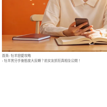
首頁
›
牡羊戀愛攻略
›
牡羊男分手後態度大反轉？前女友抓狂真相全公開！