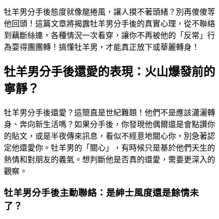
牡羊男分手後態度就像龍捲風，讓人摸不著頭緒？別再傻傻等
他回頭！這篇文章將揭露牡羊男分手後的真實心理，從不聯絡
到藕斷絲連，各種情況一次看穿，讓你不再被他的「反常」行
為耍得團團轉！搞懂牡羊男，才能真正放下或華麗轉身！
牡羊男分手後還愛的表現：火山爆發前的
寧靜？
牡羊男分手後還愛？這簡直是世紀難題！他們不是應該瀟灑轉
身、奔向新生活嗎？如果分手後，你發現他偶爾還是會點讚你
的貼文，或是半夜傳來訊息，看似不經意地關心你，別急著認
定他還愛你。牡羊男的「關心」，有時候只是基於他們天生的
熱情和對朋友的義氣。想判斷他是否真的還愛，需要更深入的
觀察。
牡羊男分手後主動聯絡：是紳士風度還是餘情未
了？