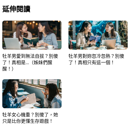
延伸閱讀
牡羊男愛到無法自拔？別傻
牡羊男對妳忽冷忽熱？別傻
了！真相是...（姊妹們醒
了！真相只有這一個！
醒！）
牡羊女心機重？別傻了，她
只是比你更懂生存遊戲！