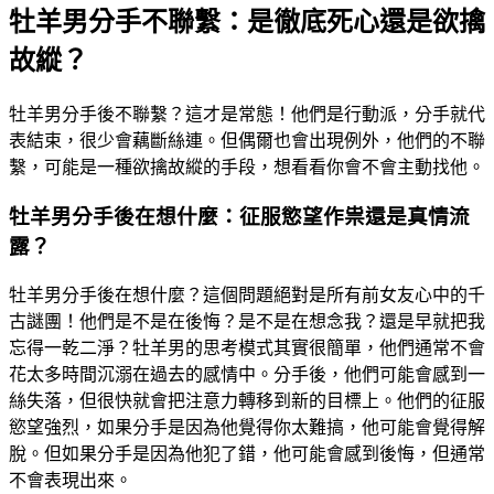
牡羊男分手不聯繫：是徹底死心還是欲擒
故縱？
牡羊男分手後不聯繫？這才是常態！他們是行動派，分手就代
表結束，很少會藕斷絲連。但偶爾也會出現例外，他們的不聯
繫，可能是一種欲擒故縱的手段，想看看你會不會主動找他。
牡羊男分手後在想什麼：征服慾望作祟還是真情流
露？
牡羊男分手後在想什麼？這個問題絕對是所有前女友心中的千
古謎團！他們是不是在後悔？是不是在想念我？還是早就把我
忘得一乾二淨？牡羊男的思考模式其實很簡單，他們通常不會
花太多時間沉溺在過去的感情中。分手後，他們可能會感到一
絲失落，但很快就會把注意力轉移到新的目標上。他們的征服
慾望強烈，如果分手是因為他覺得你太難搞，他可能會覺得解
脫。但如果分手是因為他犯了錯，他可能會感到後悔，但通常
不會表現出來。