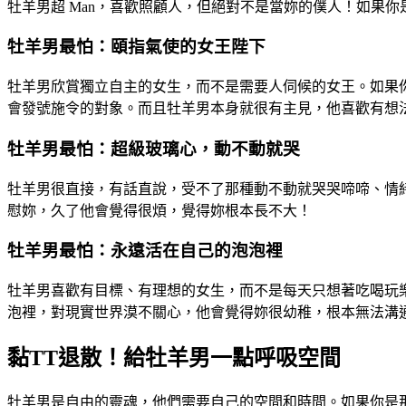
牡羊男超 Man，喜歡照顧人，但絕對不是當妳的僕人！如果
牡羊男最怕：頤指氣使的女王陛下
牡羊男欣賞獨立自主的女生，而不是需要人伺候的女王。如果
會發號施令的對象。而且牡羊男本身就很有主見，他喜歡有想
牡羊男最怕：超級玻璃心，動不動就哭
牡羊男很直接，有話直說，受不了那種動不動就哭哭啼啼、情
慰妳，久了他會覺得很煩，覺得妳根本長不大！
牡羊男最怕：永遠活在自己的泡泡裡
牡羊男喜歡有目標、有理想的女生，而不是每天只想著吃喝玩
泡裡，對現實世界漠不關心，他會覺得妳很幼稚，根本無法溝
黏TT退散！給牡羊男一點呼吸空間
牡羊男是自由的靈魂，他們需要自己的空間和時間。如果你是