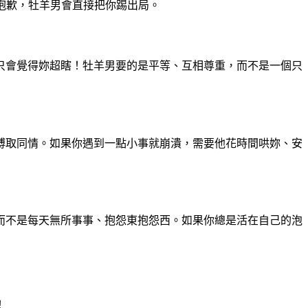
抱歉，牡羊男會直接把你踢出局。
只會覺得妳超瞎！牡羊男要的是平等、互相尊重，而不是一個只
博取同情。如果你遇到一點小事就崩潰，需要他花時間哄妳、安
而不是每天無所事事、抱怨東抱怨西。如果你總是活在自己的泡
！