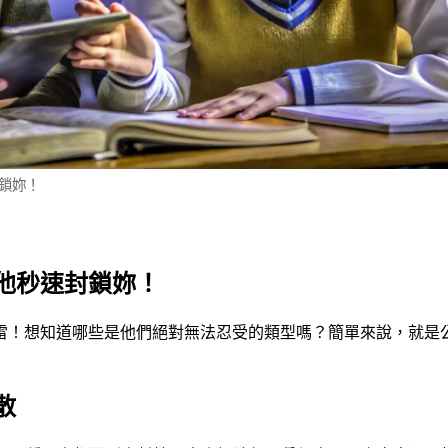
鎖妳！
他秒速封鎖妳！
雷！想知道哪些是他們絕對無法忍受的類型嗎？簡單來說，就是
散