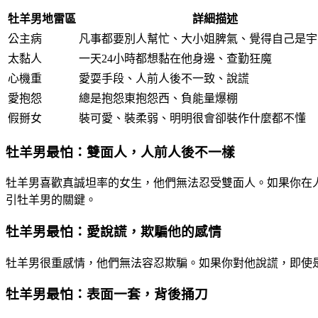
牡羊男地雷區
詳細描述
公主病
凡事都要別人幫忙、大小姐脾氣、覺得自己是宇
太黏人
一天24小時都想黏在他身邊、查勤狂魔
心機重
愛耍手段、人前人後不一致、說謊
愛抱怨
總是抱怨東抱怨西、負能量爆棚
假掰女
裝可愛、裝柔弱、明明很會卻裝作什麼都不懂
牡羊男最怕：雙面人，人前人後不一樣
牡羊男喜歡真誠坦率的女生，他們無法忍受雙面人。如果你在
引牡羊男的關鍵。
牡羊男最怕：愛說謊，欺騙他的感情
牡羊男很重感情，他們無法容忍欺騙。如果你對他說謊，即使
牡羊男最怕：表面一套，背後捅刀