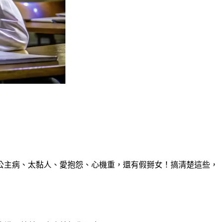
公主病、太黏人、愛抱怨、心機重，還有假掰女！搞清楚這些，