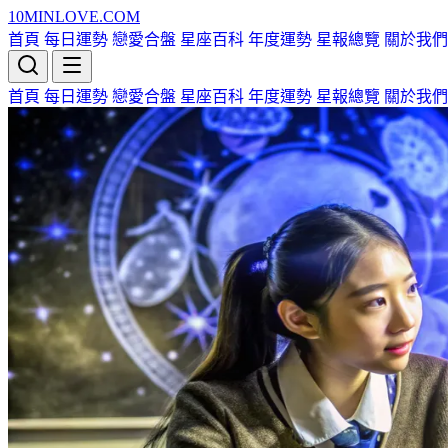
10MIN
LOVE
.COM
首頁
每日運勢
戀愛合盤
星座百科
年度運勢
星報總覽
關於我們
首頁
每日運勢
戀愛合盤
星座百科
年度運勢
星報總覽
關於我們