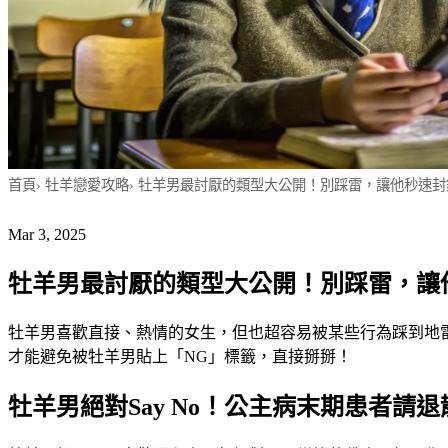
首頁
›
牡羊戀愛攻略
›
牡羊男最討厭的類型大公開！別踩雷，讓他秒速封
Mar 3, 2025
牡羊男最討厭的類型大公開！別踩雷，讓
牡羊男喜歡直接、熱情的女生，但也超容易被某些行為踩到地
才能避免被牡羊男貼上「NG」標籤，直接掰掰！
牡羊男絕對Say No！公主病末期患者請退