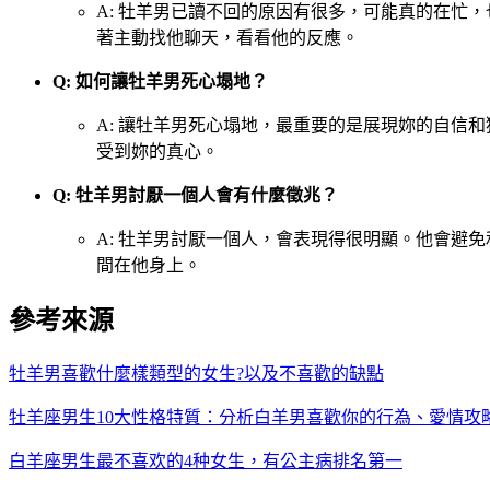
A: 牡羊男已讀不回的原因有很多，可能真的在忙
著主動找他聊天，看看他的反應。
Q: 如何讓牡羊男死心塌地？
A: 讓牡羊男死心塌地，最重要的是展現妳的自信
受到妳的真心。
Q: 牡羊男討厭一個人會有什麼徵兆？
A: 牡羊男討厭一個人，會表現得很明顯。他會避
間在他身上。
參考來源
牡羊男喜歡什麼樣類型的女生?以及不喜歡的缺點
牡羊座男生10大性格特質：分析白羊男喜歡你的行為、愛情攻
白羊座男生最不喜欢的4种女生，有公主病排名第一