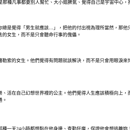
你是那種凡事都要別人幫忙、大小姐脾氣、覺得自己是宇宙中心，
你總是覺得「男生就應該…」，把他的付出視為理所當然，那他
法的女生，而不是只會聽命行事的傀儡。
緒勒索的女生。他們覺得有問題就該解決，而不是只會用眼淚來
樂、活在自己幻想世界裡的公主。他們覺得人生應該積極向上，
通。
那種一天24小時都想黏在他身邊、查勤狂魔，保證他會想逃離妳