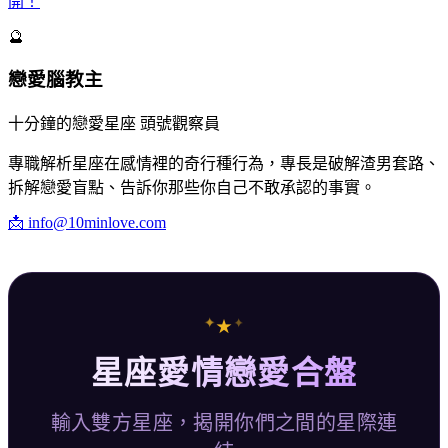
開！
🔮
戀愛腦教主
十分鐘的戀愛星座 頭號觀察員
專職解析星座在感情裡的奇行種行為，專長是破解渣男套路、
拆解戀愛盲點、告訴你那些你自己不敢承認的事實。
📩
info@10minlove.com
✦
✦
★
星座愛情戀愛合盤
輸入雙方星座，揭開你們之間的星際連