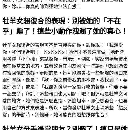
你，除非…你真的帥到讓她無法自拔！
牡羊女想復合的表現：別被她的「不在
乎」騙了！這些小動作洩漏了她的真心！
牡羊女想復合的表現可不是直接撲向你，跟你說：「我還愛
你，我們復合吧！」No No No！她們才不會這麼做！她們會
用各種「小心機」來試探你、暗示你。例如，突然開始頻繁出
現在你常去的地方，或者故意在朋友圈發一些讓你聯想到過去
甜蜜回憶的動態。更瞎的是，她可能還會找一些超爛的藉口來
跟你聯絡，像是：「欸，你之前借我的那本書，我找到了，要
還你嗎？」或是：「我最近發現一家超好吃的餐廳，你要不要
一起去？」拜託！這些藉口也太明顯了吧！但這就是牡羊女可
愛的地方，她們總是這麼直接、這麼坦率，即使想復合，也要
用自己的方式來表達。所以，當你發現牡羊女出現這些「超反
常」的舉動時，別懷疑，她可能真的還想跟你復合！
牡羊女分手後當朋友？別傻了！這只是她