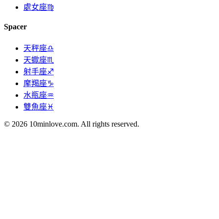
處女座♍
Spacer
天秤座♎
天蠍座♏
射手座♐
摩羯座♑
水瓶座♒
雙魚座♓
© 2026 10minlove.com. All rights reserved.