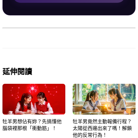
延伸閱讀
牡羊男想佔有妳？先搞懂他
牡羊男竟然主動報備行程？
腦袋裡那根「衝動筋」！
太陽從西邊出來了嗎！解鎖
他的反常行為！