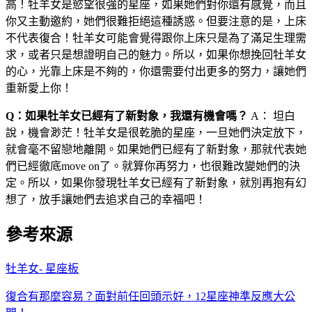
高！牡羊女是慾望很強的星座，如果她們對你還有感覺，而且
你又主動邀約，她們很難拒絕這種誘惑。但要注意的是，上床
不代表復合！牡羊女可能會覺得跟你上床只是為了滿足生理需
求，或者只是想證明自己的魅力。所以，如果你想挽回牡羊女
的心，光靠上床是不夠的，你還需要付出更多的努力，讓她們
重新愛上你！
Q：如果牡羊女已經有了新對象，我還有機會嗎？
A： 坦白
說，機會渺茫！牡羊女是很乾脆的星座，一旦她們決定放下，
就會毫不留戀地離開。如果她們已經有了新對象，那就代表她
們已經徹底move on了。就算你再努力，也很難改變她們的決
定。所以，如果你發現牡羊女已經有了新對象，就別再抱有幻
想了，放手讓她們去追求自己的幸福吧！
參考來源
牡羊女- 星座板
復合有那麼容易？面對前任回頭示好，12星座神準反應大公