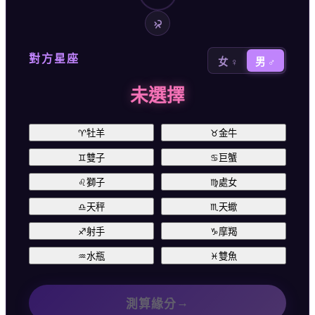
對方星座
女 ♀
男 ♂
未選擇
♈
牡羊
♉
金牛
♊
雙子
♋
巨蟹
♌
獅子
♍
處女
♎
天秤
♏
天蠍
♐
射手
♑
摩羯
♒
水瓶
♓
雙魚
→
測算緣分