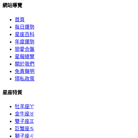
網站導覽
首頁
每日運勢
星座百科
年度運勢
戀愛合盤
星報總覽
關於我們
免責聲明
隱私政策
星座特質
牡羊座♈
金牛座♉
雙子座♊
巨蟹座♋
獅子座♌