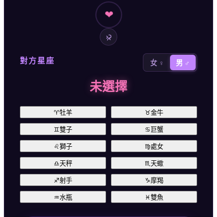
❤
對方星座
女 ♀
男 ♂
未選擇
♈
牡羊
♉
金牛
♊
雙子
♋
巨蟹
♌
獅子
♍
處女
♎
天秤
♏
天蠍
♐
射手
♑
摩羯
♒
水瓶
♓
雙魚