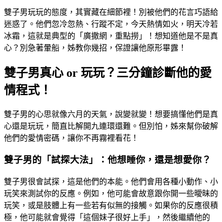
雙子男玩玩的態度，其實藏在細節裡！別被他們的花言巧語給
迷惑了。他們忽冷忽熱、行蹤不定，今天熱情如火，明天冷若
冰霜，這就是典型的「廣撒網，重點撈」！想知道他是不是真
心？別急著暈船，姊教你幾招，保證讓他原形畢露！
雙子男真心 or 玩玩？三分鐘診斷他的愛
情程式！
雙子男的心思就像六月的天氣，說變就變！想要搞懂他們是真
心還是玩玩，簡直比解開九連環還難。但別怕，姊來幫你破解
他們的愛情密碼，讓你不再霧裡看花！
雙子男的「試探大法」：他想睡你，還是想愛你？
雙子男很會試探，這是他們的本能。他們會用各種小動作、小
玩笑來測試你的反應。例如，他可能會故意跟你開一些曖昧的
玩笑，或是肢體上有一些若有似無的接觸。如果你的反應很積
極，他可能就會覺得「這個妹子很好上手」，然後繼續他的