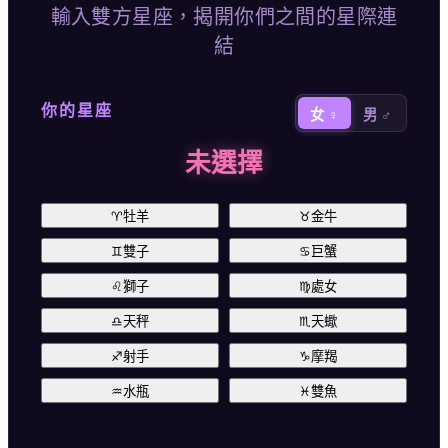
輸入雙方星座，揭開你們之間的星際連
結
你的星座
女 ♀
男 ♂
未選擇
♈
牡羊
♉
金牛
♊
雙子
♋
巨蟹
♌
獅子
♍
處女
♎
天秤
♏
天蠍
♐
射手
♑
摩羯
♒
水瓶
♓
雙魚