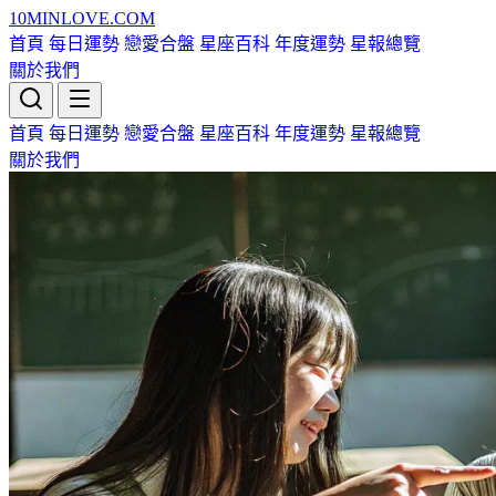
10MIN
LOVE
.COM
首頁
每日運勢
戀愛合盤
星座百科
年度運勢
星報總覽
關於我們
首頁
每日運勢
戀愛合盤
星座百科
年度運勢
星報總覽
關於我們