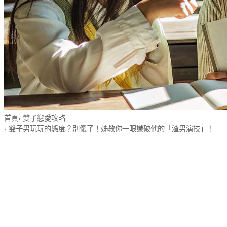
首頁
›
雙子戀愛攻略
›
雙子男玩玩的態度？別傻了！姊教你一眼識破他的「渣男演技」！