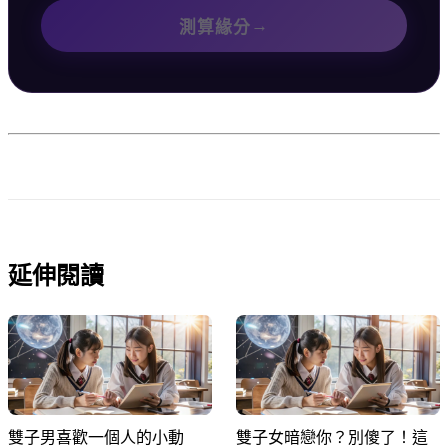
→
測算緣分
延伸閱讀
雙子男喜歡一個人的小動
雙子女暗戀你？別傻了！這