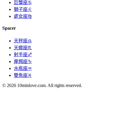
巨蟹座♋
獅子座♌
處女座♍
Spacer
天秤座♎
天蠍座♏
射手座♐
摩羯座♑
水瓶座♒
雙魚座♓
© 2026 10minlove.com. All rights reserved.