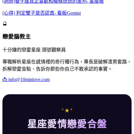
(詢問)雙子座真正喜歡和曖昧玩玩的差別- 星座板
[心得] 判定雙子是否認真- 看板Gemini
🔮
戀愛腦教主
十分鐘的戀愛星座 頭號觀察員
專職解析星座在感情裡的奇行種行為，專長是破解渣男套路、
拆解戀愛盲點、告訴你那些你自己不敢承認的事實。
📩
info@10minlove.com
✦
✦
★
星座愛情戀愛合盤