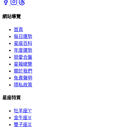
網站導覽
首頁
每日運勢
星座百科
年度運勢
戀愛合盤
星報總覽
關於我們
免責聲明
隱私政策
星座特質
牡羊座♈
金牛座♉
雙子座♊