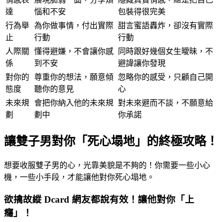
達
惱和不安
包裝得很完美
行為舉
為你做事情，付出實際
甜言蜜語轟炸，卻沒有實際
止
行動
行動
人際關
懂得避嫌，不會讓你感
同時跟好幾個女生曖昧，不
係
到不安
避諱讓你發現
對你的
尊重你的想法，願意傾
忽略你的感受，只顧自己開
態度
聽你的意見
心
未來規
會把你納入他的未來規
對未來避而不談，不願意給
劃
劃中
你承諾
讓雙子男對你「死心塌地」的終極攻略！
想要收服雙子男的心，光靠美貌是不夠的！你需要一些小心
機，一些小手段，才能讓他對你死心塌地。
欲擒故縱 Dcard 網友都說有效！讓他對你「上
癮」！