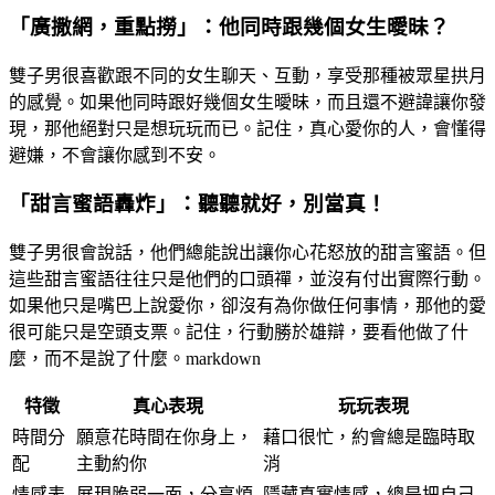
「廣撒網，重點撈」：他同時跟幾個女生曖昧？
雙子男很喜歡跟不同的女生聊天、互動，享受那種被眾星拱月
的感覺。如果他同時跟好幾個女生曖昧，而且還不避諱讓你發
現，那他絕對只是想玩玩而已。記住，真心愛你的人，會懂得
避嫌，不會讓你感到不安。
「甜言蜜語轟炸」：聽聽就好，別當真！
雙子男很會說話，他們總能說出讓你心花怒放的甜言蜜語。但
這些甜言蜜語往往只是他們的口頭禪，並沒有付出實際行動。
如果他只是嘴巴上說愛你，卻沒有為你做任何事情，那他的愛
很可能只是空頭支票。記住，行動勝於雄辯，要看他做了什
麼，而不是說了什麼。markdown
特徵
真心表現
玩玩表現
時間分
願意花時間在你身上，
藉口很忙，約會總是臨時取
配
主動約你
消
情感表
展現脆弱一面，分享煩
隱藏真實情感，總是把自己