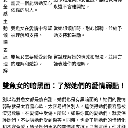
需要一個能讓她安心
全
永遠不會離開她。
依靠的男人。
感
主
動
雙魚女在愛情中希望
當她想傾訴時，耐心傾聽，並給予
傾
被理解和支持。
她支持和鼓勵。
聽
表
達
雙魚女需要感受到你
嘗試理解她的情感和想法，並用言
理
的理解和體諒。
語表達你的理解。
解
雙魚女的暗黑面：了解她們的愛情弱點！
別以為雙魚女都是傻白甜，她們也是有黑暗面的！她們的愛情
弱點就是太容易心軟、太容易相信別人。這使得她們很容易被
渣男欺騙，在愛情中受傷。所以，如果你真的愛她們，就要保
護她們，不要讓她們受到傷害。同時，也要了解她們的情緒化
和不安全感，給予她們更多的關懷和支持。只有這樣，你才能