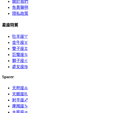
關於我們
免責聲明
隱私政策
星座特質
牡羊座♈
金牛座♉
雙子座♊
巨蟹座♋
獅子座♌
處女座♍
Spacer
天秤座♎
天蠍座♏
射手座♐
摩羯座♑
水瓶座♒