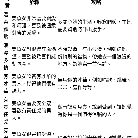
解釋
攻略
質
溫
雙魚女非常需要關愛
柔
多關心她的生活，噓寒問暖，在她
和呵護，喜歡被溫柔
體
需要幫助時伸出援手。
對待的感覺。
貼
浪
雙魚女對浪漫充滿渴
不時製造一些小浪漫，例如送她一
漫
望，喜歡被驚喜和感
份特別的禮物、帶她去一個浪漫的
多
動包圍。
地方、為她寫一首情詩。
情
有
雙魚女欣賞有才華的
展現你的才華，例如唱歌、跳舞、
才
男人，覺得他們很有
畫畫、寫作等等。
華
魅力。
有
雙魚女需要安全感，
責
做事認真負責，說到做到，讓她覺
喜歡有責任感的男
任
得你是一個值得信賴的人。
人。
感
有
雙魚女很害怕受傷，
安
給予她足夠的安全感，讓她覺得你