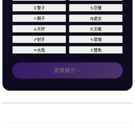
♊
雙子
♋
巨蟹
♌
獅子
♍
處女
♎
天秤
♏
天蠍
♐
射手
♑
摩羯
♒
水瓶
♓
雙魚
→
測算緣分