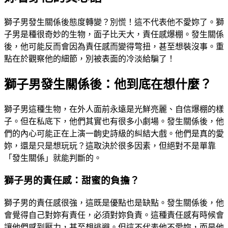
獅子男發生關係後態度轉變？別慌！這不代表他不愛妳了。獅
子男是種很奇妙的生物，面子比天大，責任感爆棚。發生關係
後，他可能反而會因為責任感而變得彆扭，甚至想裝沒事。重
點在於觀察他的細節，別被表面的冷淡給騙了！
獅子男發生關係後：他到底在想什麼？
獅子男這種生物，在外人面前永遠是光鮮亮麗、自信爆棚的樣
子。但在私底下，他們其實也有很多小劇場。發生關係後，他
們的內心可能正在上演一齣史詩級的糾結大戲。他們是真的愛
妳，還是只是想玩玩？這取決於很多因素，但絕對不是單靠
「發生關係」就能判斷的。
獅子男的責任感：甜蜜的負擔？
獅子男的責任感很強，這既是優點也是缺點。發生關係後，他
會覺得自己對妳有責任，必須對妳負責。這種責任感有時候會
讓他們感到壓力，甚至想逃避。但這不代表他不愛妳，而是他