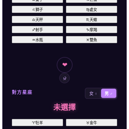
♌
獅子
♍
處女
♎
天秤
♏
天蠍
♐
射手
♑
摩羯
♒
水瓶
♓
雙魚
❤
對方星座
女 ♀
男 ♂
未選擇
♈
牡羊
♉
金牛