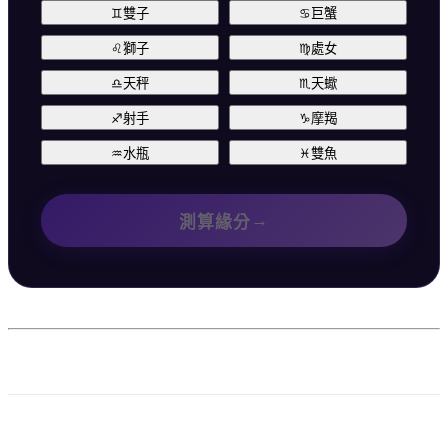
♊
雙子
♋
巨蟹
♌
獅子
♍
處女
♎
天秤
♏
天蠍
♐
射手
♑
摩羯
♒
水瓶
♓
雙魚
→
測算緣分