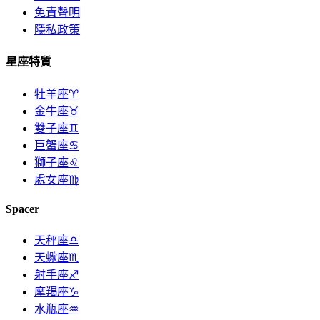
免責聲明
隱私政策
星座特質
牡羊座♈
金牛座♉
雙子座♊
巨蟹座♋
獅子座♌
處女座♍
Spacer
天秤座♎
天蠍座♏
射手座♐
摩羯座♑
水瓶座♒