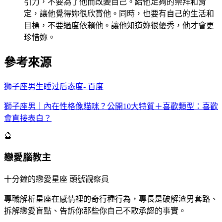
引力，不要為了他而改變自己。給他足夠的崇拜和肯
定，讓他覺得妳很欣賞他。同時，也要有自己的生活和
目標，不要過度依賴他。讓他知道妳很優秀，他才會更
珍惜妳。
參考來源
狮子座男生睡过后态度- 百度
獅子座男｜內在性格像貓咪？公開10大特質＋喜歡類型：喜歡
會直接表白？
🔮
戀愛腦教主
十分鐘的戀愛星座 頭號觀察員
專職解析星座在感情裡的奇行種行為，專長是破解渣男套路、
拆解戀愛盲點、告訴你那些你自己不敢承認的事實。