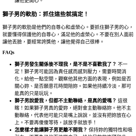
讓他更開心。
獅子男的軟肋：抓住這些就搞定！
獅子男的軟肋是他們的自尊心和虛榮心。要抓住獅子男的心，
就要懂得保護他的自尊心，滿足他的虛榮心。不要在別人面前
讓他丟臉，要經常誇獎他，讓他覺得自己很棒。
FAQs
獅子男發生關係後不理我，是不是不喜歡我了？
不一
定！獅子男可能因為責任感而感到壓力，需要時間消
化。給他一點空間，觀察他其他方面的表現，例如是否
關心妳、是否願意花時間陪妳。如果他持續冷淡，那可
能真的只是玩玩。
獅子男說愛我，但都不主動聯絡，是真的愛嗎？
這很
瞎！如果獅子男真的愛妳，絕對會主動聯絡妳。他不主
動聯絡，代表他可能只是嘴上說說，並沒有把妳放在心
上。不要再傻傻等待，該放手就放手！
怎麼樣才能讓獅子男更離不開我？
保持妳的獨特性和吸