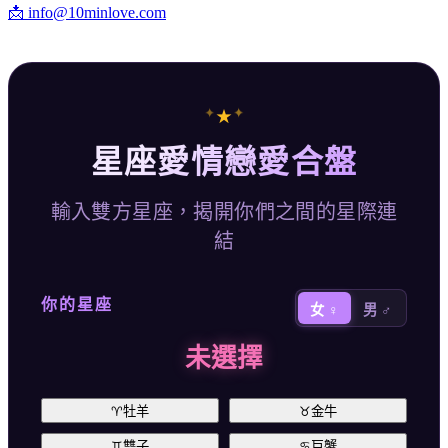
📩
info@10minlove.com
✦
✦
★
星座愛情戀愛合盤
輸入雙方星座，揭開你們之間的星際連
結
你的星座
女 ♀
男 ♂
未選擇
♈
牡羊
♉
金牛
♊
雙子
♋
巨蟹