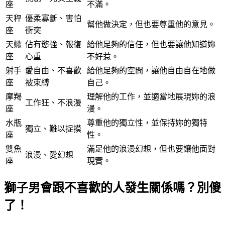
座
不滿。
天秤
優柔寡斷、害怕
幫他做決定，但也要尊重他的意見。
座
衝突
天蠍
佔有慾強、報復
給他足夠的信任，但也要讓他知道妳
座
心重
不好惹。
射手
愛自由、不喜歡
給他足夠的空間，讓他自由自在地做
座
被束縛
自己。
摩羯
理解他的工作，並適當地展現妳的浪
工作狂、不浪漫
座
漫。
水瓶
尊重他的獨立性，並保持妳的獨特
獨立、難以捉摸
座
性。
雙魚
滿足他的浪漫幻想，但也要讓他面對
浪漫、愛幻想
座
現實。
獅子男會跟不喜歡的人發生關係嗎？別傻
了！