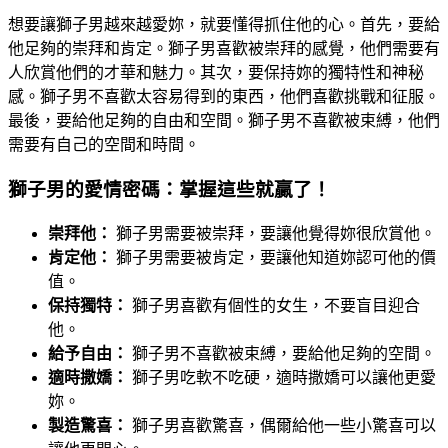
想要讓獅子男越來越愛妳，就要懂得抓住他的心。首先，要給
他足夠的崇拜和肯定。獅子男喜歡被崇拜的感覺，他們需要有
人欣賞他們的才華和魅力。其次，要保持妳的獨特性和神秘
感。獅子男不喜歡太容易得到的東西，他們喜歡挑戰和征服。
最後，要給他足夠的自由和空間。獅子男不喜歡被束縛，他們
需要有自己的空間和時間。
獅子男的愛情密碼：掌握這些就贏了！
崇拜他：
獅子男需要被崇拜，要讓他覺得妳很欣賞他。
肯定他：
獅子男需要被肯定，要讓他知道妳認可他的價
值。
保持獨特：
獅子男喜歡有個性的女生，不要盲目迎合
他。
給予自由：
獅子男不喜歡被束縛，要給他足夠的空間。
適時撒嬌：
獅子男吃軟不吃硬，適時撒嬌可以讓他更愛
妳。
製造驚喜：
獅子男喜歡驚喜，偶爾給他一些小驚喜可以