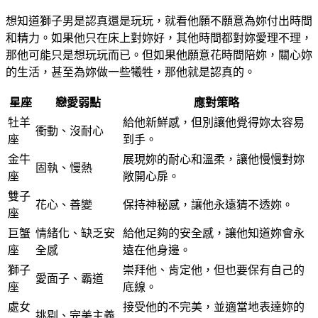
想知道獅子男是認真還是玩玩，就看他願不願意為妳付出時間
和精力。如果他只在床上對妳好，其他時間都對妳愛理不理，
那他可能只是想玩玩而已。但如果他願意花時間陪妳，關心妳
的生活，甚至為妳做一些犧牲，那他就是認真的。
星座
戀愛弱點
應對策略
牡羊
給他新鮮感，但別讓他覺得妳太容易
衝動、沒耐心
座
到手。
金牛
展現妳的耐心和溫柔，讓他慢慢對妳
固執、慢熱
座
敞開心扉。
雙子
花心、善變
保持神秘感，讓他永遠猜不透妳。
座
巨蟹
情緒化、缺乏安
給他足夠的安全感，讓他知道妳會永
座
全感
遠在他身邊。
獅子
崇拜他、肯定他，但也要保有自己的
愛面子、霸道
座
底線。
處女
接受他的不完美，並適當地表達妳的
挑剔、完美主義