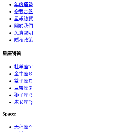
年度運勢
戀愛合盤
星報總覽
關於我們
免責聲明
隱私政策
星座特質
牡羊座♈
金牛座♉
雙子座♊
巨蟹座♋
獅子座♌
處女座♍
Spacer
天秤座♎