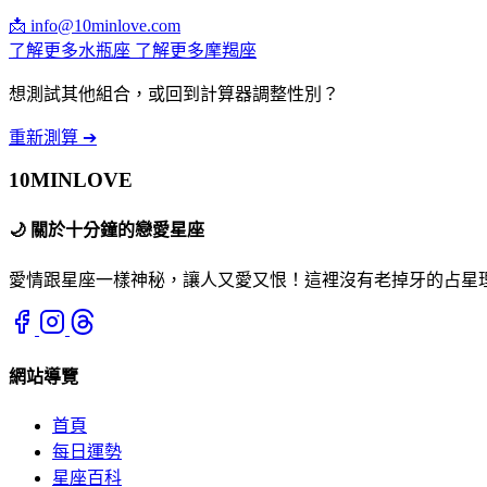
📩
info@10minlove.com
了解更多水瓶座
了解更多摩羯座
想測試其他組合，或回到計算器調整性別？
重新測算 ➔
10MIN
LOVE
🌙
關於十分鐘的戀愛星座
愛情跟星座一樣神秘，讓人又愛又恨！這裡沒有老掉牙的占星理
網站導覽
首頁
每日運勢
星座百科