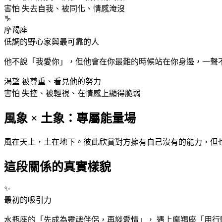
害怕
失去自我、被同化、情感淹沒
♑
摩羯
座
低調的野心家與最可靠的人
他不說「我愛你」，但他會在你最難的時候站在你身邊，一聲
渴望
被尊重、看見他的努力
害怕
失控、被輕視、在情感上顯得脆弱
風象 × 土象：專屬能量場
風在天上，土在地下。彼此欣賞對方擁有自己沒有的能力，但
這段關係的真實樣貌
✨
最初的吸引力
水瓶
座
的「先成為靈魂伴侶，再談愛情」， 遇上摩羯
座
「用行