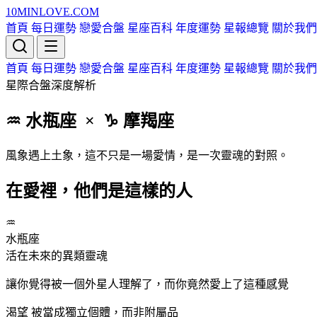
10MIN
LOVE
.COM
首頁
每日運勢
戀愛合盤
星座百科
年度運勢
星報總覽
關於我們
首頁
每日運勢
戀愛合盤
星座百科
年度運勢
星報總覽
關於我們
星際合盤深度解析
♒ 水瓶
座
× ♑ 摩羯
座
風象遇上土象，這不只是一場愛情，是一次靈魂的對照。
在愛裡，他們是這樣的人
♒
水瓶
座
活在未來的異類靈魂
讓你覺得被一個外星人理解了，而你竟然愛上了這種感覺
渴望
被當成獨立個體，而非附屬品