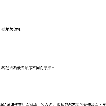
不吭地替你扛
也容易因為優先順序不同而摩擦。
動和承諾代替甜言蜜語」的方式， 兩種截然不同的愛情語言，