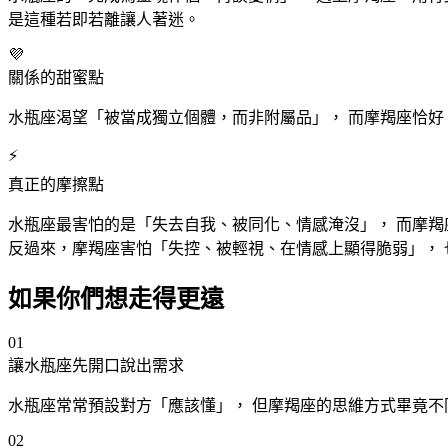
是這種若即若離讓人著迷。
💜
關係的甜蜜點
水瓶
座
渴望「被當成獨立個體，而非附屬品」， 而摩羯
座
恰好
⚡
真正的摩擦點
水瓶
座
最害怕的是「失去自我、被同化、情感淹沒」， 而摩羯
反過來，摩羯
座
害怕「失控、被輕視、在情感上顯得脆弱」， 
如果你們想走得更遠
01
讓水瓶
座
先開口說出需求
水瓶
座
常常預設對方「應該懂」， 但摩羯
座
的思維方式畢竟不
02