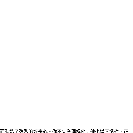
反而製造了強烈的好奇心。你不完全理解他，他也摸不透你，正