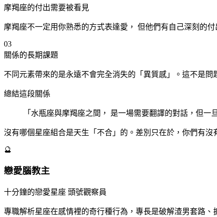
摩羯
座
的付出需要被看見
摩羯
座
不一定用你熟悉的方式表達愛， 但他們有自己深刻的
03
關係的長期課題
不同元素帶來的是永遠不會完全消失的「異質感」。這不是問
總結這段關係
「水瓶
座
與摩羯
座
之間， 是一場需要翻譯的對話，但一
沒有哪個星座組合是天生「不合」的。差別只在於，你們有沒
🔮
戀愛腦教主
十分鐘的戀愛星座 頭號觀察員
專職解析星座在感情裡的奇行種行為，專長是破解渣男套路、