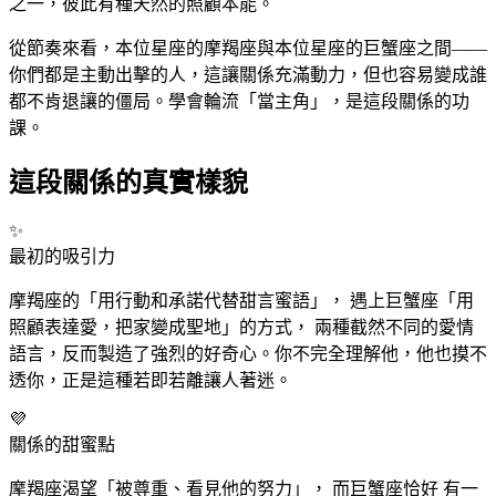
之一，彼此有種天然的照顧本能。
從節奏來看，本位星座的摩羯
座
與本位星座的巨蟹
座
之間——
你們都是主動出擊的人，這讓關係充滿動力，但也容易變成誰
都不肯退讓的僵局。學會輪流「當主角」，是這段關係的功
課。
這段關係的真實樣貌
✨
最初的吸引力
摩羯
座
的「用行動和承諾代替甜言蜜語」， 遇上巨蟹
座
「用
照顧表達愛，把家變成聖地」的方式， 兩種截然不同的愛情
語言，反而製造了強烈的好奇心。你不完全理解他，他也摸不
透你，正是這種若即若離讓人著迷。
💜
關係的甜蜜點
摩羯
座
渴望「被尊重、看見他的努力」， 而巨蟹
座
恰好 有一