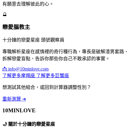
有願意去理解彼此的心。
🔮
戀愛腦教主
十分鐘的戀愛星座 頭號觀察員
專職解析星座在感情裡的奇行種行為，專長是破解渣男套路、
拆解戀愛盲點、告訴你那些你自己不敢承認的事實。
📩
info@10minlove.com
了解更多摩羯座
了解更多巨蟹座
想測試其他組合，或回到計算器調整性別？
重新測算 ➔
10MIN
LOVE
🌙
關於十分鐘的戀愛星座