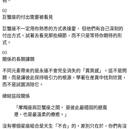
物。
02
巨蟹
座
的付出需要被看見
巨蟹
座
不一定用你熟悉的方式表達愛， 但他們有自己深刻的
付出方式。試著去看見那些細節，而不只是等待你期待的形
式。
03
關係的長期課題
不同元素帶來的是永遠不會完全消失的「異質感」。這不是問
題，而是讓彼此保持吸引力的根源。學著在差異中找到欣賞，
而不是試圖消除它。
總結這段關係
「摩羯
座
與巨蟹
座
之間， 是彼此最穩固的避風
港，也是最溫柔的療癒。」
沒有哪個星座組合是天生「不合」的。差別只在於，你們有沒