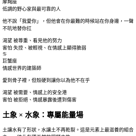
摩羯
座
低調的野心家與最可靠的人
他不說「我愛你」，但他會在你最難的時候站在你身邊，一聲
不吭地替你扛
渴望
被尊重、看見他的努力
害怕
失控、被輕視、在情感上顯得脆弱
♋
巨蟹
座
情感世界的建築師
愛到骨子裡，但殼硬到讓你以為他不在乎
渴望
被需要、情感上的安全港
害怕
被拒絕、情感暴露後遭到傷害
土象 × 水象：專屬能量場
土讓水有了形狀，水讓土不再乾裂。這是元素上最滋養的組合