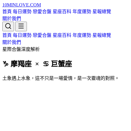
10MIN
LOVE
.COM
首頁
每日運勢
戀愛合盤
星座百科
年度運勢
星報總覽
關於我們
首頁
每日運勢
戀愛合盤
星座百科
年度運勢
星報總覽
關於我們
星際合盤深度解析
♑ 摩羯
座
× ♋ 巨蟹
座
土象遇上水象，這不只是一場愛情，是一次靈魂的對照。