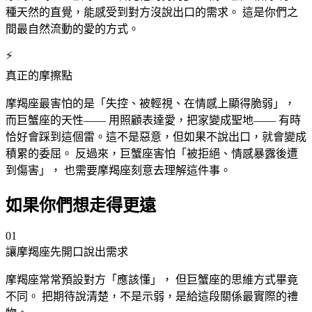
種天然的直覺，能感受到對方沒說出口的需求。 這是你們之
間最自然流動的愛的方式。
⚡
真正的摩擦點
摩羯
座
最害怕的是「失控、被輕視、在情感上顯得脆弱」，
而巨蟹
座
的天性—— 用照顧表達愛，把家變成聖地—— 有時
恰好會踩到這個雷。這不是惡意，但如果不說出口，就會變成
積累的委屈。 反過來，巨蟹
座
害怕「被拒絕、情感暴露後遭
到傷害」， 也需要摩羯
座
刻意去理解這件事。
如果你們想走得更遠
01
讓摩羯
座
先開口說出需求
摩羯
座
常常預設對方「應該懂」， 但巨蟹
座
的思維方式畢竟
不同。 把期待說清楚，不是示弱，是給這段關係最實際的禮