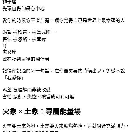
獅子
座
光環自帶的舞台中心
愛你的時候像王者加冕，讓你覺得自己是世界上最幸運的人
渴望
被欣賞、被當成唯一
害怕
被忽略、被羞辱
♍
處女
座
藏在批判背後的深情者
記得你說過的每一句話，在你最需要的時候出現，卻從不說
「我愛你」
渴望
被理解而非被改變
害怕
混亂、失控、被當成可有可無
火象 × 土象：專屬能量場
火需要土來落地，土需要火來點燃熱情。這對組合充滿張力，