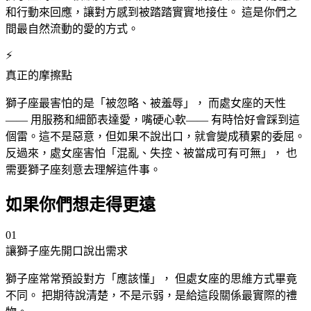
和行動來回應，讓對方感到被踏踏實實地接住。 這是你們之
間最自然流動的愛的方式。
⚡
真正的摩擦點
獅子
座
最害怕的是「被忽略、被羞辱」， 而處女
座
的天性
—— 用服務和細節表達愛，嘴硬心軟—— 有時恰好會踩到這
個雷。這不是惡意，但如果不說出口，就會變成積累的委屈。
反過來，處女
座
害怕「混亂、失控、被當成可有可無」， 也
需要獅子
座
刻意去理解這件事。
如果你們想走得更遠
01
讓獅子
座
先開口說出需求
獅子
座
常常預設對方「應該懂」， 但處女
座
的思維方式畢竟
不同。 把期待說清楚，不是示弱，是給這段關係最實際的禮