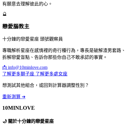
有願意去理解彼此的心。
🔮
戀愛腦教主
十分鐘的戀愛星座 頭號觀察員
專職解析星座在感情裡的奇行種行為，專長是破解渣男套路、
拆解戀愛盲點、告訴你那些你自己不敢承認的事實。
📩
info@10minlove.com
了解更多獅子座
了解更多處女座
想測試其他組合，或回到計算器調整性別？
重新測算 ➔
10MIN
LOVE
🌙
關於十分鐘的戀愛星座