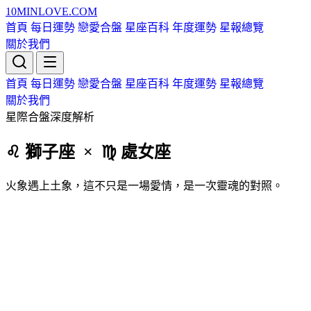
10MIN
LOVE
.COM
首頁
每日運勢
戀愛合盤
星座百科
年度運勢
星報總覽
關於我們
首頁
每日運勢
戀愛合盤
星座百科
年度運勢
星報總覽
關於我們
星際合盤深度解析
♌ 獅子
座
× ♍ 處女
座
火象遇上土象，這不只是一場愛情，是一次靈魂的對照。