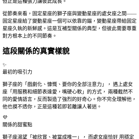
但正是這種張力讓彼此成長。
從節奏來看，固定星座的獅子
座
與變動星座的處女
座
之間——
固定星座給了變動星座一個可以依靠的錨，變動星座帶給固定
星座久執的新鮮感。這是互補型關係的典型，但彼此需要尊重
對方根本上的不同節奏。
這段關係的真實樣貌
✨
最初的吸引力
獅子
座
的「戲劇化、慷慨、要你的全部注意力」， 遇上處女
座
「用服務和細節表達愛，嘴硬心軟」的方式， 兩種截然不
同的愛情語言，反而製造了強烈的好奇心。你不完全理解他，
他也摸不透你，正是這種若即若離讓人著迷。
💜
關係的甜蜜點
獅子
座
渴望「被欣賞、被當成唯一」， 而處女
座
恰好 用穩定