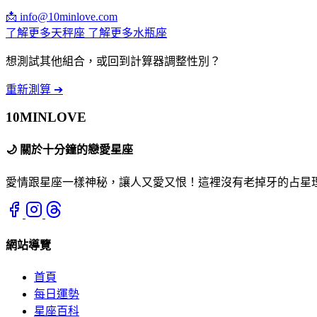
📩
info@10minlove.com
了解更多天秤座
了解更多水瓶座
想測試其他組合，或回到計算器調整性別？
重新測算 ➔
10MIN
LOVE
🌙
關於十分鐘的戀愛星座
愛情跟星座一樣神秘，讓人又愛又恨！這裡沒有老掉牙的占星理
網站導覽
首頁
每日運勢
星座百科