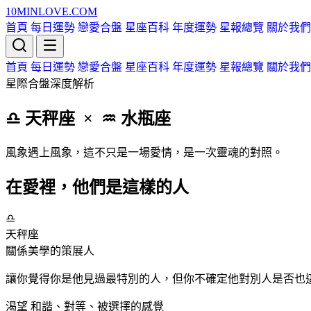
10MIN
LOVE
.COM
首頁
每日運勢
戀愛合盤
星座百科
年度運勢
星報總覽
關於我們
首頁
每日運勢
戀愛合盤
星座百科
年度運勢
星報總覽
關於我們
星際合盤深度解析
♎ 天秤
座
× ♒ 水瓶
座
風象遇上風象，這不只是一場愛情，是一次靈魂的對照。
在愛裡，他們是這樣的人
♎
天秤
座
關係美學的策展人
讓你覺得你是他見過最特別的人，但你不確定他對別人是否也
渴望
和諧、對等、被選擇的感覺