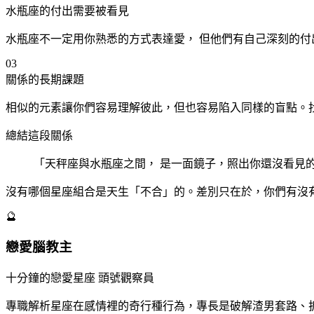
水瓶
座
的付出需要被看見
水瓶
座
不一定用你熟悉的方式表達愛， 但他們有自己深刻的
03
關係的長期課題
相似的元素讓你們容易理解彼此，但也容易陷入同樣的盲點。
總結這段關係
「天秤
座
與水瓶
座
之間， 是一面鏡子，照出你還沒看見
沒有哪個星座組合是天生「不合」的。差別只在於，你們有沒
🔮
戀愛腦教主
十分鐘的戀愛星座 頭號觀察員
專職解析星座在感情裡的奇行種行為，專長是破解渣男套路、