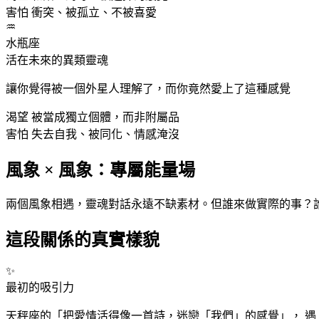
害怕
衝突、被孤立、不被喜愛
♒
水瓶
座
活在未來的異類靈魂
讓你覺得被一個外星人理解了，而你竟然愛上了這種感覺
渴望
被當成獨立個體，而非附屬品
害怕
失去自我、被同化、情感淹沒
風象 × 風象：專屬能量場
兩個風象相遇，靈魂對話永遠不缺素材。但誰來做實際的事？
這段關係的真實樣貌
✨
最初的吸引力
天秤
座
的「把愛情活得像一首詩，迷戀「我們」的感覺」， 遇