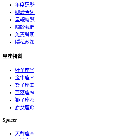
年度運勢
戀愛合盤
星報總覽
關於我們
免責聲明
隱私政策
星座特質
牡羊座♈
金牛座♉
雙子座♊
巨蟹座♋
獅子座♌
處女座♍
Spacer
天秤座♎