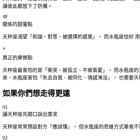
讓彼此都放下了防備。
💜
關係的甜蜜點
天秤
座
渴望「和諧、對等、被選擇的感覺」， 而水瓶
座
恰好 
⚡
真正的摩擦點
天秤
座
最害怕的是「衝突、被孤立、不被喜愛」， 而水瓶
座
的
來，水瓶
座
害怕「失去自我、被同化、情感淹沒」， 也需要天
如果你們想走得更遠
01
讓天秤
座
先開口說出需求
天秤
座
常常預設對方「應該懂」， 但水瓶
座
的思維方式畢竟不
02