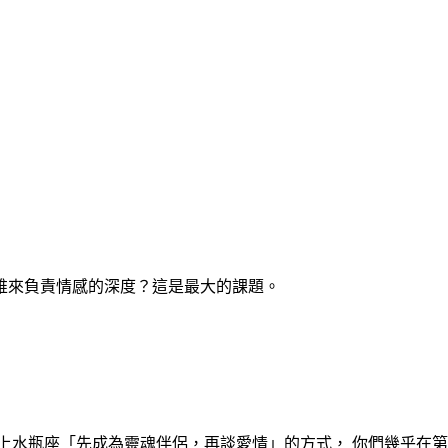
誰來負責情感的深度？這是最大的課題。
上水瓶
座
「先成為靈魂伴侶，再談愛情」的方式， 你們幾乎在