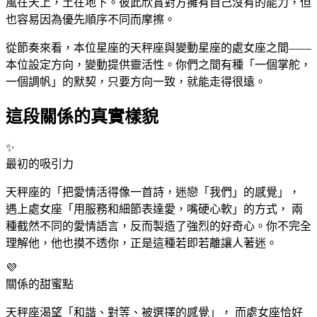
風在天上，土在地下。彼此欣賞對方擁有自己沒有的能力，但
也容易因為優先順序不同而摩擦。
從節奏來看，本位星座的天秤
座
與變動星座的處女
座
之間——
本位設定方向，變動提供靈活性。你們之間有種「一個掌舵，
一個調帆」的默契，只要方向一致，就能走得很遠。
這段關係的真實樣貌
✨
最初的吸引力
天秤
座
的「把愛情活得像一首詩，迷戀「我們」的感覺」，
遇上處女
座
「用服務和細節表達愛，嘴硬心軟」的方式， 兩
種截然不同的愛情語言，反而製造了強烈的好奇心。你不完全
理解他，他也摸不透你，正是這種若即若離讓人著迷。
💜
關係的甜蜜點
天秤
座
渴望「和諧、對等、被選擇的感覺」， 而處女
座
恰好