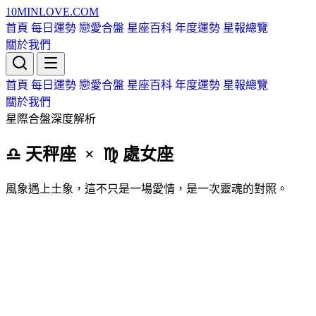
10MIN
LOVE
.COM
首頁
每日運勢
戀愛合盤
星座百科
年度運勢
星報總覽
關於我們
首頁
每日運勢
戀愛合盤
星座百科
年度運勢
星報總覽
關於我們
星際合盤深度解析
♎ 天秤
座
× ♍ 處女
座
風象遇上土象，這不只是一場愛情，是一次靈魂的對照。