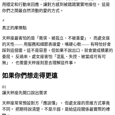
用穩定和行動來回應，讓對方感到被踏踏實實地接住。 這是
你們之間最自然流動的愛的方式。
⚡
真正的摩擦點
天秤
座
最害怕的是「衝突、被孤立、不被喜愛」， 而處女
座
的天性—— 用服務和細節表達愛，嘴硬心軟—— 有時恰好會
踩到這個雷。這不是惡意，但如果不說出口，就會變成積累的
委屈。 反過來，處女
座
害怕「混亂、失控、被當成可有可
無」， 也需要天秤
座
刻意去理解這件事。
如果你們想走得更遠
01
讓天秤
座
先開口說出需求
天秤
座
常常預設對方「應該懂」， 但處女
座
的思維方式畢竟
不同。 把期待說清楚，不是示弱，是給這段關係最實際的禮