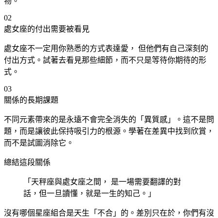
物。
02
處女
座
的付出需要被看見
處女
座
不一定用你熟悉的方式表達愛， 但他們有自己深刻的
付出方式。試著去看見那些細節，而不只是等待你期待的形
式。
03
關係的長期課題
不同元素帶來的是永遠不會完全消失的「異質感」。這不是問
題，而是讓彼此保持吸引力的根源。學著在差異中找到欣賞，
而不是試圖消除它。
總結這段關係
「天秤
座
與處女
座
之間， 是一場需要翻譯的對
話，但一旦讀懂，就是一生的知己。」
沒有哪個星座組合是天生「不合」的。差別只在於，你們有沒