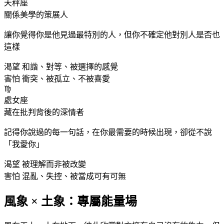
天秤
座
關係美學的策展人
讓你覺得你是他見過最特別的人，但你不確定他對別人是否也
這樣
渴望
和諧、對等、被選擇的感覺
害怕
衝突、被孤立、不被喜愛
♍
處女
座
藏在批判背後的深情者
記得你說過的每一句話，在你最需要的時候出現，卻從不說
「我愛你」
渴望
被理解而非被改變
害怕
混亂、失控、被當成可有可無
風象 × 土象：專屬能量場