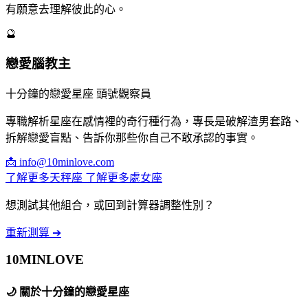
有願意去理解彼此的心。
🔮
戀愛腦教主
十分鐘的戀愛星座 頭號觀察員
專職解析星座在感情裡的奇行種行為，專長是破解渣男套路、
拆解戀愛盲點、告訴你那些你自己不敢承認的事實。
📩
info@10minlove.com
了解更多天秤座
了解更多處女座
想測試其他組合，或回到計算器調整性別？
重新測算 ➔
10MIN
LOVE
🌙
關於十分鐘的戀愛星座