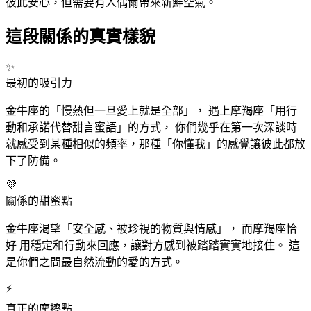
彼此安心，但需要有人偶爾帶來新鮮空氣。
這段關係的真實樣貌
✨
最初的吸引力
金牛
座
的「慢熱但一旦愛上就是全部」， 遇上摩羯
座
「用行
動和承諾代替甜言蜜語」的方式， 你們幾乎在第一次深談時
就感受到某種相似的頻率，那種「你懂我」的感覺讓彼此都放
下了防備。
💜
關係的甜蜜點
金牛
座
渴望「安全感、被珍視的物質與情感」， 而摩羯
座
恰
好 用穩定和行動來回應，讓對方感到被踏踏實實地接住。 這
是你們之間最自然流動的愛的方式。
⚡
真正的摩擦點