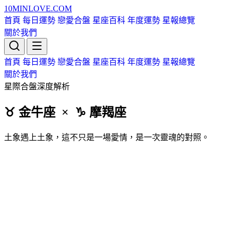
10MIN
LOVE
.COM
首頁
每日運勢
戀愛合盤
星座百科
年度運勢
星報總覽
關於我們
首頁
每日運勢
戀愛合盤
星座百科
年度運勢
星報總覽
關於我們
星際合盤深度解析
♉ 金牛
座
× ♑ 摩羯
座
土象遇上土象，這不只是一場愛情，是一次靈魂的對照。