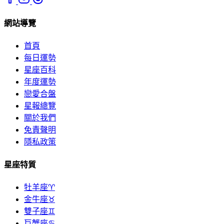
網站導覽
首頁
每日運勢
星座百科
年度運勢
戀愛合盤
星報總覽
關於我們
免責聲明
隱私政策
星座特質
牡羊座♈
金牛座♉
雙子座♊
巨蟹座♋