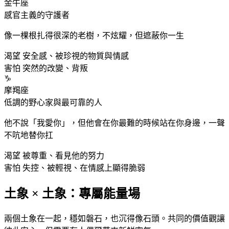
金牛
座
感官主義的守護者
像一棵根扎得很深的老樹，不炫耀，但遮蔽你一生
渴望
安全感、被珍視的物質與情感
害怕
突然的改變、背叛
♑
摩羯
座
低調的野心家與最可靠的人
他不說「我愛你」，但他會在你最難的時候站在你身邊，一聲
不吭地替你扛
渴望
被尊重、看見他的努力
害怕
失控、被輕視、在情感上顯得脆弱
土象 × 土象：專屬能量場
兩個土象在一起，穩如磐石，也沉得像石頭。共同的價值觀讓