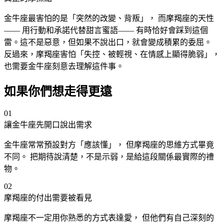
金牛
座
最害怕的是「突然的改變、背叛」， 而摩羯
座
的天性
—— 用行動和承諾代替甜言蜜語—— 有時恰好會踩到這個
雷。這不是惡意，但如果不說出口，就會變成積累的委屈。
反過來，摩羯
座
害怕「失控、被輕視、在情感上顯得脆弱」，
也需要金牛
座
刻意去理解這件事。
如果你們想走得更遠
01
讓金牛
座
先開口說出需求
金牛
座
常常預設對方「應該懂」， 但摩羯
座
的思維方式畢竟
不同。 把期待說清楚，不是示弱，是給這段關係最實際的禮
物。
02
摩羯
座
的付出需要被看見
摩羯
座
不一定用你熟悉的方式表達愛， 但他們有自己深刻的