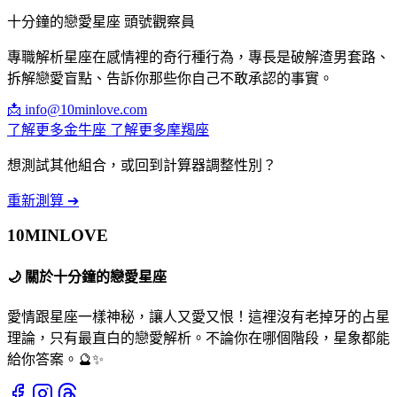
十分鐘的戀愛星座 頭號觀察員
專職解析星座在感情裡的奇行種行為，專長是破解渣男套路、
拆解戀愛盲點、告訴你那些你自己不敢承認的事實。
📩
info@10minlove.com
了解更多金牛座
了解更多摩羯座
想測試其他組合，或回到計算器調整性別？
重新測算 ➔
10MIN
LOVE
🌙
關於十分鐘的戀愛星座
愛情跟星座一樣神秘，讓人又愛又恨！這裡沒有老掉牙的占星
理論，只有最直白的戀愛解析。不論你在哪個階段，星象都能
給你答案。🔮✨