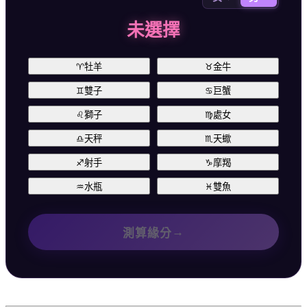
未選擇
♈
牡羊
♉
金牛
♊
雙子
♋
巨蟹
♌
獅子
♍
處女
♎
天秤
♏
天蠍
♐
射手
♑
摩羯
♒
水瓶
♓
雙魚
→
測算緣分