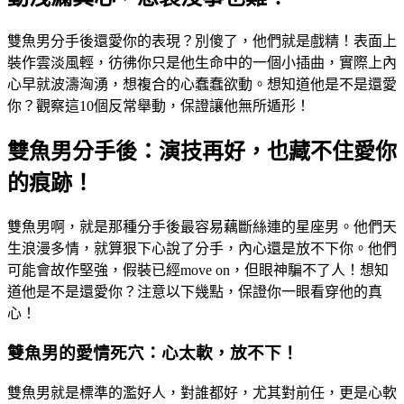
雙魚男分手後還愛你的表現？別傻了，他們就是戲精！表面上
裝作雲淡風輕，彷彿你只是他生命中的一個小插曲，實際上內
心早就波濤洶湧，想複合的心蠢蠢欲動。想知道他是不是還愛
你？觀察這10個反常舉動，保證讓他無所遁形！
雙魚男分手後：演技再好，也藏不住愛你
的痕跡！
雙魚男啊，就是那種分手後最容易藕斷絲連的星座男。他們天
生浪漫多情，就算狠下心說了分手，內心還是放不下你。他們
可能會故作堅強，假裝已經move on，但眼神騙不了人！想知
道他是不是還愛你？注意以下幾點，保證你一眼看穿他的真
心！
雙魚男的愛情死穴：心太軟，放不下！
雙魚男就是標準的濫好人，對誰都好，尤其對前任，更是心軟