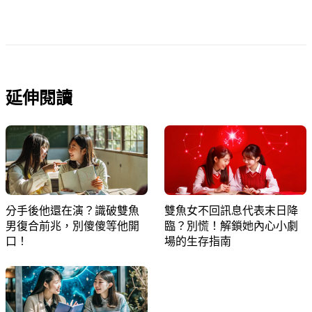
延伸閱讀
分手後他還在演？識破雙魚
雙魚女不回訊息代表末日降
男復合前兆，別傻傻等他開
臨？別慌！解鎖她內心小劇
口！
場的生存指南