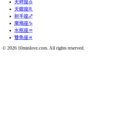
天秤座♎
天蠍座♏
射手座♐
摩羯座♑
水瓶座♒
雙魚座♓
© 2026 10minlove.com. All rights reserved.