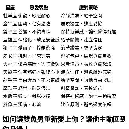
星座
戀愛弱點
應對策略
牡羊座
衝動、缺乏耐心
冷靜溝通，給予空間
金牛座
固執、佔有慾強
展現獨立，適度妥協
雙子座
善變、不夠專情
保持新鮮感，讓他覺得有趣
巨蟹座
情緒化、缺乏安全感
給予關懷，建立信任
獅子座
愛面子、控制慾強
適時讚美，給予肯定
處女座
挑剔、追求完美
理解包容，展現真實自我
天秤座
優柔寡斷、害怕衝突
果斷決策，表達真實想法
天蠍座
佔有慾強、報復心重
建立信任，避免觸碰底線
射手座
自由奔放、不喜束縛
給予空間，讓他自由發展
摩羯座
務實、缺乏浪漫
創造驚喜，表達愛意
水瓶座
獨立、難以捉摸
保持神秘感，讓他主動探索
雙魚座
濫情、心軟
建立原則，避免過度依賴
如何讓雙魚男重新愛上你？讓他主動回到