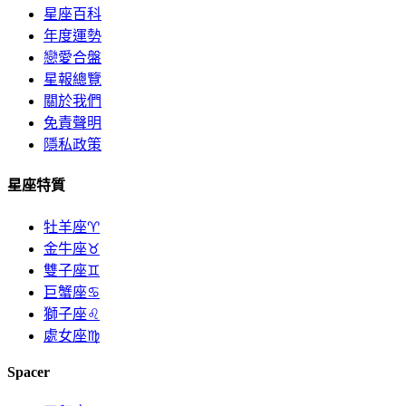
星座百科
年度運勢
戀愛合盤
星報總覽
關於我們
免責聲明
隱私政策
星座特質
牡羊座♈
金牛座♉
雙子座♊
巨蟹座♋
獅子座♌
處女座♍
Spacer