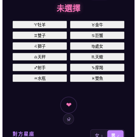
未選擇
♈
牡羊
♉
金牛
♊
雙子
♋
巨蟹
♌
獅子
♍
處女
♎
天秤
♏
天蠍
♐
射手
♑
摩羯
♒
水瓶
♓
雙魚
❤
對方星座
女 ♀
男 ♂