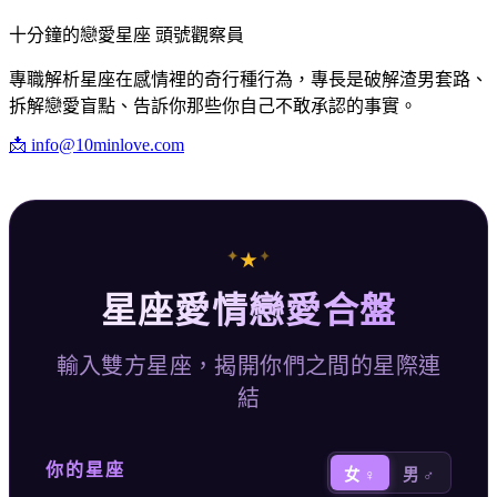
十分鐘的戀愛星座 頭號觀察員
專職解析星座在感情裡的奇行種行為，專長是破解渣男套路、
拆解戀愛盲點、告訴你那些你自己不敢承認的事實。
📩
info@10minlove.com
✦
✦
★
星座愛情戀愛合盤
輸入雙方星座，揭開你們之間的星際連
結
你的星座
女 ♀
男 ♂