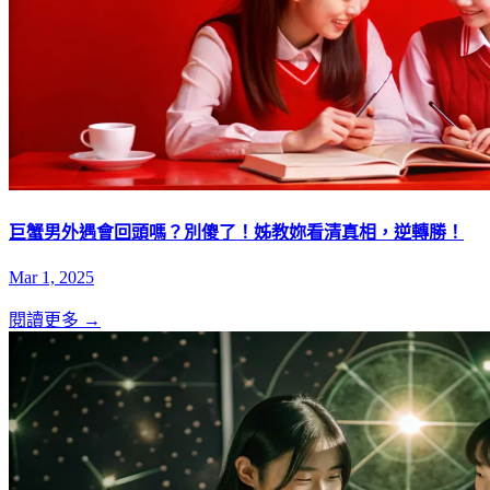
巨蟹男外遇會回頭嗎？別傻了！姊教妳看清真相，逆轉勝！
Mar 1, 2025
閱讀更多 →