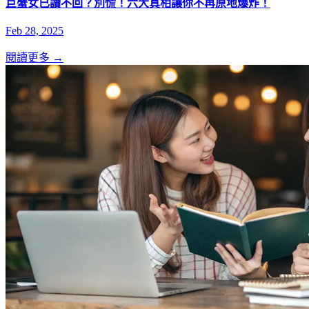
巨蟹女已讀不回？別慌！六大真相讓你不再原地爆炸！
Feb 28, 2025
閱讀更多 →