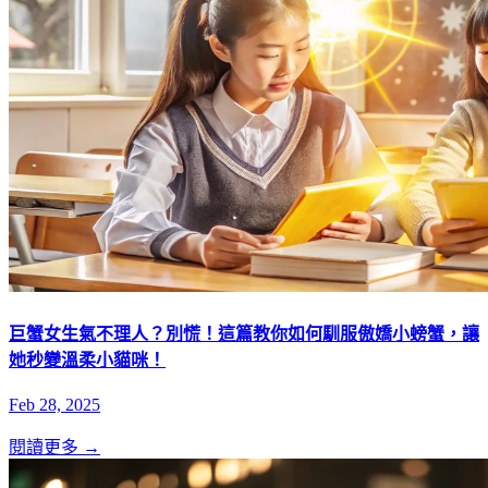
巨蟹女生氣不理人？別慌！這篇教你如何馴服傲嬌小螃蟹，讓
她秒變溫柔小貓咪！
Feb 28, 2025
閱讀更多 →