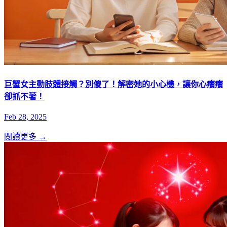
巨蟹女主動肢體接觸？別傻了！解密她的小心機，讓你心癢癢
卻抓不著！
Feb 28, 2025
閱讀更多 →