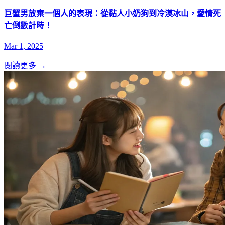
巨蟹男放棄一個人的表現：從黏人小奶狗到冷漠冰山，愛情死
亡倒數計時！
Mar 1, 2025
閱讀更多 →