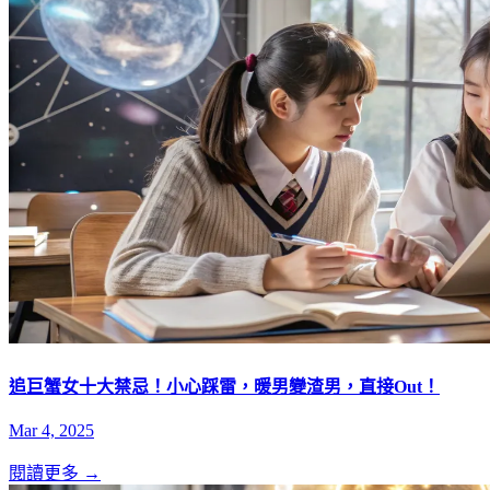
追巨蟹女十大禁忌！小心踩雷，暖男變渣男，直接Out！
Mar 4, 2025
閱讀更多 →