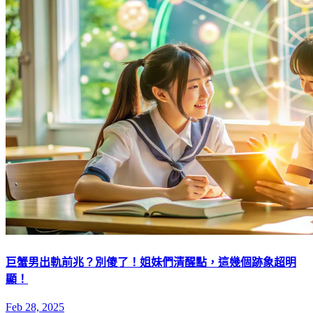
巨蟹男出軌前兆？別傻了！姐妹們清醒點，這幾個跡象超明
顯！
Feb 28, 2025