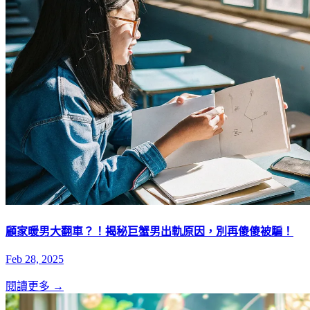
顧家暖男大翻車？！揭秘巨蟹男出軌原因，別再傻傻被騙！
Feb 28, 2025
閱讀更多 →