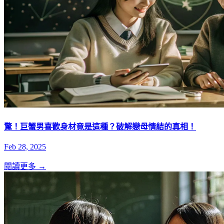
驚！巨蟹男喜歡身材竟是這種？破解戀母情結的真相！
Feb 28, 2025
閱讀更多 →