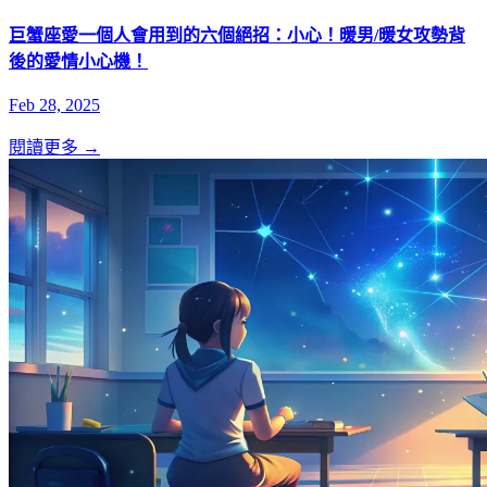
巨蟹座愛一個人會用到的六個絕招：小心！暖男/暖女攻勢背
後的愛情小心機！
Feb 28, 2025
閱讀更多 →