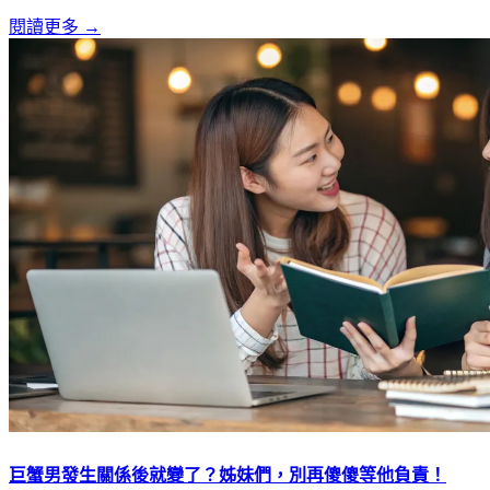
閱讀更多 →
巨蟹男發生關係後就變了？姊妹們，別再傻傻等他負責！