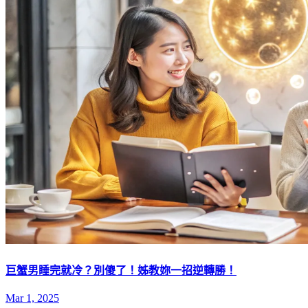
巨蟹男睡完就冷？別傻了！姊教妳一招逆轉勝！
Mar 1, 2025