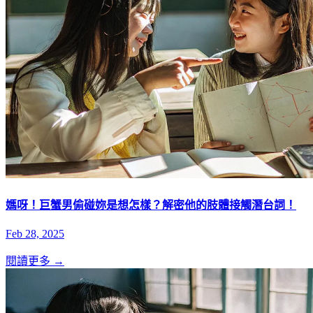
媽呀！巨蟹男偷碰妳是想怎樣？解密他的肢體接觸潛台詞！
Feb 28, 2025
閱讀更多 →