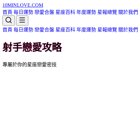
10MIN
LOVE
.COM
首頁
每日運勢
戀愛合盤
星座百科
年度運勢
星報總覽
關於我們
首頁
每日運勢
戀愛合盤
星座百科
年度運勢
星報總覽
關於我們
射手戀愛攻略
專屬於你的星座戀愛密技