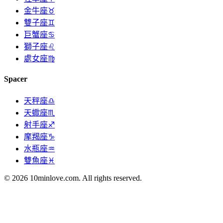
金牛座♉
雙子座♊
巨蟹座♋
獅子座♌
處女座♍
Spacer
天秤座♎
天蠍座♏
射手座♐
摩羯座♑
水瓶座♒
雙魚座♓
© 2026 10minlove.com. All rights reserved.