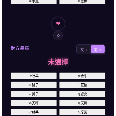
♒
水瓶
♓
雙魚
❤
對方星座
女 ♀
男 ♂
未選擇
♈
牡羊
♉
金牛
♊
雙子
♋
巨蟹
♌
獅子
♍
處女
♎
天秤
♏
天蠍
♐
射手
♑
摩羯