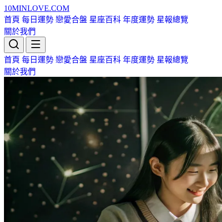
10MIN
LOVE
.COM
首頁
每日運勢
戀愛合盤
星座百科
年度運勢
星報總覽
關於我們
首頁
每日運勢
戀愛合盤
星座百科
年度運勢
星報總覽
關於我們