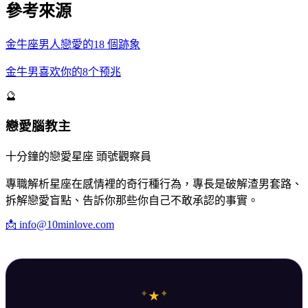
參考來源
金牛座男人戀愛的18 個跡象
金牛男喜欢你的8个预兆
🔮
戀愛腦教主
十分鐘的戀愛星座 頭號觀察員
專職解析星座在感情裡的奇行種行為，專長是破解渣男套路、
拆解戀愛盲點、告訴你那些你自己不敢承認的事實。
📩
info@10minlove.com
✦
✦
★