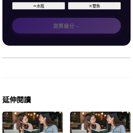
♒
水瓶
♓
雙魚
→
測算緣分
延伸閱讀