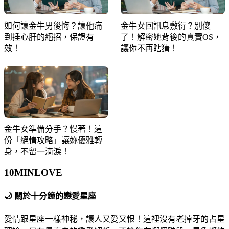
如何讓金牛男後悔？讓他痛
金牛女回訊息敷衍？別傻
到捶心肝的絕招，保證有
了！解密她背後的真實OS，
效！
讓你不再瞎猜！
金牛女準備分手？慢著！這
份「絕情攻略」讓妳優雅轉
身，不留一滴淚！
10MIN
LOVE
🌙
關於十分鐘的戀愛星座
愛情跟星座一樣神秘，讓人又愛又恨！這裡沒有老掉牙的占星