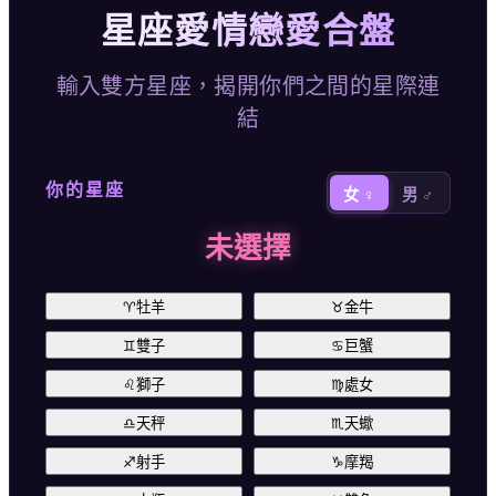
星座愛情戀愛合盤
輸入雙方星座，揭開你們之間的星際連
結
你的星座
女 ♀
男 ♂
未選擇
♈
牡羊
♉
金牛
♊
雙子
♋
巨蟹
♌
獅子
♍
處女
♎
天秤
♏
天蠍
♐
射手
♑
摩羯