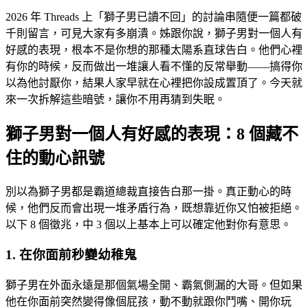
2026 年 Threads 上「獅子男已讀不回」的討論串隨便一篇都破
千則留言，可見大家有多崩潰。姊跟你說，獅子男對一個人有
好感的表現，根本不是你想的那種太陽系直球告白。他們心裡
有你的時候，反而做出一堆讓人看不懂的反常舉動——搞得你
以為他討厭你，結果人家早就在心裡把你設成置頂了。今天就
來一次拆解這些暗號，讓你不用再猜到失眠。
獅子男對一個人有好感的表現：8 個藏不
住的動心訊號
別以為獅子男都是霸道總裁直接告白那一掛。真正動心的時
候，他們反而會出現一堆矛盾行為，既想靠近你又怕被拒絕。
以下 8 個徵兆，中 3 個以上基本上可以確定他對你有意思。
1. 在你面前秒變幼稚鬼
獅子男在外面永遠是那個氣場全開、霸氣側漏的大哥。但如果
他在你面前突然變得像個屁孩，動不動就跟你鬥嘴、開你玩