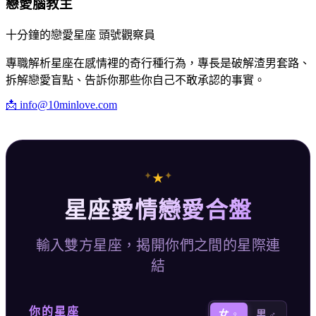
戀愛腦教主
十分鐘的戀愛星座 頭號觀察員
專職解析星座在感情裡的奇行種行為，專長是破解渣男套路、
拆解戀愛盲點、告訴你那些你自己不敢承認的事實。
📩
info@10minlove.com
✦
✦
★
星座愛情戀愛合盤
輸入雙方星座，揭開你們之間的星際連
結
你的星座
女 ♀
男 ♂