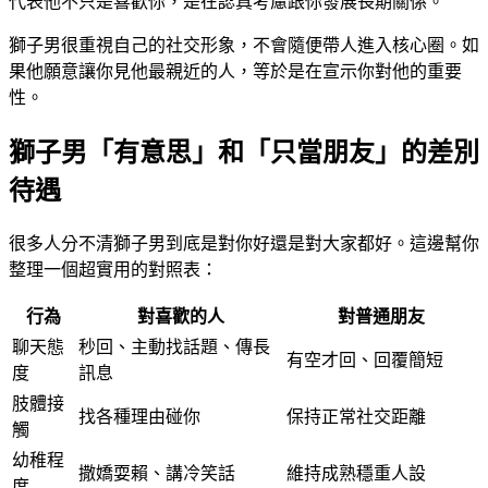
代表他不只是喜歡你，是在認真考慮跟你發展長期關係。
獅子男很重視自己的社交形象，不會隨便帶人進入核心圈。如
果他願意讓你見他最親近的人，等於是在宣示你對他的重要
性。
獅子男「有意思」和「只當朋友」的差別
待遇
很多人分不清獅子男到底是對你好還是對大家都好。這邊幫你
整理一個超實用的對照表：
行為
對喜歡的人
對普通朋友
聊天態
秒回、主動找話題、傳長
有空才回、回覆簡短
度
訊息
肢體接
找各種理由碰你
保持正常社交距離
觸
幼稚程
撒嬌耍賴、講冷笑話
維持成熟穩重人設
度