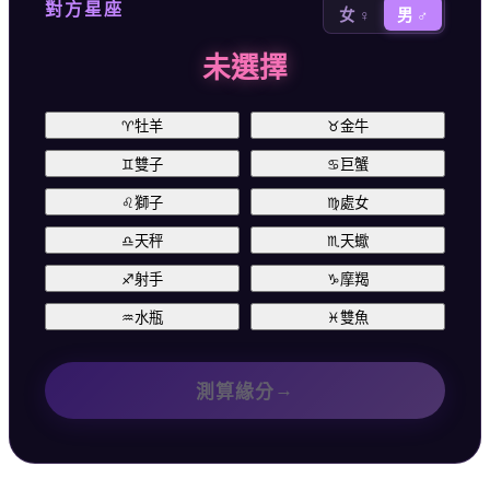
對方星座
女 ♀
男 ♂
未選擇
♈
牡羊
♉
金牛
♊
雙子
♋
巨蟹
♌
獅子
♍
處女
♎
天秤
♏
天蠍
♐
射手
♑
摩羯
♒
水瓶
♓
雙魚
→
測算緣分