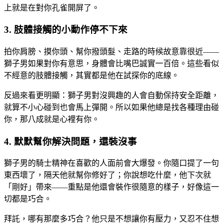
上就是在對你孔雀開屏了。
3. 肢體接觸的小動作停不下來
拍你肩膀、摸你頭、幫你撥頭髮、走路的時候故意靠很近——
獅子男如果對你有意思，身體會比嘴巴誠實一百倍。這些看似
不經意的肢體接觸，其實都是他在試探你的底線。
反過來看更明顯：獅子男對沒興趣的人會自動保持安全距離，
就算不小心碰到也會馬上彈開。所以如果他總是找各種理由碰
你，那八成就是心裡有你。
4. 默默幫你解決問題，還裝沒事
獅子男的騎士精神在喜歡的人面前會大爆發。你隨口提了一句
東西壞了，隔天他就幫你修好了；你說想吃什麼，他下次就
「剛好」帶來——重點是他還會裝作很隨意的樣子，好像這一
切都是巧合。
拜託，哪有那麼多巧合？他只是不想讓你有壓力，又忍不住想