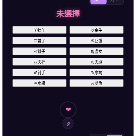
未選擇
♈
牡羊
♉
金牛
♊
雙子
♋
巨蟹
♌
獅子
♍
處女
♎
天秤
♏
天蠍
♐
射手
♑
摩羯
♒
水瓶
♓
雙魚
❤