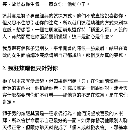
笑、故意惹你生氣——恭喜你，他動心了。
這其實是獅子男最經典的試探方式。他們不敢直接說喜歡你，
但又忍不住想引起你的注意，所以就用這種幼稚的方式來刷存
在感。想想看，一個在朋友面前永遠保持「穩重大哥」人設的
人，竟然願意在你面前耍賴撒嬌，這不是動心是什麼？
我身邊有個獅子男朋友，平常開會的時候一臉嚴肅，結果在喜
歡的女生面前講冷笑話講到自己都尷尬，那個反差真的笑死。
2. 瘋狂炫耀但只針對你
獅子男本來就愛炫耀，但如果他開始「只」在你面前炫耀——
新買的東西第一個拍給你看、升職加薪第一個跟你說、連今天
穿什麼都要問你好不好看——那他真的不是在炫富，是在求你
肯定。
獅子男的炫耀其實是一種求偶行為。他們渴望被喜歡的人崇
拜，所以會拼命展示自己最好的一面。如果你發現他跟別人聊
天很正常，但跟你聊天就變成了「個人成就發表會」，那基本