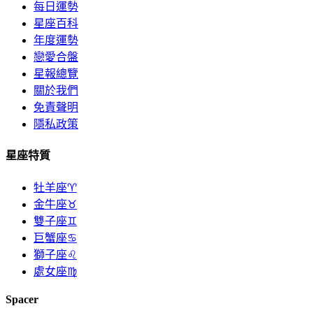
每日運勢
星座百科
年度運勢
戀愛合盤
星報總覽
關於我們
免責聲明
隱私政策
星座特質
牡羊座♈
金牛座♉
雙子座♊
巨蟹座♋
獅子座♌
處女座♍
Spacer