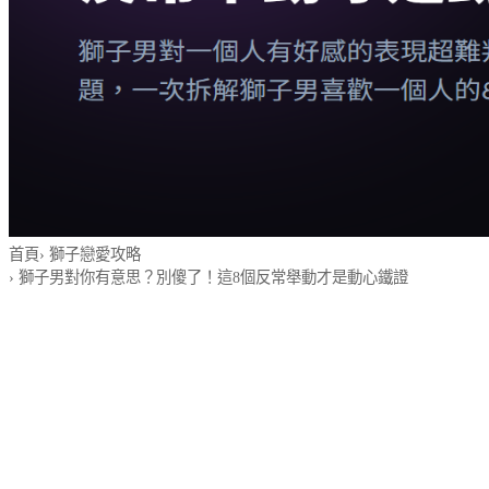
首頁
›
獅子戀愛攻略
›
獅子男對你有意思？別傻了！這8個反常舉動才是動心鐵證