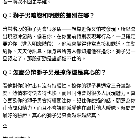
看一兩次不回更準確。
Q：獅子男暗戀和明戀的差別在哪？
暗戀階段的獅子男會很矛盾——想靠近你又怕被發現，所以會
出現忽冷忽熱、偷看你、在你面前特別表現等行為。一旦確定
要追你（進入明戀階段），他就會變得非常直接和霸道，主動
約你、天天傳訊息、讓身邊所有人都知道他在追你。獅子男一
旦認定了，那股衝勁是誰都擋不住的。
Q：怎麼分辨獅子男是撩你還是真心的？
看他對你的付出有沒有持續性。撩你的獅子男通常三分鐘熱
度，熱情來得快去得也快，而且同時會對很多人展現魅力。真
心喜歡你的獅子男會持續關注你、記住你說過的話、願意為你
花時間和精力，而且不會讓你感覺他在跟其他人曖昧。時間是
最好的驗證，真心的獅子男只會越來越認真。
🔮