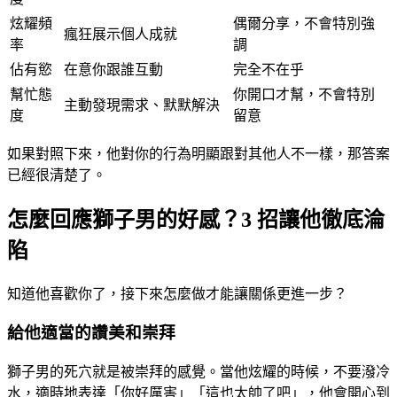
炫耀頻
偶爾分享，不會特別強
瘋狂展示個人成就
率
調
佔有慾
在意你跟誰互動
完全不在乎
幫忙態
你開口才幫，不會特別
主動發現需求、默默解決
度
留意
如果對照下來，他對你的行為明顯跟對其他人不一樣，那答案
已經很清楚了。
怎麼回應獅子男的好感？3 招讓他徹底淪
陷
知道他喜歡你了，接下來怎麼做才能讓關係更進一步？
給他適當的讚美和崇拜
獅子男的死穴就是被崇拜的感覺。當他炫耀的時候，不要潑冷
水，適時地表達「你好厲害」「這也太帥了吧」，他會開心到