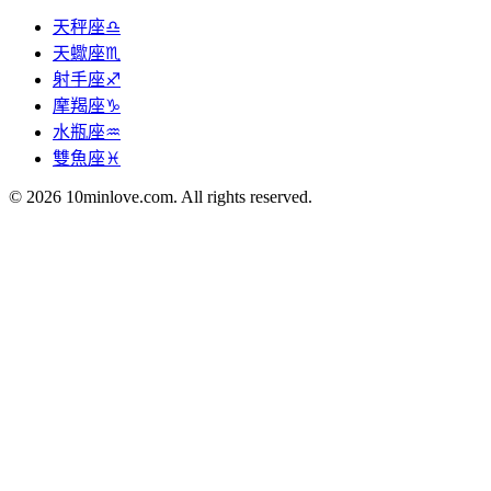
天秤座♎
天蠍座♏
射手座♐
摩羯座♑
水瓶座♒
雙魚座♓
© 2026 10minlove.com. All rights reserved.