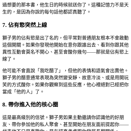
過想要的那本書，他生日的時候就送你了。這種記憶力不是天
生的，是因為你說的每句話他都認真聽了。
7. 佔有慾突然上線
獅子男的佔有慾是出了名的，但平常對普通朋友根本不會啟動
這個開關。如果你發現他開始在意你跟誰出去、看到你跟其他
異性互動會莫名不開心、甚至會酸你幾句——那就是佔有慾上
線了。
他可能不會直說「我吃醋了」，但他的表情和語氣會出賣他。
獅子男的醋意通常表現為突然變安靜、故意冷淡、或是用開玩
笑的方式酸你。如果你觀察到這些反應，他心裡絕對已經把你
當成「他的人」了。
8. 帶你進入他的核心圈
這是最高級別的信號。獅子男如果主動邀請你認識他的好朋
友、帶你參加他的私人聚會、甚至開始在朋友面前提起你——