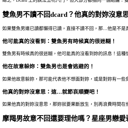
總之，Dcard 上的說法五花八門，但大部分都指向一個結
雙魚男不讀不回dcard？他真的對妳沒意
如果雙魚男連已讀都懶得已讀，直接不讀不回，那…他是不是
他可能真的沒看到：雙魚男有時候真的很迷糊！
雙魚男有時候真的很迷糊，他可能真的沒看到妳的訊息！這種
他在故意躲妳：雙魚男也是會逃避的！
如果他故意躲妳，那可能代表他不想面對妳，或是對妳有一些
他真的對妳沒意思：這…就節哀順變吧！
如果他真的對妳沒意思，那妳就要果斷放生，別再浪費時間在
摩羯男故意不回還要理他嗎？星座男戀愛