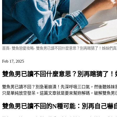
首頁
›
雙魚戀愛攻略
›
雙魚男已讀不回什麼意思？別再瞎猜了！姊妹們真
Feb 17, 2025
雙魚男已讀不回什麼意思？別再瞎猜了！
雙魚男已讀不回？別急著崩潰！先深呼吸三口氣，然後聽姊妹
只是單純放空發呆。這篇文章就是要來幫妳解碼，破解雙魚男
雙魚男已讀不回的N種可能：別再自己嚇