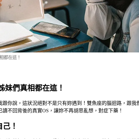
相都在這！
姊妹們真相都在這！
我跟你說，這狀況絕對不是只有妳遇到！雙魚座的腦迴路，跟我
已讀不回背後的真實OS，讓妳不再胡思亂想，對症下藥！
自己！