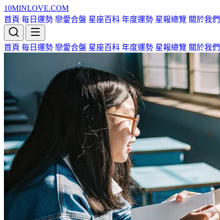
10MIN
LOVE
.COM
首頁
每日運勢
戀愛合盤
星座百科
年度運勢
星報總覽
關於我們
首頁
每日運勢
戀愛合盤
星座百科
年度運勢
星報總覽
關於我們