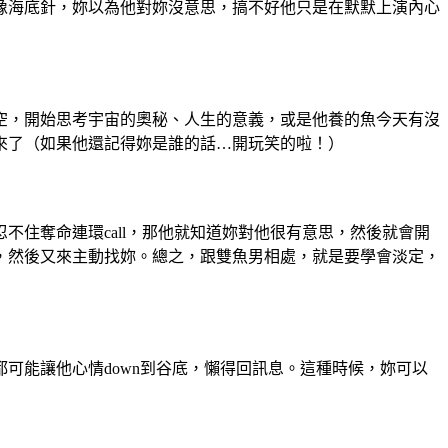
像海底針，妳以為他對妳沒意思，搞不好他只是在默默上演內心
空，開始思考宇宙的奧秘、人生的意義，或是他養的魚今天有沒
來了（如果他還記得妳是誰的話…開玩笑的啦！）
住奪命連環call，那他就知道妳對他很有意思，然後就會開
，然後又來主動找妳。總之，跟雙魚男相處，就是要學會淡定，
可能讓他心情down到谷底，懶得回訊息。這種時候，妳可以