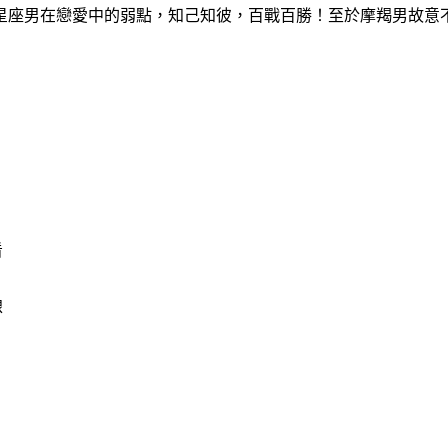
星座男在戀愛中的弱點，知己知彼，百戰百勝！至於摩羯男故意
看
線