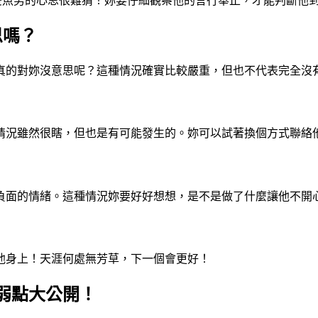
論：雙魚男的心思很難猜！妳要仔細觀察他的言行舉止，才能判斷他
思嗎？
真的對妳沒意思呢？這種情況確實比較嚴重，但也不代表完全沒
情況雖然很瞎，但也是有可能發生的。妳可以試著換個方式聯絡
負面的情緒。這種情況妳要好好想想，是不是做了什麼讓他不開
他身上！天涯何處無芳草，下一個會更好！
弱點大公開！