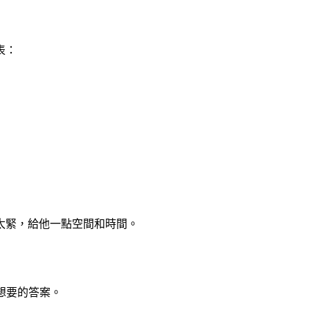
表：
太緊，給他一點空間和時間。
想要的答案。