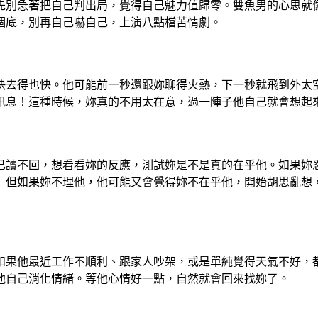
先別急著把自己判出局，覺得自己魅力值歸零。雙魚男的心思就
個底，別再自己嚇自己，上演八點檔苦情劇。
快去得也快。他可能前一秒還跟妳聊得火熱，下一秒就飛到外太
訊息！這種時候，妳真的不用太在意，過一陣子他自己就會想起
讀不回，想看看妳的反應，測試妳是不是真的在乎他。如果妳忍不
）但如果妳不理他，他可能又會覺得妳不在乎他，開始胡思亂想
果他最近工作不順利、跟家人吵架，或是單純覺得天氣不好，都
他自己消化情緒。等他心情好一點，自然就會回來找妳了。