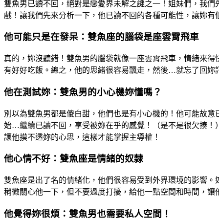
雙魚男已讀不回，絕對是戀愛界未解之謎之一！姐妹們，我們
戲！讓我們先來分析一下，他已讀不回的各種可能性，讓妳有
他可能只是在發呆：雙魚座的腦袋是座雲霄飛車
真的，妳沒聽錯！雙魚男的腦袋就像一座雲霄飛車，情緒來得
有好好吃飯。總之，他的思緒很容易飄走，然後…就忘了回妳
他在測試妳：雙魚男的小心機妳懂嗎？
別以為雙魚男都是傻白甜，他們也是有小心機的！他可能故意已
始…繼續已讀不回，享受被妳在乎的感覺！（是不是很欠揍！
讓他摸不透妳的心思，這樣才能掌握主導權！
他心情不好：雙魚座是情緒的奴隸
雙魚座是出了名的情緒化，他們很容易受到外界環境的影響。如
稍微關心他一下，但不要過度打擾，給他一點空間和時間，讓
他覺得妳很煩：雙魚男也需要私人空間！