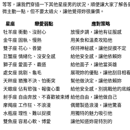
等等，讓我們穿插一下其他星座男的狀況，順便讓大家了解各
微主動一點，但不要太過火，讓他覺得妳很廉價。
星座
戀愛弱點
應對策略
牡羊座
衝動、沒耐心
放慢步調，讓他有征服感
金牛座
固執、慢熱
用美食和溫柔攻陷他
雙子座
花心、善變
保持神秘感，讓他捉摸不定
巨蟹座
情緒化、沒安全感
給他安全感，讓他依賴妳
獅子座
愛面子、霸道
給他面子，讓他當英雄
處女座
挑剔、龜毛
展現妳的優點，讓他刮目相
天秤座
猶豫不決、怕衝突
幫他做決定，讓他依賴妳
天蠍座
佔有慾強、報復心重
給他安全感，別挑戰他的底
射手座
自由奔放、不喜歡被束縛
給他自由，讓他做自己
摩羯座
工作狂、不浪漫
偶爾製造浪漫，讓他驚喜
水瓶座
理性、難以捉摸
用獨特的魅力吸引他
雙魚座
容易心軟、博愛
讓他知道妳是特別的