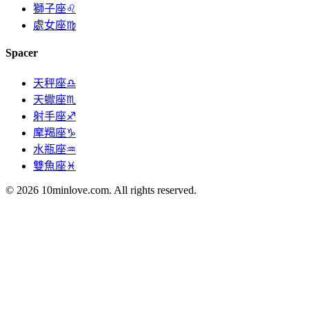
獅子座♌
處女座♍
Spacer
天秤座♎
天蠍座♏
射手座♐
摩羯座♑
水瓶座♒
雙魚座♓
© 2026 10minlove.com. All rights reserved.