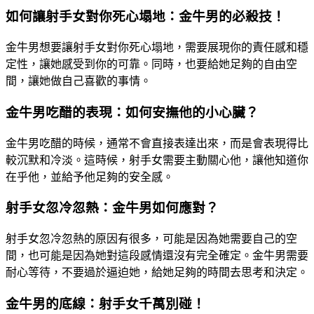
如何讓射手女對你死心塌地：金牛男的必殺技！
金牛男想要讓射手女對你死心塌地，需要展現你的責任感和穩
定性，讓她感受到你的可靠。同時，也要給她足夠的自由空
間，讓她做自己喜歡的事情。
金牛男吃醋的表現：如何安撫他的小心臟？
金牛男吃醋的時候，通常不會直接表達出來，而是會表現得比
較沉默和冷淡。這時候，射手女需要主動關心他，讓他知道你
在乎他，並給予他足夠的安全感。
射手女忽冷忽熱：金牛男如何應對？
射手女忽冷忽熱的原因有很多，可能是因為她需要自己的空
間，也可能是因為她對這段感情還沒有完全確定。金牛男需要
耐心等待，不要過於逼迫她，給她足夠的時間去思考和決定。
金牛男的底線：射手女千萬別碰！