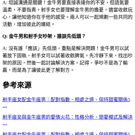
A: 坦誠溝通是關鍵！金牛男要直接表達你的不安，但語氣要
溫柔，不要指責。射手女也要理解金牛男的擔憂，適當收斂玩
心，讓他知道你在乎他的感受。兩人可以一起規劃一些共同的
活動，增加彼此的連結。
Q: 金牛男和射手女吵架，誰該先低頭？
A: 沒有誰「應該」先低頭，重點是解決問題！金牛男可以試
著放下固執，射手女可以試著收斂脾氣。先冷靜下來，找出吵
架的原因，然後一起討論解決方案。記得，爭吵不是為了輸
贏，而是為了讓彼此更了解對方。
參考來源
射手座女配金牛座男｜配對指數、相處之道、保持甜蜜關係5
…
射手座女與金牛座男的愛情火花：性格分析、戀愛模式及解決
…
射手座女配金牛座男｜配對指數、相處之道、保持甜蜜關係5