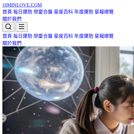
10MIN
LOVE
.COM
首頁
每日運勢
戀愛合盤
星座百科
年度運勢
星報總覽
關於我們
首頁
每日運勢
戀愛合盤
星座百科
年度運勢
星報總覽
關於我們