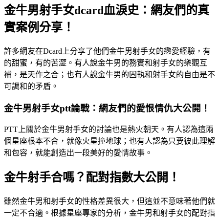
金牛男射手女dcard血淚史：網友們的真
實案例分享！
許多網友在Dcard上分享了他們金牛男射手女的戀愛經驗，有
的甜蜜，有的苦澀。有人說金牛男的務實和射手女的樂觀互
補，是天作之合；也有人說金牛男的固執和射手女的自由是不
可調和的矛盾。
金牛男射手女ptt論戰：網友們的愛恨情仇大公開！
PTT上關於金牛男射手女的討論也是熱火朝天。有人認為這兩
個星座根本不合，就像火星撞地球；也有人認為只要彼此理解
和包容，就能創造出一段美好的愛情故事。
金牛射手合嗎？配對指數大公開！
雖然金牛男和射手女的性格差異很大，但這並不意味著他們就
一定不合適。根據星座專家的分析，金牛男和射手女的配對指