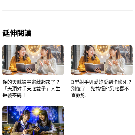
延伸閱讀
你的天賦被宇宙藏起來了？
B型射手男愛妳愛到卡慘死？
「天頂射手天底雙子」人生
別傻了！先搞懂他到底喜不
逆襲密碼！
喜歡妳！