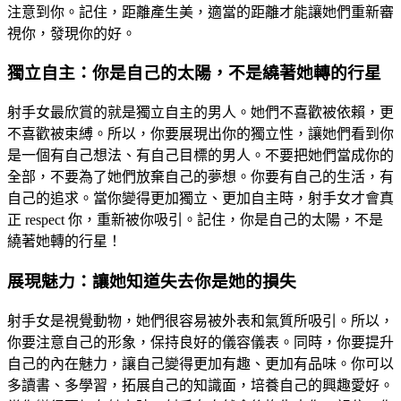
注意到你。記住，距離產生美，適當的距離才能讓她們重新審
視你，發現你的好。
獨立自主：你是自己的太陽，不是繞著她轉的行星
射手女最欣賞的就是獨立自主的男人。她們不喜歡被依賴，更
不喜歡被束縛。所以，你要展現出你的獨立性，讓她們看到你
是一個有自己想法、有自己目標的男人。不要把她們當成你的
全部，不要為了她們放棄自己的夢想。你要有自己的生活，有
自己的追求。當你變得更加獨立、更加自主時，射手女才會真
正 respect 你，重新被你吸引。記住，你是自己的太陽，不是
繞著她轉的行星！
展現魅力：讓她知道失去你是她的損失
射手女是視覺動物，她們很容易被外表和氣質所吸引。所以，
你要注意自己的形象，保持良好的儀容儀表。同時，你要提升
自己的內在魅力，讓自己變得更加有趣、更加有品味。你可以
多讀書、多學習，拓展自己的知識面，培養自己的興趣愛好。