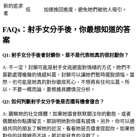
新的追求
低
加速挽回進度，避免她們被他人吸引。
者
FAQs：射手女分手後，你最想知道的答
案
Q1: 射手女分手後會封鎖你，是不是代表她真的很討厭你？
A: 不一定！封鎖可能是射手女逃避面對情緒的方式。她們不
喜歡處理複雜的情感糾葛，封鎖可以讓她們暫時擺脫煩惱。當
然，也可能是她真的對你徹底死心，不想再有任何瓜葛。所
以，不要一概而論，要根據具體情況分析。
Q2: 如何判斷射手女分手後是否還有機會復合？
A: 觀察她的社交媒體！如果她還會默默關注你的動態，或者
偶爾給你點讚留言，那說明她對你還有感情。另外，你可以通
過共同的朋友了解她的近況，看看她是否還會提起你。如果她
對你的話題避而不談，那可能就真的沒戲了。