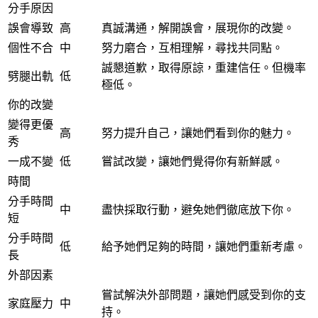
分手原因
誤會導致
高
真誠溝通，解開誤會，展現你的改變。
個性不合
中
努力磨合，互相理解，尋找共同點。
誠懇道歉，取得原諒，重建信任。但機率
劈腿出軌
低
極低。
你的改變
變得更優
高
努力提升自己，讓她們看到你的魅力。
秀
一成不變
低
嘗試改變，讓她們覺得你有新鮮感。
時間
分手時間
中
盡快採取行動，避免她們徹底放下你。
短
分手時間
低
給予她們足夠的時間，讓她們重新考慮。
長
外部因素
嘗試解決外部問題，讓她們感受到你的支
家庭壓力
中
持。