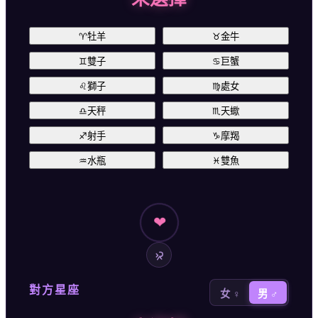
♈
牡羊
♉
金牛
♊
雙子
♋
巨蟹
♌
獅子
♍
處女
♎
天秤
♏
天蠍
♐
射手
♑
摩羯
♒
水瓶
♓
雙魚
❤
對方星座
女 ♀
男 ♂