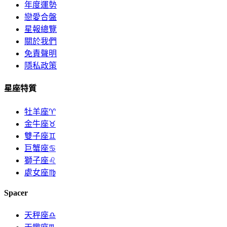
年度運勢
戀愛合盤
星報總覽
關於我們
免責聲明
隱私政策
星座特質
牡羊座♈
金牛座♉
雙子座♊
巨蟹座♋
獅子座♌
處女座♍
Spacer
天秤座♎