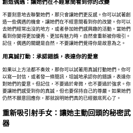
創造偶遇：讓她們在不經意間看到你的改變
不要刻意地去聯繫她們，那只會讓她們更反感。你可以試著創
造一些偶遇的機會，讓她們在不經意間看到你的改變。你可以
去她們經常出沒的地方，或者參加她們感興趣的活動。當她們
看到你變得更加優秀、更加有魅力時，自然會重新被你吸引。
記住，偶遇的關鍵是自然，不要讓她們覺得你是故意為之。
用真誠打動：承認錯誤，表達你的愛意
如果以上方法都不奏效，那你可以試著用真誠打動她們。你可
以寫一封信，或者發一條簡訊，坦誠地承認你的錯誤，表達你
對她們的愛意。但記住，不要過於卑微，也不要過於強求。你
要讓她們感受到你的真誠，但也要保持自己的尊嚴。如果她們
仍然不願意回應你，那就說明她們真的已經徹底死心了。
重新吸引射手女：讓她主動回頭的秘密武
器