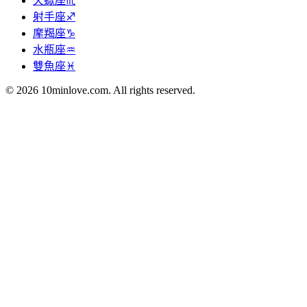
天蠍座♏
射手座♐
摩羯座♑
水瓶座♒
雙魚座♓
© 2026 10minlove.com. All rights reserved.