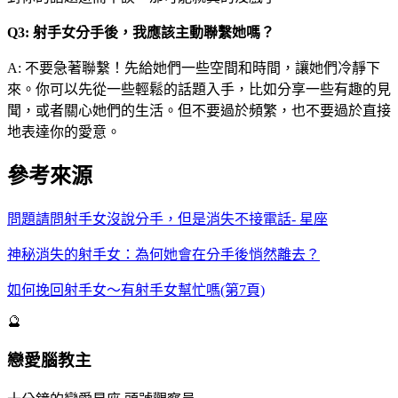
Q3: 射手女分手後，我應該主動聯繫她嗎？
A: 不要急著聯繫！先給她們一些空間和時間，讓她們冷靜下
來。你可以先從一些輕鬆的話題入手，比如分享一些有趣的見
聞，或者關心她們的生活。但不要過於頻繁，也不要過於直接
地表達你的愛意。
參考來源
問題請問射手女沒說分手，但是消失不接電話- 星座
神秘消失的射手女：為何她會在分手後悄然離去？
如何挽回射手女～有射手女幫忙嗎(第7頁)
🔮
戀愛腦教主