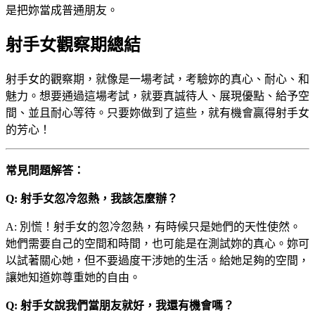
是把妳當成普通朋友。
射手女觀察期總結
射手女的觀察期，就像是一場考試，考驗妳的真心、耐心、和
魅力。想要通過這場考試，就要真誠待人、展現優點、給予空
間、並且耐心等待。只要妳做到了這些，就有機會贏得射手女
的芳心！
常見問題解答：
Q: 射手女忽冷忽熱，我該怎麼辦？
A: 別慌！射手女的忽冷忽熱，有時候只是她們的天性使然。
她們需要自己的空間和時間，也可能是在測試妳的真心。妳可
以試著關心她，但不要過度干涉她的生活。給她足夠的空間，
讓她知道妳尊重她的自由。
Q: 射手女說我們當朋友就好，我還有機會嗎？