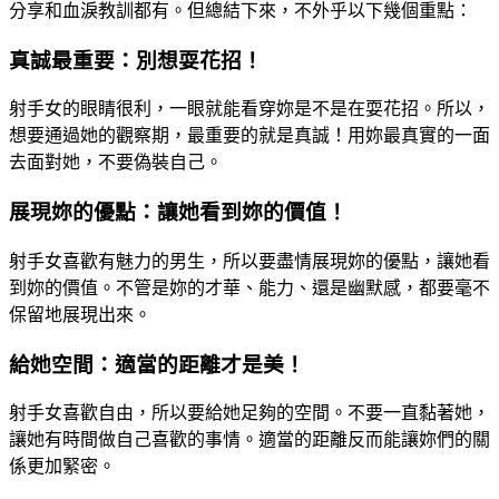
分享和血淚教訓都有。但總結下來，不外乎以下幾個重點：
真誠最重要：別想耍花招！
射手女的眼睛很利，一眼就能看穿妳是不是在耍花招。所以，
想要通過她的觀察期，最重要的就是真誠！用妳最真實的一面
去面對她，不要偽裝自己。
展現妳的優點：讓她看到妳的價值！
射手女喜歡有魅力的男生，所以要盡情展現妳的優點，讓她看
到妳的價值。不管是妳的才華、能力、還是幽默感，都要毫不
保留地展現出來。
給她空間：適當的距離才是美！
射手女喜歡自由，所以要給她足夠的空間。不要一直黏著她，
讓她有時間做自己喜歡的事情。適當的距離反而能讓妳們的關
係更加緊密。