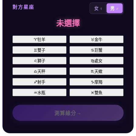
對方星座
女 ♀
男 ♂
未選擇
♈
牡羊
♉
金牛
♊
雙子
♋
巨蟹
♌
獅子
♍
處女
♎
天秤
♏
天蠍
♐
射手
♑
摩羯
♒
水瓶
♓
雙魚
→
測算緣分