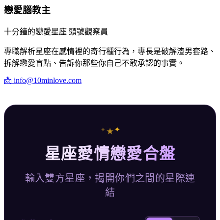
戀愛腦教主
十分鐘的戀愛星座 頭號觀察員
專職解析星座在感情裡的奇行種行為，專長是破解渣男套路、
拆解戀愛盲點、告訴你那些你自己不敢承認的事實。
📩
info@10minlove.com
✦
✦
★
星座愛情戀愛合盤
輸入雙方星座，揭開你們之間的星際連
結