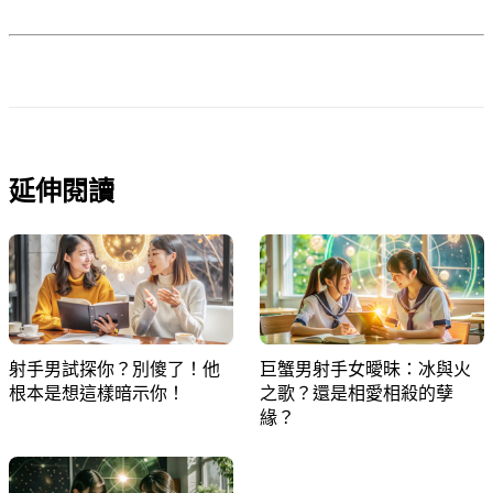
延伸閱讀
射手男試探你？別傻了！他
巨蟹男射手女曖昧：冰與火
根本是想這樣暗示你！
之歌？還是相愛相殺的孽
緣？