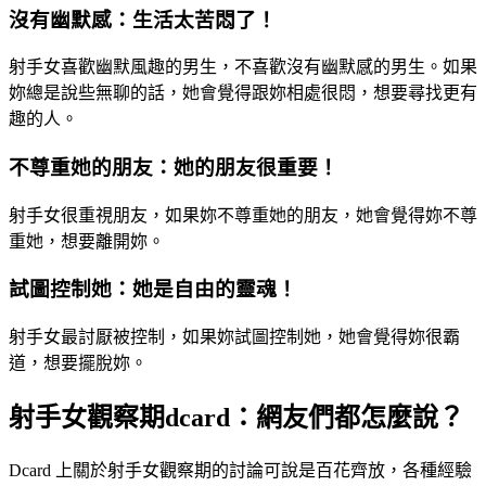
沒有幽默感：生活太苦悶了！
射手女喜歡幽默風趣的男生，不喜歡沒有幽默感的男生。如果
妳總是說些無聊的話，她會覺得跟妳相處很悶，想要尋找更有
趣的人。
不尊重她的朋友：她的朋友很重要！
射手女很重視朋友，如果妳不尊重她的朋友，她會覺得妳不尊
重她，想要離開妳。
試圖控制她：她是自由的靈魂！
射手女最討厭被控制，如果妳試圖控制她，她會覺得妳很霸
道，想要擺脫妳。
射手女觀察期dcard：網友們都怎麼說？
Dcard 上關於射手女觀察期的討論可說是百花齊放，各種經驗