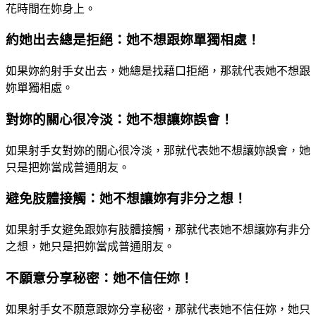
花時間在妳身上。
約她出去總是拒絕：她不想跟妳單獨相處！
如果妳約射手女出去，她總是找藉口拒絕，那就代表她不想跟
妳單獨相處。
對妳的關心很冷淡：她不想讓妳誤會！
如果射手女對妳的關心很冷淡，那就代表她不想讓妳誤會，她
只是把妳當成普通朋友。
避免肢體接觸：她不想讓妳有非分之想！
如果射手女避免跟妳有肢體接觸，那就代表她不想讓妳有非分
之想，她只是把妳當成普通朋友。
不願意分享秘密：她不信任妳！
如果射手女不願意跟妳分享秘密，那就代表她不信任妳，她只