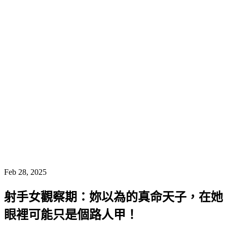
Feb 28, 2025
射手女觀察期：妳以為的真命天子，在她
眼裡可能只是個路人甲！