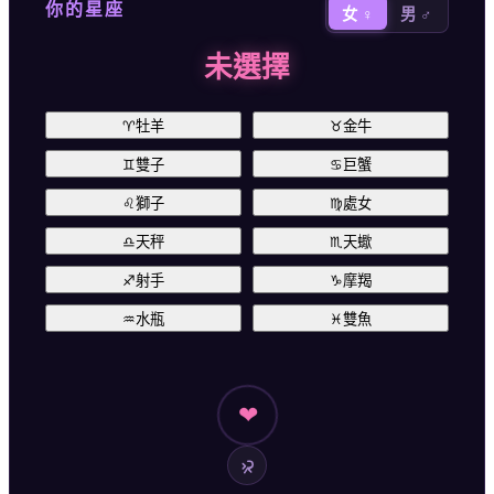
你的星座
女 ♀
男 ♂
未選擇
♈
牡羊
♉
金牛
♊
雙子
♋
巨蟹
♌
獅子
♍
處女
♎
天秤
♏
天蠍
♐
射手
♑
摩羯
♒
水瓶
♓
雙魚
❤