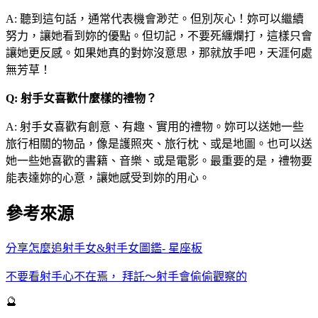
A: 聽到這句話，通常代表機會渺茫。但別灰心！妳可以繼續
努力，讓她看到妳的優點。但切記，不要死纏爛打，這樣只會
讓她更反感。如果她真的對妳沒意思，那就放手吧，天涯何處
無芳草！
Q: 射手女喜歡什麼樣的禮物？
A: 射手女喜歡有創意、有趣、實用的禮物。妳可以送她一些
旅行相關的物品，像是護照夾、旅行枕、或是地圖。也可以送
她一些她喜歡的書籍、音樂、或是電影。最重要的是，禮物要
能表達妳的心意，讓她感受到妳的用心。
參考來源
分享怎麼追射手女&射手女圖鑑- 星座板
不要看射手心不在焉， 拜託～射手會偷偷觀察的
🔮