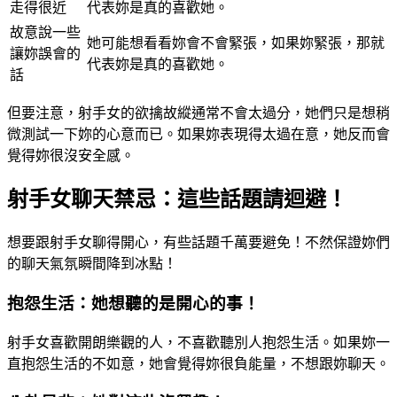
走得很近
代表妳是真的喜歡她。
故意說一些
她可能想看看妳會不會緊張，如果妳緊張，那就
讓妳誤會的
代表妳是真的喜歡她。
話
但要注意，射手女的欲擒故縱通常不會太過分，她們只是想稍
微測試一下妳的心意而已。如果妳表現得太過在意，她反而會
覺得妳很沒安全感。
射手女聊天禁忌：這些話題請迴避！
想要跟射手女聊得開心，有些話題千萬要避免！不然保證妳們
的聊天氣氛瞬間降到冰點！
抱怨生活：她想聽的是開心的事！
射手女喜歡開朗樂觀的人，不喜歡聽別人抱怨生活。如果妳一
直抱怨生活的不如意，她會覺得妳很負能量，不想跟妳聊天。