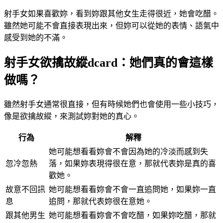
射手女如果喜歡妳，看到妳跟其他女生走得很近，她會吃醋。
雖然她可能不會直接表現出來，但妳可以從她的表情、語氣中
感受到她的不滿。
射手女欲擒故縱dcard：她們真的會這樣
做嗎？
雖然射手女通常很直接，但有時候她們也會使用一些小技巧，
像是欲擒故縱，來測試妳對她的真心。
行為
解釋
她可能想看看妳會不會因為她的冷淡而感到失
忽冷忽熱
落，如果妳表現得很在意，那就代表妳是真的喜
歡她。
故意不回訊
她可能想看看妳會不會一直追問她，如果妳一直
息
追問，那就代表妳很在意她。
跟其他男生
她可能想看看妳會不會吃醋，如果妳吃醋，那就