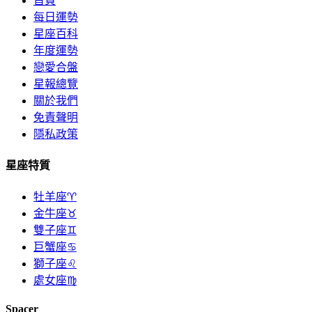
首頁
每日運勢
星座百科
年度運勢
戀愛合盤
星報總覽
關於我們
免責聲明
隱私政策
星座特質
牡羊座♈
金牛座♉
雙子座♊
巨蟹座♋
獅子座♌
處女座♍
Spacer