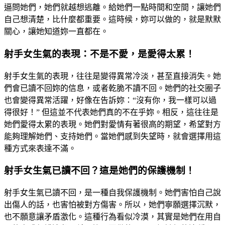
逼問她們，她們就越想逃離。給她們一點時間和空間，讓她們
自己想清楚，比什麼都重要。這時候，妳可以做的，就是默默
關心，讓她知道妳一直都在。
射手女生氣的表現：不是不愛，是愛得太累！
射手女生氣的表現，往往是變得異常冷淡，甚至直接消失。她
們會已讀不回妳的信息，或者乾脆不讀不回。她們的社交圈子
也會變得異常活躍，好像在告訴妳：“沒有你，我一樣可以過
得很好！” 但這並不代表她們真的不在乎妳。相反，這往往是
她們愛得太累的表現。她們對愛情有著很高的期望，希望對方
能夠理解她們、支持她們。當她們感到失望時，就會選擇用這
種方式來表達不滿。
射手女生氣已讀不回？這是她們的保護機制！
射手女生氣已讀不回，是一種自我保護機制。她們害怕自己說
出傷人的話，也害怕被對方傷害。所以，她們寧願選擇沉默，
也不願意讓矛盾激化。這種行為看似冷漠，其實是她們在用自