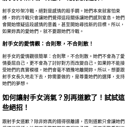
射手女吵架冷戰，絕對是感情的殺手鐧。她們本來就害怕束
縛，妳的冷戰只會讓她們覺得這段關係讓她們感到窒息。她們
會開始懷疑這段感情的意義，甚至開始尋找新的目標。所以，
如果妳真的愛她們，就不要跟她們冷戰。
射手女的愛情觀：合則聚，不合則散！
射手女的愛情觀很簡單：合則聚，不合則散。她們不會為了愛
情委屈自己，更不會為了討好對方而改變自己。如果妳不能接
受她們的真實模樣，她們會毫不猶豫地離開妳。所以，想要跟
射手女長久地走下去，妳需要做的，是尊重她們的選擇，支持
她們的夢想。
如何讓射手女消氣？別再道歉了！試試這
些絕招！
跟射手女道歉？除非妳真的錯得很離譜，否則道歉只會讓她們