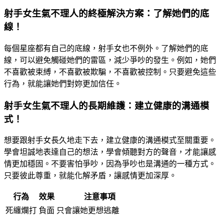
射手女生氣不理人的終極解決方案：了解她們的底
線！
每個星座都有自己的底線，射手女也不例外。了解她們的底
線，可以避免觸碰她們的雷區，減少爭吵的發生。例如，她們
不喜歡被束縛，不喜歡被欺騙，不喜歡被控制。只要避免這些
行為，就能讓她們對妳更加信任。
射手女生氣不理人的長期維護：建立健康的溝通模
式！
想要跟射手女長久地走下去，建立健康的溝通模式至關重要。
學會坦誠地表達自己的想法，學會傾聽對方的聲音，才能讓感
情更加穩固。不要害怕爭吵，因為爭吵也是溝通的一種方式。
只要彼此尊重，就能化解矛盾，讓感情更加深厚。
行為
效果
注意事項
死纏爛打
負面
只會讓她更想逃離