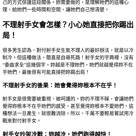
己的方式保護這段關係。妳需要做的，是理解她們的這種心
理，給她們一些時間和空間，讓她們自己想清楚。
不理射手女會怎樣？小心她直接把你踢出
局！
很多男生認為，對付射手女生氣不理人的最好辦法，就是以冷
制冷。但這種做法，簡直是自尋死路！射手女的字典裡，沒有
“委曲求全”這幾個字。妳越是不理她們，她們就越覺得妳不在
乎她們，最後很有可能直接把妳踢出局！
不理射手女的後果：她會覺得妳根本不在乎！
射手女是很需要被重視、被呵護的。妳的不理不睬，會讓她們
覺得妳根本不在乎她們的感受，甚至覺得妳根本不愛她們。這
種想法一旦產生，就很難消除。所以，千萬不要輕易嘗試用冷
戰來對付射手女。
射手女吵架冷戰：妳越冷，她們跑得越快！