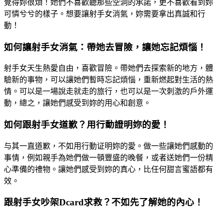
覺得妳很煩！她們不喜歡聽那些空洞的承諾，更不喜歡看到妳
可憐兮兮的樣子。想要讓射手女消氣，妳需要拿出真誠和行
動！
如何讓射手女消氣：帶她去冒險，讓她忘記煩惱！
射手女天生熱愛自由，喜歡冒險。帶她們去探索新的地方，體
驗新的事物，可以讓她們暫時忘記煩惱，重新燃起對生活的熱
情。可以是一場說走就走的旅行，也可以是一次刺激的戶外運
動，總之，讓她們感受到妳的用心和創意。
如何跟射手女道歉？用行動證明妳的愛！
与其一直道歉，不如用行動证明妳的愛。做一些讓她們感動的
事情，例如親手為她們做一頓豐盛的晚餐，或者送她們一份精
心準備的禮物。讓她們感受到妳的真心，比任何甜言蜜語都有
效。
跟射手女吵架Dcard求救？不如先了解她的內心！