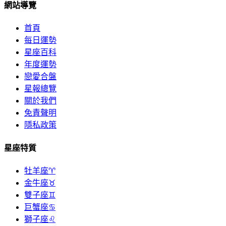
網站導覽
首頁
每日運勢
星座百科
年度運勢
戀愛合盤
星報總覽
關於我們
免責聲明
隱私政策
星座特質
牡羊座♈
金牛座♉
雙子座♊
巨蟹座♋
獅子座♌