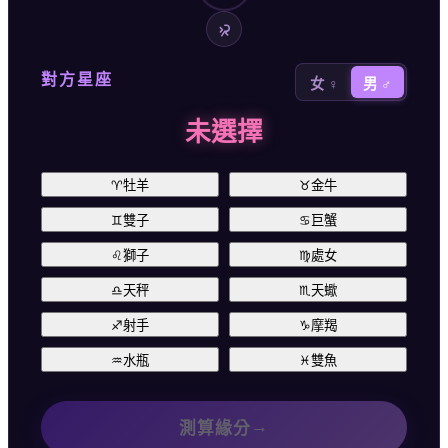
對方星座
女 ♀
男 ♂
未選擇
♈
牡羊
♉
金牛
♊
雙子
♋
巨蟹
♌
獅子
♍
處女
♎
天秤
♏
天蠍
♐
射手
♑
摩羯
♒
水瓶
♓
雙魚
→
測算緣分