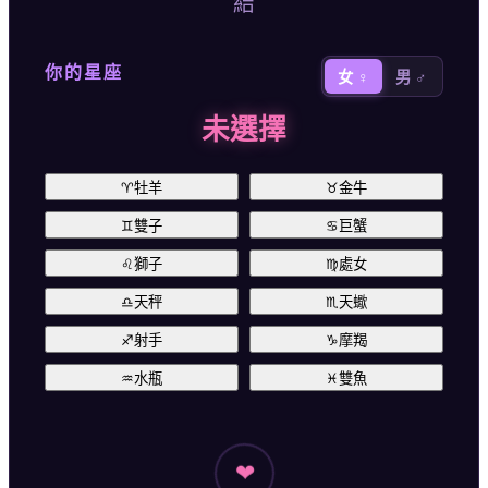
結
你的星座
女 ♀
男 ♂
未選擇
♈
牡羊
♉
金牛
♊
雙子
♋
巨蟹
♌
獅子
♍
處女
♎
天秤
♏
天蠍
♐
射手
♑
摩羯
♒
水瓶
♓
雙魚
❤