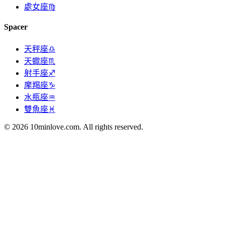
處女座♍
Spacer
天秤座♎
天蠍座♏
射手座♐
摩羯座♑
水瓶座♒
雙魚座♓
© 2026 10minlove.com. All rights reserved.