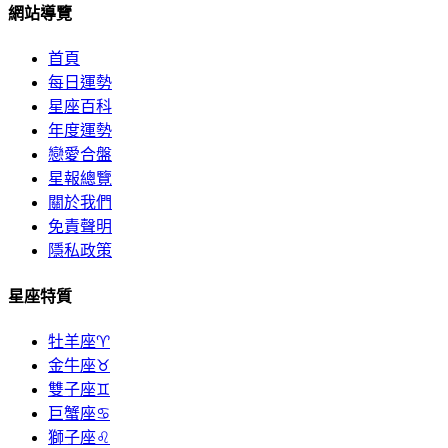
網站導覽
首頁
每日運勢
星座百科
年度運勢
戀愛合盤
星報總覽
關於我們
免責聲明
隱私政策
星座特質
牡羊座♈
金牛座♉
雙子座♊
巨蟹座♋
獅子座♌