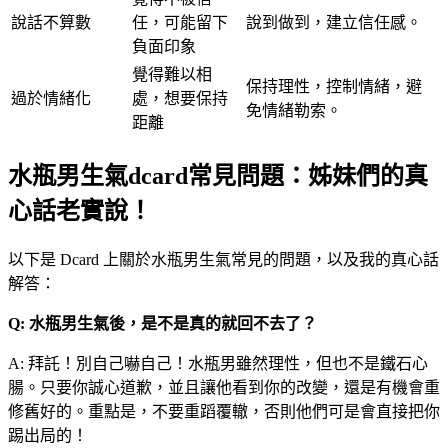
說話不算數
任，可能留下
說到做到，建立信任感。
負面印象
覺得難以相
保持理性，控制情緒，避
過於情緒化
處，想要保持
免情緒勒索。
距離
水瓶男生氣dcard常見問題：姊妹們的真
心話老實說！
以下是 Dcard 上關於水瓶男生氣常見的問題，以及我的真心話
解答：
Q: 水瓶男生氣後，是不是真的就回不去了？
A: 拜託！別自己嚇自己！水瓶男雖然理性，但也不是鐵石心
腸。只要你誠心道歉，並且讓他看到你的改變，還是有機會重
修舊好的。重點是，不要重蹈覆轍，否則他們可是會直接把你
踢出局的！