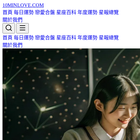
10MIN
LOVE
.COM
首頁
每日運勢
戀愛合盤
星座百科
年度運勢
星報總覽
關於我們
首頁
每日運勢
戀愛合盤
星座百科
年度運勢
星報總覽
關於我們