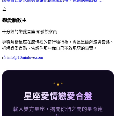
因為自己對水瓶男做讓他很生氣的事、氣到他哭跟我 …
🔮
戀愛腦教主
十分鐘的戀愛星座 頭號觀察員
專職解析星座在感情裡的奇行種行為，專長是破解渣男套路、
拆解戀愛盲點、告訴你那些你自己不敢承認的事實。
📩
info@10minlove.com
✦
✦
★
星座愛情戀愛合盤
輸入雙方星座，揭開你們之間的星際連