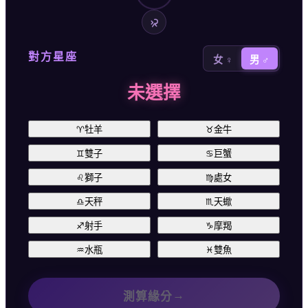
對方星座
女 ♀
男 ♂
未選擇
♈
牡羊
♉
金牛
♊
雙子
♋
巨蟹
♌
獅子
♍
處女
♎
天秤
♏
天蠍
♐
射手
♑
摩羯
♒
水瓶
♓
雙魚
→
測算緣分