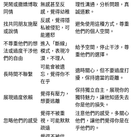
哭鬧或撒嬌博取
無感甚至反
理性溝通，分析問題，真
同情
感，覺得幼稚
誠道歉。
反感，覺得隱
找共同朋友施壓
避免使用這種方式，尊重
私被侵犯，可
或說情
他們的個人空間。
能遷怒
不尊重他們的想
進入「斷線」
給予空間，停止干涉，尊
法或過度干涉他
模式，表現冷
重他們的選擇。
們的自由
漠，不理人
可能會被遺
適時關心，但不要過度打
長時間不聯繫
忘，覺得你不
擾，保持適當的距離。
在乎
保持獨立自主，展現你的
覺得有壓力，
展現過度依賴
獨特魅力，讓他知道失去
想要逃離
你是他的損失。
覺得不被重
注意他們的感受，多關心
忽略他們的感受
視，可能默默
他們，讓他們覺得你是在
疏遠
乎他們的。
覺得不被信