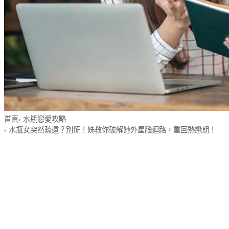
首頁
›
水瓶戀愛攻略
›
水瓶女突然疏遠？別慌！姊教你破解她外星腦迴路，重回熱戀期！