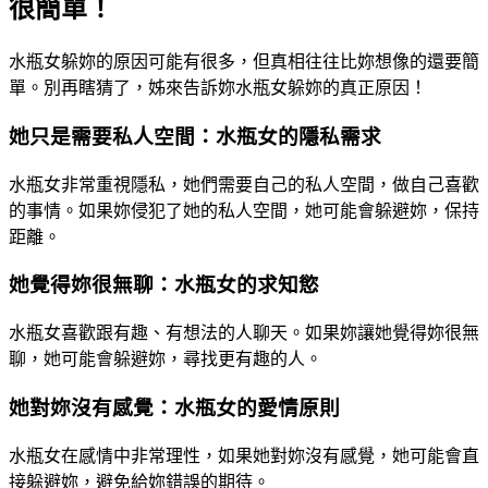
很簡單！
水瓶女躲妳的原因可能有很多，但真相往往比妳想像的還要簡
單。別再瞎猜了，姊來告訴妳水瓶女躲妳的真正原因！
她只是需要私人空間：水瓶女的隱私需求
水瓶女非常重視隱私，她們需要自己的私人空間，做自己喜歡
的事情。如果妳侵犯了她的私人空間，她可能會躲避妳，保持
距離。
她覺得妳很無聊：水瓶女的求知慾
水瓶女喜歡跟有趣、有想法的人聊天。如果妳讓她覺得妳很無
聊，她可能會躲避妳，尋找更有趣的人。
她對妳沒有感覺：水瓶女的愛情原則
水瓶女在感情中非常理性，如果她對妳沒有感覺，她可能會直
接躲避妳，避免給妳錯誤的期待。