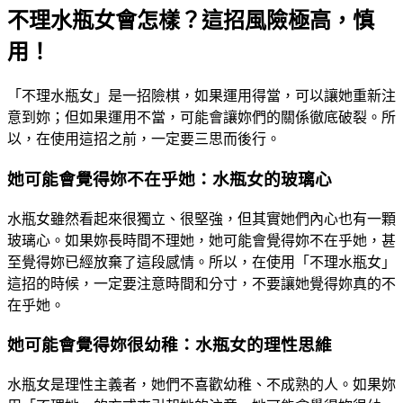
不理水瓶女會怎樣？這招風險極高，慎
用！
「不理水瓶女」是一招險棋，如果運用得當，可以讓她重新注
意到妳；但如果運用不當，可能會讓妳們的關係徹底破裂。所
以，在使用這招之前，一定要三思而後行。
她可能會覺得妳不在乎她：水瓶女的玻璃心
水瓶女雖然看起來很獨立、很堅強，但其實她們內心也有一顆
玻璃心。如果妳長時間不理她，她可能會覺得妳不在乎她，甚
至覺得妳已經放棄了這段感情。所以，在使用「不理水瓶女」
這招的時候，一定要注意時間和分寸，不要讓她覺得妳真的不
在乎她。
她可能會覺得妳很幼稚：水瓶女的理性思維
水瓶女是理性主義者，她們不喜歡幼稚、不成熟的人。如果妳