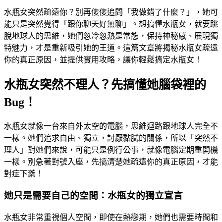
水瓶女突然疏遠你？別再傻傻追問「我做錯了什麼？」，她可
能只是突然覺得「跟你聊天好無聊」。想搞懂水瓶女，就要跳
脫地球人的思維，她們忽冷忽熱是常態，保持神秘感、展現獨
特魅力，才是重新吸引她的王道。這篇文章將揭秘水瓶女疏遠
你的真正原因，並提供實用攻略，讓你輕鬆搞定水瓶女！
水瓶女突然不理人？先搞懂她腦袋裡的
Bug！
水瓶女就像一台來自外太空的電腦，思維迴路跟地球人完全不
一樣。她們追求自由、獨立，討厭黏膩的關係，所以「突然不
理人」對她們來說，可能只是例行公事，就像電腦定期重開機
一樣。別急著對號入座，先搞清楚她疏遠你的真正原因，才能
對症下藥！
她只是需要自己的空間：水瓶女的獨立宣言
水瓶女非常重視個人空間，即使在熱戀期，她們也需要時間和