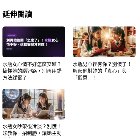
延伸閱讀
水瓶女心情不好怎麼安慰？
水瓶男心裡有你？別傻了！
搞懂她的腦迴路，別再用錯
解密他對妳的「真心」與
方法踩雷了
「假意」！
水瓶女吵架後冷淡？別慌！
姊教你一招制勝，讓她主動