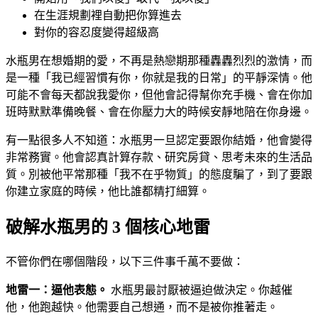
在生涯規劃裡自動把你算進去
對你的容忍度變得超級高
水瓶男在想婚期的愛，不再是熱戀期那種轟轟烈烈的激情，而
是一種「我已經習慣有你，你就是我的日常」的平靜深情。他
可能不會每天都說我愛你，但他會記得幫你充手機、會在你加
班時默默準備晚餐、會在你壓力大的時候安靜地陪在你身邊。
有一點很多人不知道：水瓶男一旦認定要跟你結婚，他會變得
非常務實。他會認真計算存款、研究房貸、思考未來的生活品
質。別被他平常那種「我不在乎物質」的態度騙了，到了要跟
你建立家庭的時候，他比誰都精打細算。
破解水瓶男的 3 個核心地雷
不管你們在哪個階段，以下三件事千萬不要做：
地雷一：逼他表態。
水瓶男最討厭被逼迫做決定。你越催
他，他跑越快。他需要自己想通，而不是被你推著走。