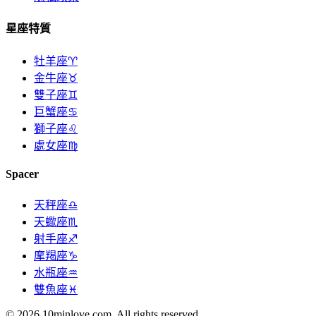
星座特質
牡羊座♈
金牛座♉
雙子座♊
巨蟹座♋
獅子座♌
處女座♍
Spacer
天秤座♎
天蠍座♏
射手座♐
摩羯座♑
水瓶座♒
雙魚座♓
© 2026 10minlove.com. All rights reserved.