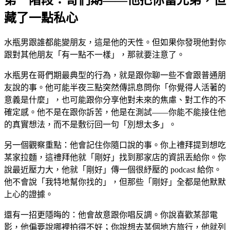
藏了一點私心
水瓶男跟誰都能變朋友，這是他的天性。但如果你發現他對你
跟對其他朋友「有一點不一樣」，那就要注意了。
水瓶男在哥們期最典型的行為，就是跟你聊一些不會跟普通朋
友說的事。他可能半夜三點突然傳訊息問你「你覺得人活著的
意義是什麼」，也可能跟你分享他對未來的焦慮、對工作的不
確定感。他不是在跟你訴苦，他是在測試——你能不能接住他
的真實想法，而不是敷衍回一句「別想太多」。
另一個觀察重點：他會記住你隨口說的事。你上禮拜提到想吃
某家拉麵，這禮拜他就「剛好」找到那家店的資訊丟給你。你
說最近壓力大，他就「剛好」傳一個很紓壓的 podcast 給你。
他不會說「我特地幫你找的」，但那些「剛好」全都是他默默
上心的證據。
還有一招更隱晦的：他會故意跟你唱反調。你說喜歡某部電
影，他偏要說哪裡拍得不好；你說想去某個地方旅行，他就列