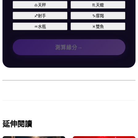
♎
天秤
♏
天蠍
♐
射手
♑
摩羯
♒
水瓶
♓
雙魚
→
測算緣分
延伸閱讀