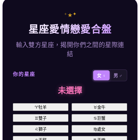
✦
✦
★
星座愛情戀愛合盤
輸入雙方星座，揭開你們之間的星際連
結
你的星座
女 ♀
男 ♂
未選擇
♈
牡羊
♉
金牛
♊
雙子
♋
巨蟹
♌
獅子
♍
處女