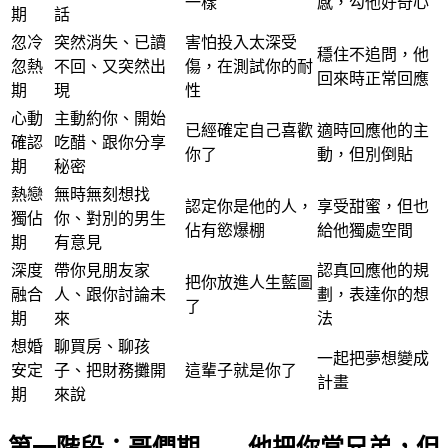
一樣
感，勾他好奇心
期
話
忽冷
突然消失、已讀
害怕投入太深受
穩住不追問，他
忽熱
不回、又突然出
傷，在測試你的耐
回來時正常回應
期
現
性
心動
主動約你、開始
已經確定自己喜歡
適時回應他的主
確認
吃醋、跟你分享
你了
動，但別倒貼
期
秘密
熱戀
無時無刻想找
認定你是他的人，
享受甜蜜，但也
獨佔
你、對別的男生
佔有慾爆棚
給他獨處空間
期
有意見
深度
帶你見朋友家
認真回應他的規
把你放進人生藍圖
融合
人、跟你討論未
劃，表達你的想
了
期
來
法
想婚
聊買房、聊孩
一起把夢想變成
安定
子、把財務攤開
這輩子就是你了
計畫
期
來說
第一階段：哥們期——他把你當兄弟，但