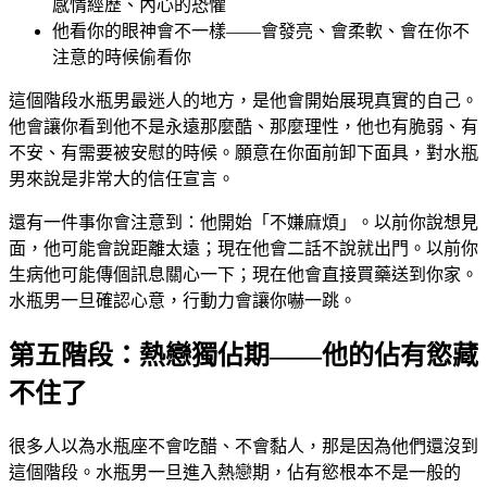
感情經歷、內心的恐懼
他看你的眼神會不一樣——會發亮、會柔軟、會在你不
注意的時候偷看你
這個階段水瓶男最迷人的地方，是他會開始展現真實的自己。
他會讓你看到他不是永遠那麼酷、那麼理性，他也有脆弱、有
不安、有需要被安慰的時候。願意在你面前卸下面具，對水瓶
男來說是非常大的信任宣言。
還有一件事你會注意到：他開始「不嫌麻煩」。以前你說想見
面，他可能會說距離太遠；現在他會二話不說就出門。以前你
生病他可能傳個訊息關心一下；現在他會直接買藥送到你家。
水瓶男一旦確認心意，行動力會讓你嚇一跳。
第五階段：熱戀獨佔期——他的佔有慾藏
不住了
很多人以為水瓶座不會吃醋、不會黏人，那是因為他們還沒到
這個階段。水瓶男一旦進入熱戀期，佔有慾根本不是一般的