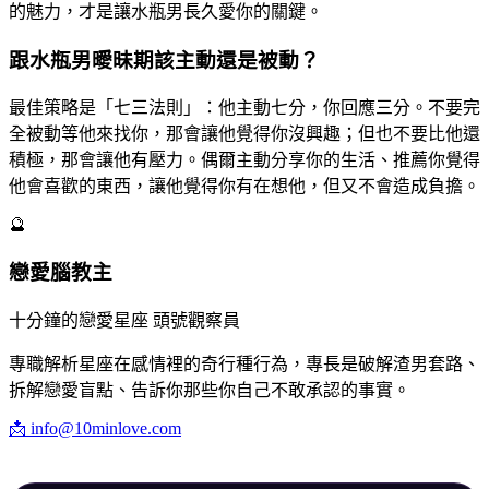
的魅力，才是讓水瓶男長久愛你的關鍵。
跟水瓶男曖昧期該主動還是被動？
最佳策略是「七三法則」：他主動七分，你回應三分。不要完
全被動等他來找你，那會讓他覺得你沒興趣；但也不要比他還
積極，那會讓他有壓力。偶爾主動分享你的生活、推薦你覺得
他會喜歡的東西，讓他覺得你有在想他，但又不會造成負擔。
🔮
戀愛腦教主
十分鐘的戀愛星座 頭號觀察員
專職解析星座在感情裡的奇行種行為，專長是破解渣男套路、
拆解戀愛盲點、告訴你那些你自己不敢承認的事實。
📩
info@10minlove.com