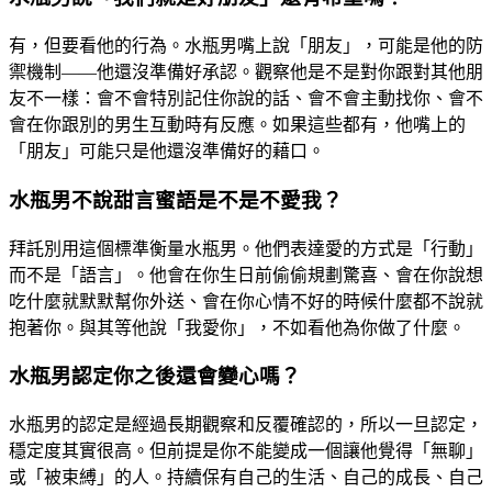
有，但要看他的行為。水瓶男嘴上說「朋友」，可能是他的防
禦機制——他還沒準備好承認。觀察他是不是對你跟對其他朋
友不一樣：會不會特別記住你說的話、會不會主動找你、會不
會在你跟別的男生互動時有反應。如果這些都有，他嘴上的
「朋友」可能只是他還沒準備好的藉口。
水瓶男不說甜言蜜語是不是不愛我？
拜託別用這個標準衡量水瓶男。他們表達愛的方式是「行動」
而不是「語言」。他會在你生日前偷偷規劃驚喜、會在你說想
吃什麼就默默幫你外送、會在你心情不好的時候什麼都不說就
抱著你。與其等他說「我愛你」，不如看他為你做了什麼。
水瓶男認定你之後還會變心嗎？
水瓶男的認定是經過長期觀察和反覆確認的，所以一旦認定，
穩定度其實很高。但前提是你不能變成一個讓他覺得「無聊」
或「被束縛」的人。持續保有自己的生活、自己的成長、自己