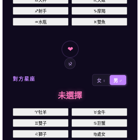
♎
天秤
♏
天蠍
♐
射手
♑
摩羯
♒
水瓶
♓
雙魚
❤
對方星座
女 ♀
男 ♂
未選擇
♈
牡羊
♉
金牛
♊
雙子
♋
巨蟹
♌
獅子
♍
處女