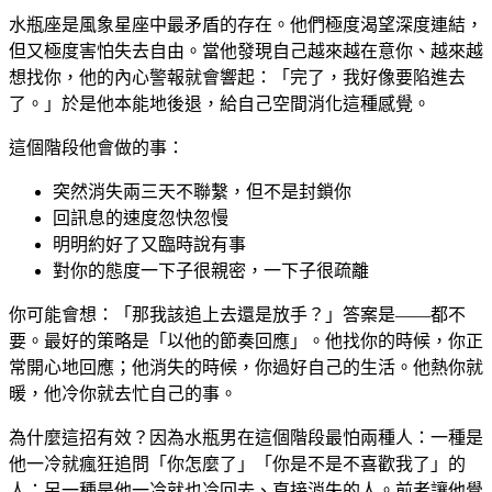
水瓶座是風象星座中最矛盾的存在。他們極度渴望深度連結，
但又極度害怕失去自由。當他發現自己越來越在意你、越來越
想找你，他的內心警報就會響起：「完了，我好像要陷進去
了。」於是他本能地後退，給自己空間消化這種感覺。
這個階段他會做的事：
突然消失兩三天不聯繫，但不是封鎖你
回訊息的速度忽快忽慢
明明約好了又臨時說有事
對你的態度一下子很親密，一下子很疏離
你可能會想：「那我該追上去還是放手？」答案是——都不
要。最好的策略是「以他的節奏回應」。他找你的時候，你正
常開心地回應；他消失的時候，你過好自己的生活。他熱你就
暖，他冷你就去忙自己的事。
為什麼這招有效？因為水瓶男在這個階段最怕兩種人：一種是
他一冷就瘋狂追問「你怎麼了」「你是不是不喜歡我了」的
人；另一種是他一冷就也冷回去、直接消失的人。前者讓他覺