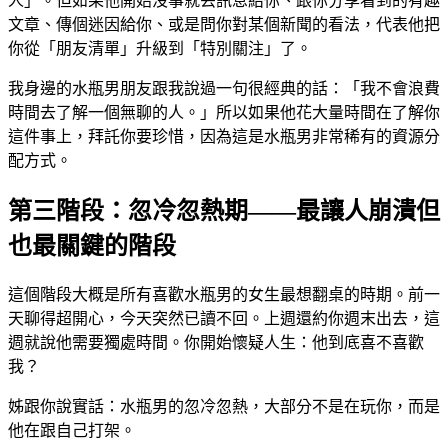
人」。但如果他開始沒事就丟訊息給你、跟你分享看到的有趣
文章、傳個迷因給你、或是問你對某個新聞的看法，代表他把
你從「朋友清單」升級到「特別關注」了。
我身邊的水瓶男朋友跟我說過一句很經典的話：「我不會浪費
時間去了解一個無聊的人。」所以如果他花大量時間在了解你
這件事上，拜託你要珍惜，因為這是水瓶男非常稀有的資源分
配方式。
第三階段：忽冷忽熱期——最讓人崩潰但
也最關鍵的階段
這個階段大概是所有喜歡水瓶男的女生最想翻桌的時期。前一
天聊得超開心，今天突然已讀不回。上週還約你週末出去，這
週就說他需要獨處時間。你開始懷疑人生：他到底喜不喜歡
我？
姊跟你說實話：水瓶男的忽冷忽熱，大部分不是在玩你，而是
他在跟自己打架。