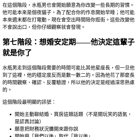
在這個階段，水瓶男也會開始願意為你改變一些長期的習慣。
他可能本來是個夜貓子，為了配合你的作息開始早睡；他可能
本來週末都在打電動，現在會空出時間陪你逛街。這些改變他
不會說出口，但你仔細觀察就會發現。
第七階段：想婚安定期——他決定這輩子
就是你了
水瓶男走到這個階段需要的時間可能比其他星座長，但一旦他
到了這裡，他的穩定度反而是數一數二的。因為他花了那麼長
的時間觀察、確認、反覆驗證，所以他的決定是經過深思熟慮
的。
這個階段最明顯的訊號：
開始主動聊結婚、買房這類話題（不是開玩笑的語氣，
是認真討論）
願意把財務狀況攤開來跟你說
開始用「我們以後」取代「我以後」