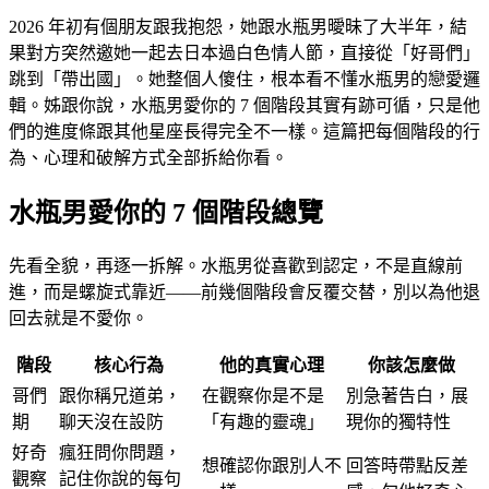
2026 年初有個朋友跟我抱怨，她跟水瓶男曖昧了大半年，結
果對方突然邀她一起去日本過白色情人節，直接從「好哥們」
跳到「帶出國」。她整個人傻住，根本看不懂水瓶男的戀愛邏
輯。姊跟你說，水瓶男愛你的 7 個階段其實有跡可循，只是他
們的進度條跟其他星座長得完全不一樣。這篇把每個階段的行
為、心理和破解方式全部拆給你看。
水瓶男愛你的 7 個階段總覽
先看全貌，再逐一拆解。水瓶男從喜歡到認定，不是直線前
進，而是螺旋式靠近——前幾個階段會反覆交替，別以為他退
回去就是不愛你。
階段
核心行為
他的真實心理
你該怎麼做
哥們
跟你稱兄道弟，
在觀察你是不是
別急著告白，展
期
聊天沒在設防
「有趣的靈魂」
現你的獨特性
好奇
瘋狂問你問題，
想確認你跟別人不
回答時帶點反差
觀察
記住你說的每句