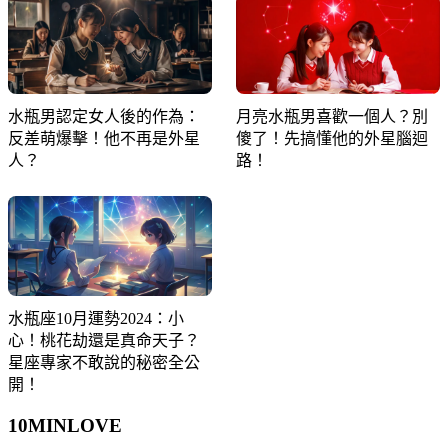
水瓶男認定女人後的作為：
月亮水瓶男喜歡一個人？別
反差萌爆擊！他不再是外星
傻了！先搞懂他的外星腦迴
人？
路！
水瓶座10月運勢2024：小
心！桃花劫還是真命天子？
星座專家不敢說的秘密全公
開！
10MIN
LOVE