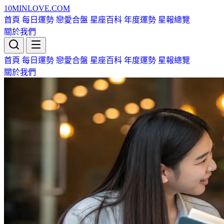
10MIN
LOVE
.COM
首頁
每日運勢
戀愛合盤
星座百科
年度運勢
星報總覽
關於我們
首頁
每日運勢
戀愛合盤
星座百科
年度運勢
星報總覽
關於我們