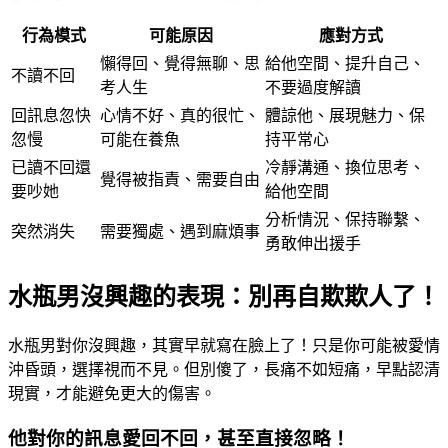
行為模式
可能原因
應對方式
懶得回、覺得無聊、思
給他空間、提升自己、
不讀不回
考人生
不要過度解讀
回訊息忽快
心情不好、真的很忙、
體諒他、展現魅力、保
忽慢
可能在養魚
持平常心
已讀不回還
冷靜溝通、換位思考、
覺得被指責、需要自由
要吵她
給他空間
分析情況、保持聯繫、
突然消失
需要獨處、遇到麻煩事
勇敢伸出援手
水瓶男沒興趣的表現：別再自欺欺人了！
水瓶男對你沒興趣，其實早就寫在臉上了！只是你可能被愛情
沖昏頭，選擇視而不見。但別傻了，長痛不如短痛，早點認清
現實，才能避免更大的傷害。
他對你的訊息愛回不回，甚至直接忽略！