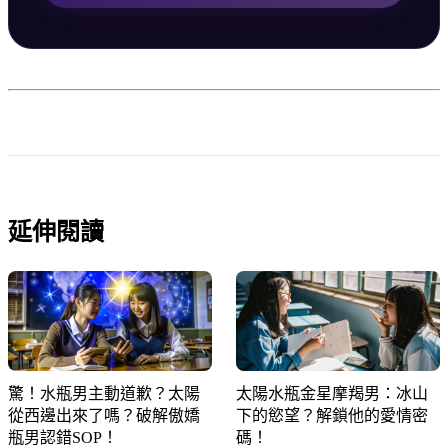
延伸閱讀
驚！水瓶男主動道歉？太陽
太陽水瓶金星摩羯男：冰山
從西邊出來了嗎？破解傲嬌
下的慾望？解鎖他的愛情密
瓶男認錯SOP！
碼！