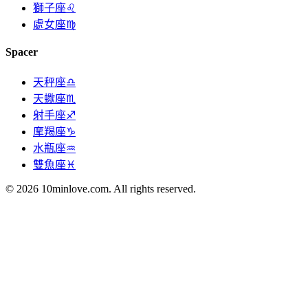
獅子座♌
處女座♍
Spacer
天秤座♎
天蠍座♏
射手座♐
摩羯座♑
水瓶座♒
雙魚座♓
© 2026 10minlove.com. All rights reserved.