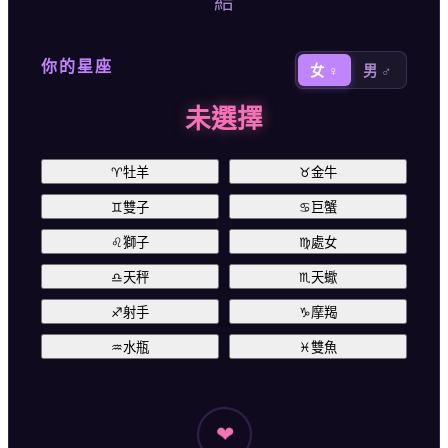
結
你的星座
女 ♀
男 ♂
未選擇
♈
牡羊
♉
金牛
♊
雙子
♋
巨蟹
♌
獅子
♍
處女
♎
天秤
♏
天蠍
♐
射手
♑
摩羯
♒
水瓶
♓
雙魚
❤