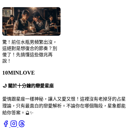
驚！前任水瓶男頻繁出沒，
這絕對是想復合的節奏？別
傻了！先搞懂這些徵兆再
說！
10MIN
LOVE
🌙
關於十分鐘的戀愛星座
愛情跟星座一樣神秘，讓人又愛又恨！這裡沒有老掉牙的占星
理論，只有最直白的戀愛解析。不論你在哪個階段，星象都能
給你答案。🔮✨