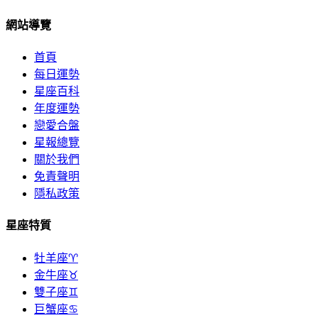
網站導覽
首頁
每日運勢
星座百科
年度運勢
戀愛合盤
星報總覽
關於我們
免責聲明
隱私政策
星座特質
牡羊座♈
金牛座♉
雙子座♊
巨蟹座♋