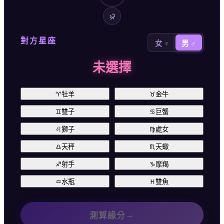
對方星座
女 ♀
男 ♂
未選擇
♈
牡羊
♉
金牛
♊
雙子
♋
巨蟹
♌
獅子
♍
處女
♎
天秤
♏
天蠍
♐
射手
♑
摩羯
♒
水瓶
♓
雙魚
→
測算緣分