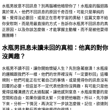
水瓶男故意不回訊息？別再腦補他暗戀你了！水瓶座的腦迴路
異於常人，他們不回訊息的原因千奇百怪，可能只是單純的
懶、覺得沒必要回、或是正在思考宇宙的奧秘！這篇文章不給
你安慰劑，而是用最直接的方式，告訴你水瓶男不回訊息的真
正原因，以及你該怎麼做，才能掌握主動權，而不是被他耍得
團團轉！
水瓶男訊息未讀未回的真相：他真的對你
沒興趣？
水瓶男不讀不回，讓你開始懷疑人生？先別急著崩潰！水瓶座
的邏輯跟我們不一樣，他們的世界裡沒有「一定要秒回」這種
規則。他們可能正在忙著自己的事情，或是覺得你的訊息沒有
回覆的必要。但這並不一定代表他對你沒興趣，有可能只是他
覺得這種溝通方式太過黏膩，讓他感到窒息。水瓶座需要的是
空間和自由，如果你逼得太緊，只會把他嚇跑。所以，先冷靜
下來，分析一下情況，再決定下一步該怎麼做。記住，欲速則
不達，太過主動反而會讓他覺得你很煩！