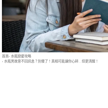
首頁
›
水瓶戀愛攻略
›
水瓶男故意不回訊息？別傻了！真相可能讓你心碎…但更清醒！