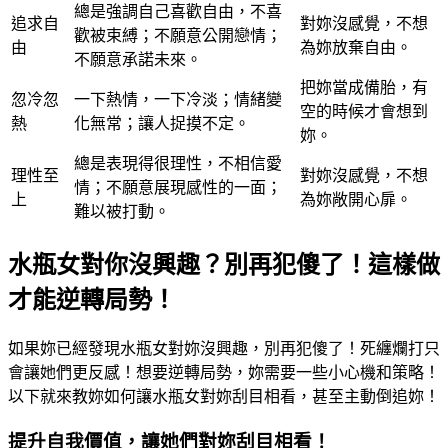
總是強調自己喜歡自由，不喜
追求自
對妳沒感覺，不想
歡被束縛；不願意公開戀情；
由
為妳放棄自由。
不願意承諾未來。
把妳當成備胎，有
忽冷忽
一下熱情，一下冷淡；情緒變
空的時候才會想到
熱
化無常；讓人捉摸不定。
妳。
總是表現得很理性，不相信愛
理性至
對妳沒感覺，不想
情；不願意展現感性的一面；
上
為妳敞開心扉。
難以被打動。
水瓶女對你沒興趣？別再犯傻了！這樣做
才能逆轉局勢！
如果妳已經發現水瓶女對妳沒興趣，別再犯傻了！死纏爛打只
會讓她們更反感！想要逆轉局勢，妳需要一些小心機和策略！
以下就來教妳如何讓水瓶女對妳刮目相看，甚至主動倒追妳！
提升自我價值，讓她們對妳刮目相看！