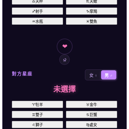
♎
天秤
♏
天蠍
♐
射手
♑
摩羯
♒
水瓶
♓
雙魚
❤
對方星座
女 ♀
男 ♂
未選擇
♈
牡羊
♉
金牛
♊
雙子
♋
巨蟹
♌
獅子
♍
處女