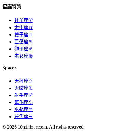
星座特質
牡羊座♈
金牛座♉
雙子座♊
巨蟹座♋
獅子座♌
處女座♍
Spacer
天秤座♎
天蠍座♏
射手座♐
摩羯座♑
水瓶座♒
雙魚座♓
© 2026 10minlove.com. All rights reserved.