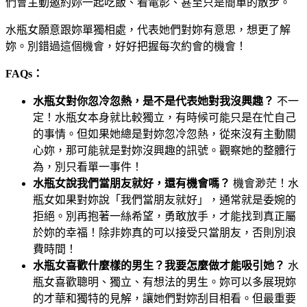
們會主動邀約妳一起吃飯、看電影、甚至只是簡單的散步。
水瓶女願意跟妳單獨相處，代表她們對妳有意思，想更了解
妳。別錯過這個機會，好好把握每次約會的機會！
FAQs：
水瓶女對你忽冷忽熱，是不是代表她對我沒興趣？
不一
定！水瓶女本身就比較獨立，有時候可能只是在忙自己
的事情。但如果她總是對妳忽冷忽熱，從來沒有主動關
心妳，那可能就是對妳沒興趣的訊號。觀察她的整體行
為，別只看單一事件！
水瓶女說我們當朋友就好，還有機會嗎？
機會渺茫！水
瓶女如果對妳說「我們當朋友就好」，通常就是委婉的
拒絕。別再抱著一絲希望，勇敢放手，才能找到真正屬
於妳的幸福！除非妳真的可以接受只當朋友，否則別浪
費時間！
水瓶女喜歡什麼樣的男生？我要怎麼做才能吸引她？
水
瓶女喜歡聰明、獨立、有想法的男生。妳可以多展現妳
的才華和獨特的見解，讓她們對妳刮目相看。但最重要