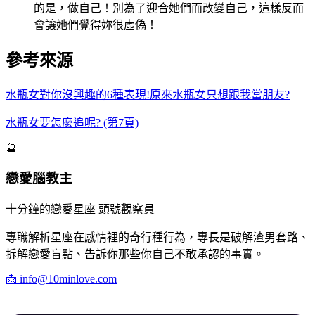
的是，做自己！別為了迎合她們而改變自己，這樣反而
會讓她們覺得妳很虛偽！
參考來源
水瓶女對你沒興趣的6種表現!原來水瓶女只想跟我當朋友?
水瓶女要怎麼追呢? (第7頁)
🔮
戀愛腦教主
十分鐘的戀愛星座 頭號觀察員
專職解析星座在感情裡的奇行種行為，專長是破解渣男套路、
拆解戀愛盲點、告訴你那些你自己不敢承認的事實。
📩
info@10minlove.com