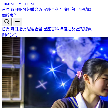
10MIN
LOVE
.COM
首頁
每日運勢
戀愛合盤
星座百科
年度運勢
星報總覽
關於我們
首頁
每日運勢
戀愛合盤
星座百科
年度運勢
星報總覽
關於我們