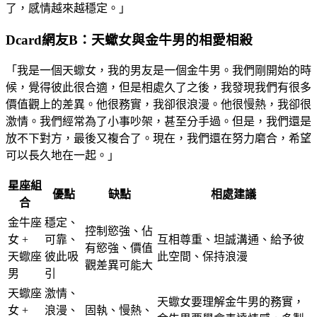
了，感情越來越穩定。」
Dcard網友B：天蠍女與金牛男的相愛相殺
「我是一個天蠍女，我的男友是一個金牛男。我們剛開始的時
候，覺得彼此很合適，但是相處久了之後，我發現我們有很多
價值觀上的差異。他很務實，我卻很浪漫。他很慢熱，我卻很
激情。我們經常為了小事吵架，甚至分手過。但是，我們還是
放不下對方，最後又複合了。現在，我們還在努力磨合，希望
可以長久地在一起。」
星座組
優點
缺點
相處建議
合
金牛座
穩定、
控制慾強、佔
女 +
可靠、
互相尊重、坦誠溝通、給予彼
有慾強、價值
天蠍座
彼此吸
此空間、保持浪漫
觀差異可能大
男
引
天蠍座
激情、
天蠍女要理解金牛男的務實，
女 +
浪漫、
固執、慢熱、