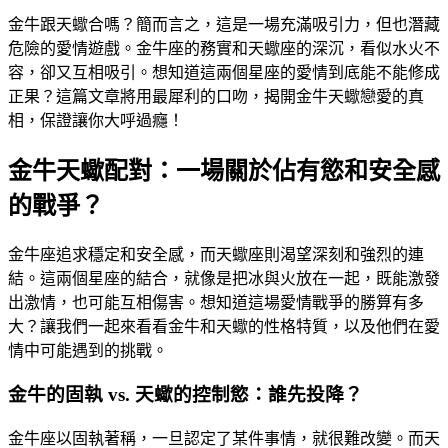
金牛跟天蠍合嗎？簡而言之，這是一場充滿吸引力，但也潛藏
危險的愛情遊戲。金牛座的務實和天蠍座的深沉，看似水火不
容，卻又互相吸引。想知道這兩個星座的愛情到底能不能修成
正果？這篇文章將用最犀利的口吻，揭開金牛天蠍戀愛的真
相，保證讓你大呼過癮！
金牛天蠍配對：一場關於佔有慾和安全感
的戰爭？
金牛座追求穩定和安全感，而天蠍座則渴望深刻和強烈的連
結。這兩個星座的結合，就像是把冰與火放在一起，既能激發
出激情，也可能互相傷害。想知道這場愛情戰爭的勝算有多
大？讓我們一起來看看金牛和天蠍的性格特質，以及他們在愛
情中可能遇到的挑戰。
金牛的固執 vs. 天蠍的控制慾：誰先投降？
金牛座以固執著稱，一旦認定了某件事情，就很難改變。而天