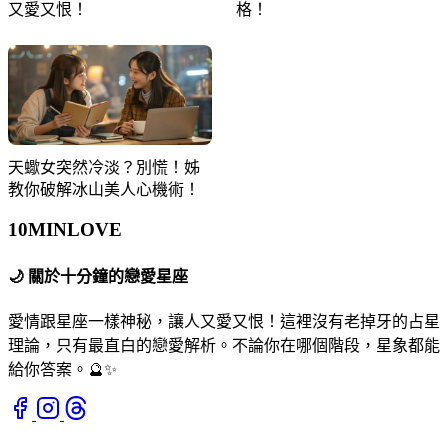
又愛又恨！
格！
天蠍女突然冷淡？別慌！姊
教你破解冰山美人心機術！
10MIN
LOVE
🌙
關於十分鐘的戀愛星座
愛情跟星座一樣神秘，讓人又愛又恨！這裡沒有老掉牙的占星
理論，只有最直白的戀愛解析。不論你在哪個階段，星象都能
給你答案。🔮✨