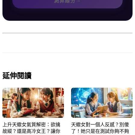
→
測算緣分
延伸閱讀
上升天蠍女氣質解密：欲擒
天蠍女對一個人反感？別傻
故縱？還是高冷女王？讓你
了！她只是在測試你夠不夠