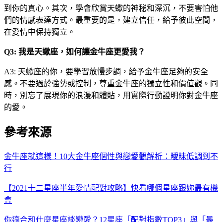
到你的真心。其次，學會欣賞天蠍的神秘和深沉，不要害怕他
們的情感表達方式。最重要的是，建立信任，給予彼此空間，
在愛情中保持獨立。
Q3: 我是天蠍座，如何讓金牛座更愛我？
A3: 天蠍座的你，要學習放慢步調，給予金牛座足夠的安全
感。不要過於強勢或控制，尊重金牛座的獨立性和價值觀。同
時，別忘了展現你的浪漫和體貼，用實際行動證明你對金牛座
的愛。
參考來源
金牛座就這樣！10大金牛座個性與戀愛觀解析：曖昧低調到不
行
【2021十二星座半年愛情配對攻略】快看哪個星座跟妳最有機
會
你適合和什麼星座談戀愛？12星座「配對指數TOP3」與「最