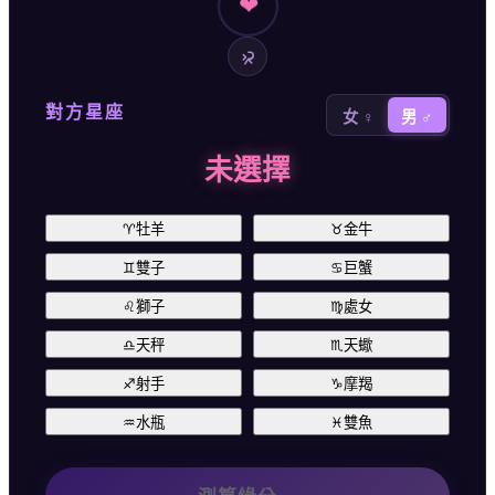
❤
對方星座
女 ♀
男 ♂
未選擇
♈
牡羊
♉
金牛
♊
雙子
♋
巨蟹
♌
獅子
♍
處女
♎
天秤
♏
天蠍
♐
射手
♑
摩羯
♒
水瓶
♓
雙魚