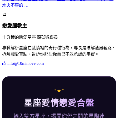
水火不容的 …
🔮
戀愛腦教主
十分鐘的戀愛星座 頭號觀察員
專職解析星座在感情裡的奇行種行為，專長是破解渣男套路、
拆解戀愛盲點、告訴你那些你自己不敢承認的事實。
📩
info@10minlove.com
✦
✦
★
星座愛情戀愛合盤
輸入雙方星座，揭開你們之間的星際連