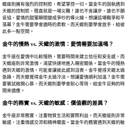
蠍座則擁有強烈的控制慾，希望掌控一切。當金牛的固執遇到
天蠍的控制慾，簡直就是一場災難！誰也不肯讓步，誰也不願
妥協，愛情的甜蜜瞬間變成爭吵的導火線。想讓這場戰爭和平
落幕？金牛需要學會適時的柔軟，而天蠍則要學會放手，給彼
此多一點空間。
金牛的慢熱 vs. 天蠍的激情：愛情需要加溫嗎？
金牛座在愛情中比較慢熱，需要時間來建立信任和安全感。而
天蠍座則非常激情，渴望快速地進入親密關係。當金牛的慢熱
遇到天蠍的激情，可能會讓彼此感到沮喪。金牛覺得天蠍太過
急躁，而天蠍覺得金牛太過冷淡。想讓愛情順利加溫？金牛需
要嘗試敞開心扉，而天蠍則要學會耐心等待，給金牛足夠的時
間來適應。
金牛的務實 vs. 天蠍的敏感：價值觀的差異？
金牛座非常務實，注重物質生活和實際利益。而天蠍座則非常
敏感，注重情感交流和精神層面。當金牛的務實遇到天蠍的敏