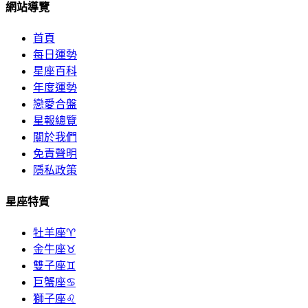
網站導覽
首頁
每日運勢
星座百科
年度運勢
戀愛合盤
星報總覽
關於我們
免責聲明
隱私政策
星座特質
牡羊座♈
金牛座♉
雙子座♊
巨蟹座♋
獅子座♌