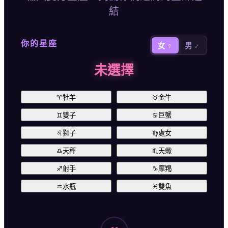
結
你的星座
女 ♀
男 ♂
未選擇
♈
牡羊
♉
金牛
♊
雙子
♋
巨蟹
♌
獅子
♍
處女
♎
天秤
♏
天蠍
♐
射手
♑
摩羯
♒
水瓶
♓
雙魚