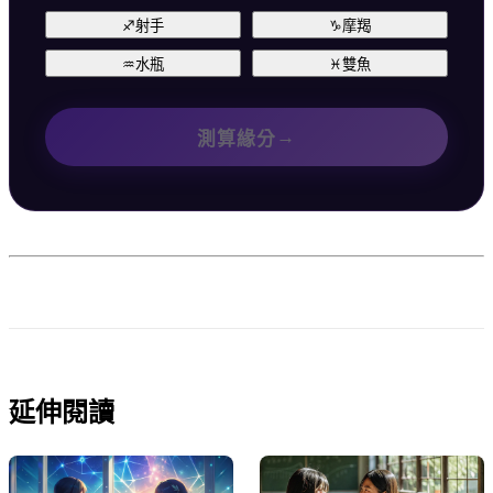
♐
射手
♑
摩羯
♒
水瓶
♓
雙魚
→
測算緣分
延伸閱讀