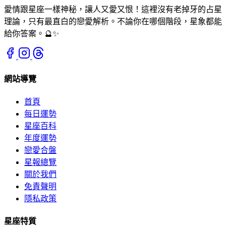
愛情跟星座一樣神秘，讓人又愛又恨！這裡沒有老掉牙的占星
理論，只有最直白的戀愛解析。不論你在哪個階段，星象都能
給你答案。🔮✨
網站導覽
首頁
每日運勢
星座百科
年度運勢
戀愛合盤
星報總覽
關於我們
免責聲明
隱私政策
星座特質