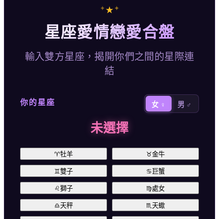
✦
✦
★
星座愛情戀愛合盤
輸入雙方星座，揭開你們之間的星際連
結
你的星座
女 ♀
男 ♂
未選擇
♈
牡羊
♉
金牛
♊
雙子
♋
巨蟹
♌
獅子
♍
處女
♎
天秤
♏
天蠍