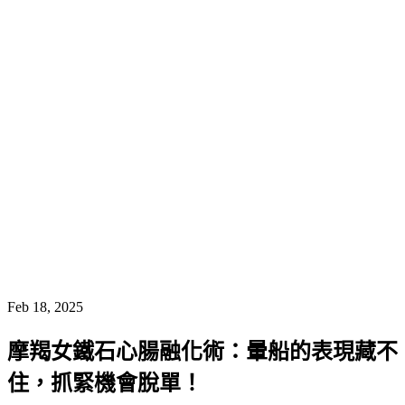
Feb 18, 2025
摩羯女鐵石心腸融化術：暈船的表現藏不
住，抓緊機會脫單！