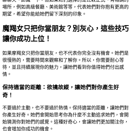
場所，例如高級餐廳、美術館等等，代表她們對你抱有更高的
期望，希望你能給她們留下深刻的印象。
魔羯女只把你當朋友？別灰心，這些技巧
讓你成功上位！
如果摩羯女只把你當朋友，也不代表你完全沒有機會。她們是
很慢熱的，需要時間來觀察和了解你。所以，你需要耐心等
待，並且持續展現你的魅力，讓她們看到你值得她們付出感
情。
保持適當的距離：欲擒故縱，讓她們對你產生好
奇！
不要過於主動，也不要過於熱情。保持適當的距離，讓她們對
你產生好奇。她們會開始思考你為什麼不主動追求她們，會開
始猜測你對她們的感覺。這種好奇心，會讓她們更加關注你，
也會增加你成功的機會。