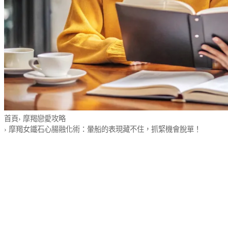
首頁
›
摩羯戀愛攻略
›
摩羯女鐵石心腸融化術：暈船的表現藏不住，抓緊機會脫單！