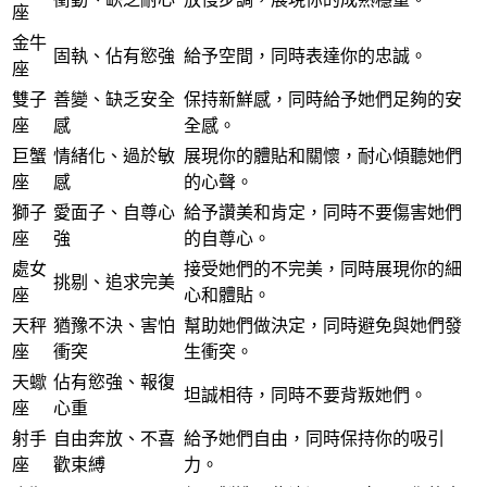
座
金牛
固執、佔有慾強
給予空間，同時表達你的忠誠。
座
雙子
善變、缺乏安全
保持新鮮感，同時給予她們足夠的安
座
感
全感。
巨蟹
情緒化、過於敏
展現你的體貼和關懷，耐心傾聽她們
座
感
的心聲。
獅子
愛面子、自尊心
給予讚美和肯定，同時不要傷害她們
座
強
的自尊心。
處女
接受她們的不完美，同時展現你的細
挑剔、追求完美
座
心和體貼。
天秤
猶豫不決、害怕
幫助她們做決定，同時避免與她們發
座
衝突
生衝突。
天蠍
佔有慾強、報復
坦誠相待，同時不要背叛她們。
座
心重
射手
自由奔放、不喜
給予她們自由，同時保持你的吸引
座
歡束縛
力。