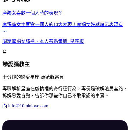
摩羯女喜歡一個人時的表現？
摩羯座女生喜歡一個人的10大表現！摩羯女好感暗示表現有
…
問題摩羯女請進，本人有點暈船- 星座板
🔮
戀愛腦教主
十分鐘的戀愛星座 頭號觀察員
專職解析星座在感情裡的奇行種行為，專長是破解渣男套路、
拆解戀愛盲點、告訴你那些你自己不敢承認的事實。
📩
info@10minlove.com