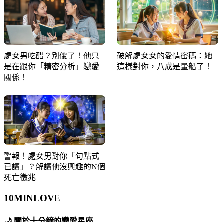
處女男吃醋？別傻了！他只
破解處女女的愛情密碼：她
是在跟你「精密分析」戀愛
這樣對你，八成是暈船了！
關係！
警報！處女男對你「句點式
已讀」？解讀他沒興趣的N個
死亡徵兆
10MIN
LOVE
🌙
關於十分鐘的戀愛星座