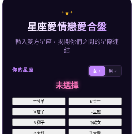
✦
✦
★
星座愛情戀愛合盤
輸入雙方星座，揭開你們之間的星際連
結
你的星座
女 ♀
男 ♂
未選擇
♈
牡羊
♉
金牛
♊
雙子
♋
巨蟹
♌
獅子
♍
處女
♎
天秤
♏
天蠍