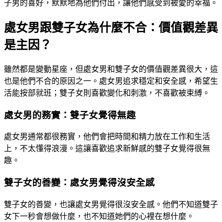
子男的喜好，默默地為他們付出，讓他們感受到被愛的幸福。
處女男跟雙子女為什麼不合：價值觀差異
是主因？
雖然都是變動星座，但處女男和雙子女的價值觀差異很大，這
也是他們不合的原因之一。處女男追求穩定和安全感，希望生
活能按部就班；雙子女則喜歡變化和刺激，不喜歡被束縛。
處女男的務實：雙子女覺得無趣
處女男通常都很務實，他們會把時間和精力放在工作和生活
上，不太懂得浪漫。這讓喜歡追求新鮮感的雙子女覺得很無
趣。
雙子女的善變：處女男覺得沒安全感
雙子女的善變，也讓處女男覺得很沒安全感。他們不知道雙子
女下一秒會想做什麼，也不知道她們的心裡在想什麼。