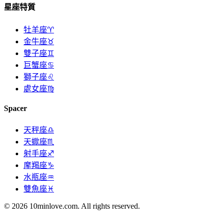
星座特質
牡羊座♈
金牛座♉
雙子座♊
巨蟹座♋
獅子座♌
處女座♍
Spacer
天秤座♎
天蠍座♏
射手座♐
摩羯座♑
水瓶座♒
雙魚座♓
© 2026 10minlove.com. All rights reserved.