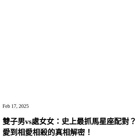
Feb 17, 2025
雙子男vs處女女：史上最抓馬星座配對？
愛到相愛相殺的真相解密！