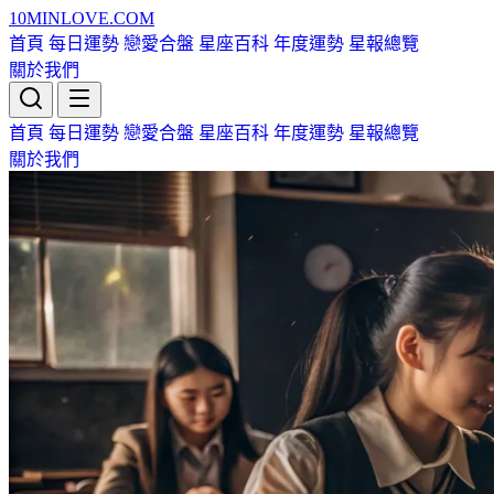
10MIN
LOVE
.COM
首頁
每日運勢
戀愛合盤
星座百科
年度運勢
星報總覽
關於我們
首頁
每日運勢
戀愛合盤
星座百科
年度運勢
星報總覽
關於我們