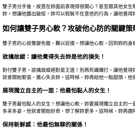
雙子男分手後，故意在妳面前表現得很開心？甚至跟其他女生
妳。想讓他露出破綻，妳可以假裝不在意他的行為，讓他覺得
如何讓雙子男心軟？攻破他心防的關鍵策
雙子男的心就像變色龍，難以捉摸。想讓他心軟，回到妳的身
欲擒故縱：讓他覺得失去妳是他的損失！
對付雙子男，欲擒故縱絕對是王道！別再死纏爛打，讓他覺得
就會開始緊張，擔心失去妳。這時候，妳再給他一點甜頭，他
展現獨立自主的一面：他最怕黏人的女生！
雙子男最怕黏人的女生！想讓他心軟，妳要展現獨立自主的一
多采多姿，他就會開始好奇，想了解妳更多。這時候，妳再適
保持新鮮感：他最怕無聊的關係！