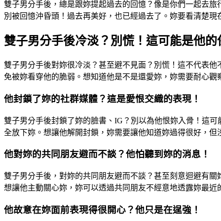
雙子男分手後，總是跟妳提起過去的回憶？像是你們一起去旅
別被回憶沖昏頭！過去再美好，也已經過去了。妳要看清楚現
雙子男分手後冷淡？別慌！這可能是他的
雙子男分手後對妳很冷淡？甚至避不見面？別慌！這不代表他
免被妳看穿他的脆弱。想知道他是不是還愛妳，妳需要耐心觀
他封鎖了妳的社群媒體？這是愛恨交織的表現！
雙子男分手後封鎖了妳的臉書、IG？別以為他恨妳入骨！這
全放下妳。想讓他解開封鎖，妳需要讓他知道妳過得很好，但
他對妳的共同朋友避而不談？他怕聽到妳的消息！
雙子男分手後，對妳的共同朋友避而不談？甚至刻意迴避有關
想讓他主動關心妳，妳可以透過共同朋友不經意地透露妳最近
他故意在妳面前表現得很開心？他只是在逞強！