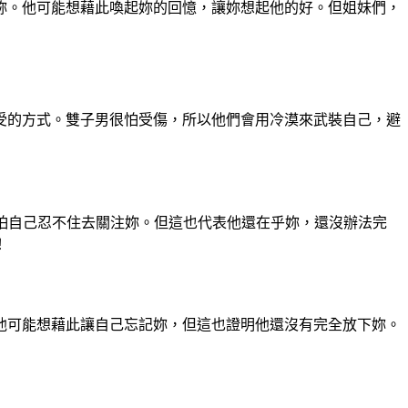
妳。他可能想藉此喚起妳的回憶，讓妳想起他的好。但姐妹們，
受的方式。雙子男很怕受傷，所以他們會用冷漠來武裝自己，避
怕自己忍不住去關注妳。但這也代表他還在乎妳，還沒辦法完
！
他可能想藉此讓自己忘記妳，但這也證明他還沒有完全放下妳。