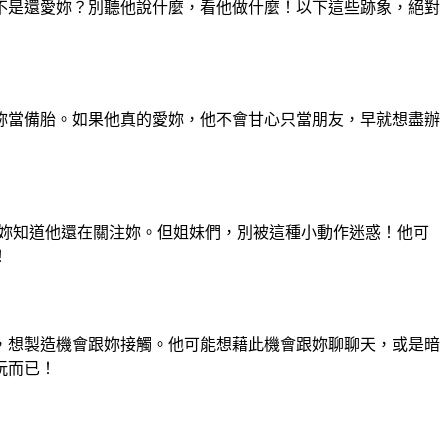
不是還愛妳？別聽他說什麼，看他做什麼！以下這些跡象，絕對
妳當備胎。如果他真的愛妳，他不會甘心只當朋友，早就想盡辦
讓妳知道他還在關注妳。但姐妹們，別被這種小動作迷惑！他可
！
，想製造機會跟妳接觸。他可能想藉此機會跟妳聊聊天，或是暗
玩而已！