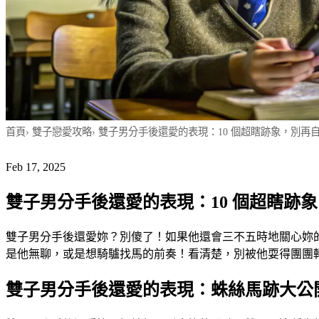
首頁
›
雙子戀愛攻略
›
雙子男分手後還愛的表現：10 個超瞎跡象，別再
Feb 17, 2025
雙子男分手後還愛的表現：10 個超瞎跡
雙子男分手後還愛妳？別傻了！如果他還會三不五時地關心妳
是他無聊，或是想騎驢找馬的前奏！看清楚，別被他耍得團團
雙子男分手後還愛的表現：蛛絲馬跡大公