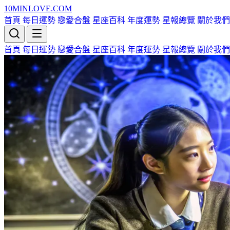
10MIN
LOVE
.COM
首頁
每日運勢
戀愛合盤
星座百科
年度運勢
星報總覽
關於我們
首頁
每日運勢
戀愛合盤
星座百科
年度運勢
星報總覽
關於我們