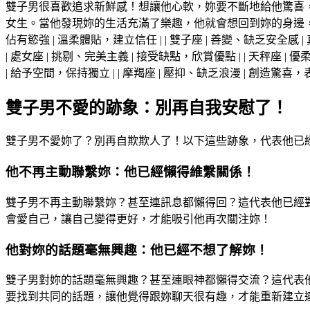
雙子男很喜歡追求新鮮感！想讓他心軟，妳要不斷地給他驚喜
女生。當他發現妳的生活充滿了樂趣，他就會想回到妳的身邊，一起分享這些美好！ 
佔有慾強 | 溫柔體貼，建立信任 | | 雙子座 | 善變、缺乏安全感 |
| 處女座 | 挑剔、完美主義 | 接受缺點，欣賞優點 | | 天秤座 |
| 給予空間，保持獨立 | | 摩羯座 | 壓抑、缺乏浪漫 | 創造驚喜，表
雙子男不愛的跡象：別再自我安慰了！
雙子男不愛妳了？別再自欺欺人了！以下這些跡象，代表他已
他不再主動聯繫妳：他已經懶得維繫關係！
雙子男不再主動聯繫妳？甚至連訊息都懶得回？這代表他已經
會愛自己，讓自己變得更好，才能吸引他再次關注妳！
他對妳的話題毫無興趣：他已經不想了解妳！
雙子男對妳的話題毫無興趣？甚至連眼神都懶得交流？這代表
要找到共同的話題，讓他覺得跟妳聊天很有趣，才能重新建立