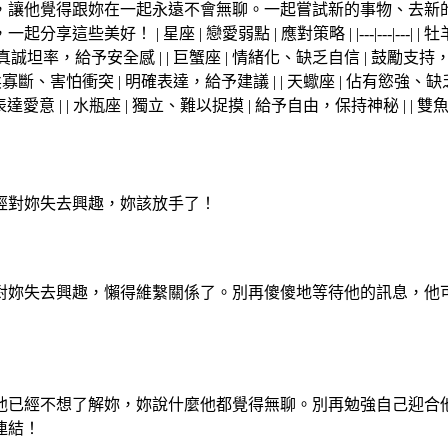
，讓他覺得跟妳在一起永遠不會無聊。一起嘗試新的事物、去新
| 星座 | 戀愛弱點 | 應對策略 | |---|---|---| | 牡
 真誠坦率，給予安全感 | | 巨蟹座 | 情緒化、缺乏自信 | 鼓勵支持，
 優柔寡斷、害怕衝突 | 明確表達，給予建議 | | 天蠍座 | 佔有慾強、
達愛意 | | 水瓶座 | 獨立、難以捉摸 | 給予自由，保持神秘 | | 
經對妳失去興趣，妳該放手了！
對妳失去興趣，懶得維繫關係了。別再傻傻地等待他的訊息，他
他已經不想了解妳，妳說什麼他都覺得無聊。別再勉強自己迎合
連結！