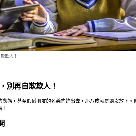
自欺欺人！
象，別再自欺欺人！
的動態，甚至假借朋友的名義約妳出去，那八成就是還沒放下。
轉！
開