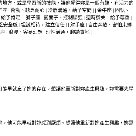
的地方、或是學習新的技能，讓他覺得妳是一個有趣、有活力的
羊座 | 衝動、缺乏耐心 | 冷靜溝通，給予空間 | | 金牛座 | 固執、
給予肯定 | | 獅子座 | 愛面子、控制慾強 | 適時讚美，給予尊重 |
缺乏安全感 | 坦誠相待，建立信任 | | 射手座 | 自由奔放、害怕束縛
雙魚座 | 浪漫、容易幻想 | 理性溝通，腳踏實地 |
可能早就忘了妳的存在。想讓他重新對妳產生興趣，妳需要先學
他，他可能早就對妳感到厭煩。想讓他重新對妳產生興趣，妳需