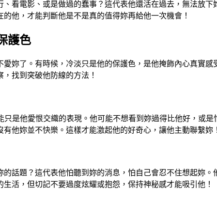
行、看電影、或是做過的蠢事？這代表他還活在過去，無法放下
在的他，才能判斷他是不是真的值得妳再給他一次機會！
保護色
不愛妳了。有時候，冷淡只是他的保護色，是他掩飾內心真實感
察，找到突破他防線的方法！
可能只是他愛恨交織的表現。他可能不想看到妳過得比他好，或是
沒有他妳並不快樂。這樣才能激起他的好奇心，讓他主動聯繫妳
妳的話題？這代表他怕聽到妳的消息，怕自己會忍不住想起妳。
的生活，但切記不要過度炫耀或抱怨，保持神秘感才能吸引他！