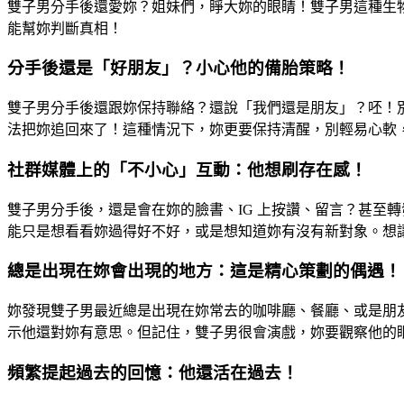
雙子男分手後還愛妳？姐妹們，睜大妳的眼睛！雙子男這種生
能幫妳判斷真相！
分手後還是「好朋友」？小心他的備胎策略！
雙子男分手後還跟妳保持聯絡？還說「我們還是朋友」？呸！
法把妳追回來了！這種情況下，妳更要保持清醒，別輕易心軟
社群媒體上的「不小心」互動：他想刷存在感！
雙子男分手後，還是會在妳的臉書、IG 上按讚、留言？甚至
能只是想看看妳過得好不好，或是想知道妳有沒有新對象。想
總是出現在妳會出現的地方：這是精心策劃的偶遇！
妳發現雙子男最近總是出現在妳常去的咖啡廳、餐廳、或是朋
示他還對妳有意思。但記住，雙子男很會演戲，妳要觀察他的
頻繁提起過去的回憶：他還活在過去！