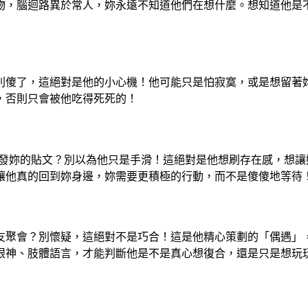
物，腦迴路異於常人，妳永遠不知道他們在想什麼。想知道他是
別傻了，這絕對是他的小心機！他可能只是怕寂寞，或是想留著
，否則只會被他吃得死死的！
轉發妳的貼文？別以為他只是手滑！這絕對是他想刷存在感，想
讓他真的回到妳身邊，妳需要更積極的行動，而不是傻傻地等待
友聚會？別懷疑，這絕對不是巧合！這是他精心策劃的「偶遇」
眼神、肢體語言，才能判斷他是不是真心想復合，還是只是想玩