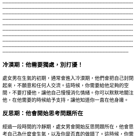
冷漠期：他需要獨處，別打擾！
處女男在生氣的初期，通常會進入冷漠期，他們會把自己封閉
起來，不願意和任何人交流。這時候，你需要給他足夠的空
間，不要打擾他，讓他自己慢慢消化情緒。你可以默默地關注
他，在他需要的時候給予支持，讓他知道你一直在他身邊。
反思期：他會開始思考問題所在
經過一段時間的冷靜期，處女男會開始反思問題所在，他會思
考自己為什麼會生氣，以及你是否真的做錯了。這時候，你需