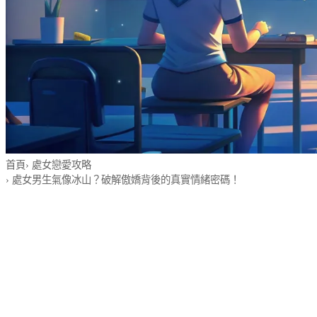
首頁
›
處女戀愛攻略
›
處女男生氣像冰山？破解傲嬌背後的真實情緒密碼！