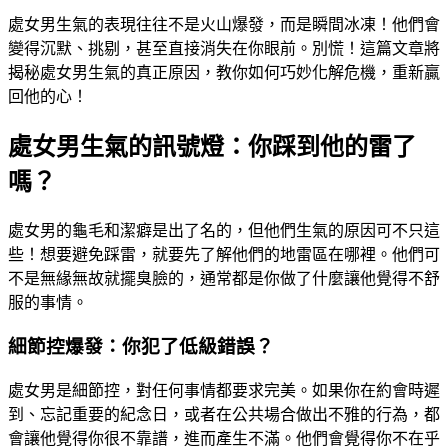
處女男生氣的表現往往不是火山爆發，而是瞬間冰凍！他們會
變得沉默、挑剔，甚至直接消失在你眼前。別慌！這篇文章將
揭秘處女男生氣的真正原因，教你如何巧妙化解危機，重新贏
回他的心！
處女男生氣的訊號燈：你踩到他的雷了
嗎？
處女男的龜毛和潔癖是出了名的，但他們生氣的原因可不只這
些！想要避免踩雷，就要先了解他們的地雷區在哪裡。他們可
不是無緣無故就擺臭臉的，通常都是你做了什麼讓他覺得不舒
服的事情。
細節控爆發：你犯了低級錯誤？
處女男是細節控，對任何事情都要求完美。如果你在約會時遲
到、忘記重要的紀念日，或者在公共場合做出不雅的行為，都
會讓他覺得你很不靠譜，進而產生不滿。他們會覺得你不在乎