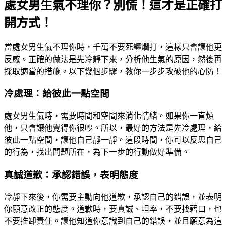
處女男生氣不理你？別慌！這才是正確打
開方式！
當處女男生氣不理你時，千萬不要死纏爛打，這樣只會讓他更
反感。正確的做法是先冷靜下來，分析他生氣的原因，然後再
採取適當的措施。以下幾個步驟，教你一步步攻破他的心防！
冷處理：給彼此一點空間
處女男生氣時，需要時間和空間來消化情緒。如果你一直煩
他，只會讓他覺得你很吵。所以，最好的方法是先冷處理，給
彼此一點空間，讓他自己靜一靜。這段時間，你可以反思自己
的行為，找出問題所在，為下一步的行動做好準備。
真誠道歉：承認錯誤，表明態度
冷靜下來後，你需要主動向他道歉，承認自己的錯誤，並表明
你願意改正的態度。道歉時，要真誠、坦率，不要找藉口，也
不要推卸責任。讓他知道你意識到自己的錯誤，並且願意為這