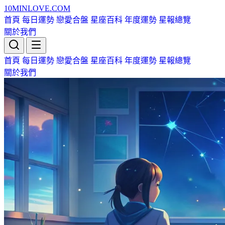
10MIN
LOVE
.COM
首頁
每日運勢
戀愛合盤
星座百科
年度運勢
星報總覽
關於我們
首頁
每日運勢
戀愛合盤
星座百科
年度運勢
星報總覽
關於我們