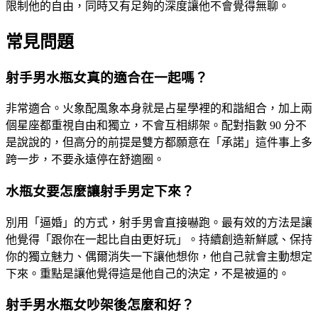
限制他的自由，同時又有足夠的深度讓他不會覺得無聊。
常見問題
射手男水瓶女真的適合在一起嗎？
非常適合。火象配風象本身就是占星學裡的和諧組合，加上兩
個星座都重視自由和獨立，不會互相綁架。配對指數 90 分不
是說說的，但高分的前提是雙方都願意在「承諾」這件事上多
跨一步，不要永遠停在舒適圈。
水瓶女要怎麼讓射手男定下來？
別用「逼婚」的方式，射手男會直接嚇跑。最有效的方法是讓
他覺得「跟你在一起比自由更好玩」。持續創造新鮮感、保持
你的獨立魅力、偶爾消失一下讓他想你，他自己就會主動想定
下來。重點是讓他覺得這是他自己的決定，不是被逼的。
射手男水瓶女吵架後怎麼和好？