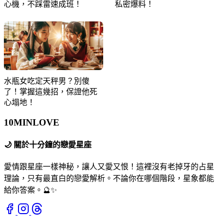
心機，不踩雷速成班！
私密爆料！
水瓶女吃定天秤男？別傻
了！掌握這幾招，保證他死
心塌地！
10MIN
LOVE
🌙
關於十分鐘的戀愛星座
愛情跟星座一樣神秘，讓人又愛又恨！這裡沒有老掉牙的占星
理論，只有最直白的戀愛解析。不論你在哪個階段，星象都能
給你答案。🔮✨