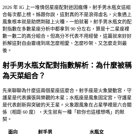
2026 年 IG 上一堆情侶星座配對迷因瘋傳，射手男水瓶女這組
合每次都上榜。姊跟你說，這對真的不是浪得虛名，火象遇上
風象根本就是助燃劑碰上火種，一拍就著。射手男水瓶女的配
對指數在多數星座分析中都拿到 90 分左右，算是十二星座裡
數一數二的高分組合。但高分不代表不用經營，這篇就來好好
拆解這對自由靈魂到底怎麼相愛、怎麼吵架、又怎麼走到最
後。
射手男水瓶女配對指數解析：為什麼被稱
為天菜組合？
先來聊聊為什麼這兩個星座這麼合。射手座是火象變動宮，守
護星是代表擴張與樂觀的木星；水瓶座是風象固定宮，守護星
是代表創新與突破的天王星。火象跟風象在占星學裡是六合關
係（相距 60 度），天生就有一種「欸你也這樣想嗎」的默
契。
面向
射手男
水瓶女