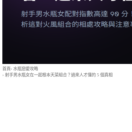
首頁
›
水瓶戀愛攻略
›
射手男水瓶女在一起根本天菜組合？過來人才懂的 5 個真相