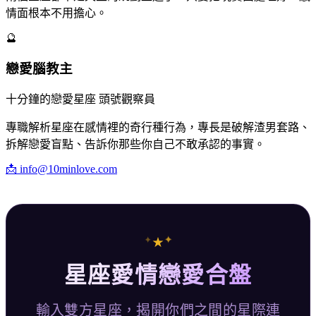
情面根本不用擔心。
🔮
戀愛腦教主
十分鐘的戀愛星座 頭號觀察員
專職解析星座在感情裡的奇行種行為，專長是破解渣男套路、
拆解戀愛盲點、告訴你那些你自己不敢承認的事實。
📩
info@10minlove.com
✦
✦
★
星座愛情戀愛合盤
輸入雙方星座，揭開你們之間的星際連