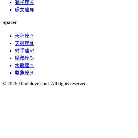
獅子座♌
處女座♍
Spacer
天秤座♎
天蠍座♏
射手座♐
摩羯座♑
水瓶座♒
雙魚座♓
© 2026 10minlove.com. All rights reserved.