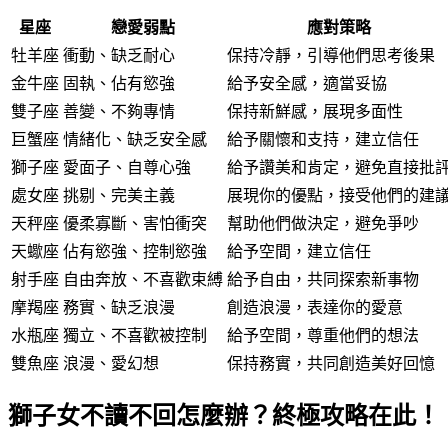
星座
戀愛弱點
應對策略
牡羊座
衝動、缺乏耐心
保持冷靜，引導他們思考後果
金牛座
固執、佔有慾強
給予安全感，適當妥協
雙子座
善變、不夠專情
保持新鮮感，展現多面性
巨蟹座
情緒化、缺乏安全感
給予關懷和支持，建立信任
獅子座
愛面子、自尊心強
給予讚美和肯定，避免直接批
處女座
挑剔、完美主義
展現你的優點，接受他們的建
天秤座
優柔寡斷、害怕衝突
幫助他們做決定，避免爭吵
天蠍座
佔有慾強、控制慾強
給予空間，建立信任
射手座
自由奔放、不喜歡束縛
給予自由，共同探索新事物
摩羯座
務實、缺乏浪漫
創造浪漫，表達你的愛意
水瓶座
獨立、不喜歡被控制
給予空間，尊重他們的想法
雙魚座
浪漫、愛幻想
保持務實，共同創造美好回憶
獅子女不讀不回怎麼辦？終極攻略在此！