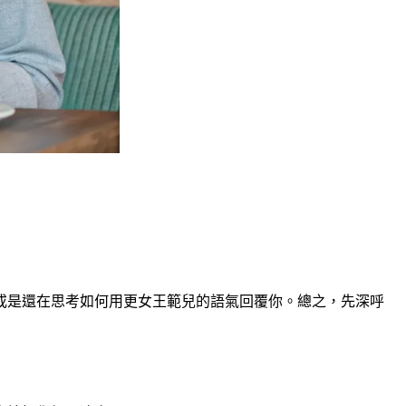
或是還在思考如何用更女王範兒的語氣回覆你。總之，先深呼