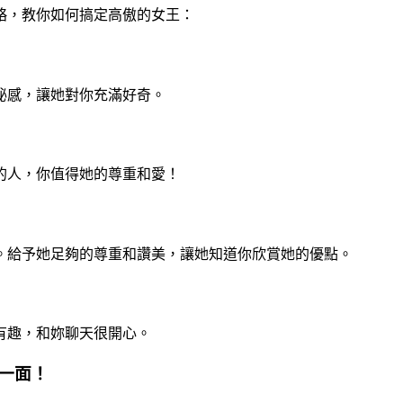
略，教你如何搞定高傲的女王：
秘感，讓她對你充滿好奇。
的人，你值得她的尊重和愛！
。給予她足夠的尊重和讚美，讓她知道你欣賞她的優點。
有趣，和妳聊天很開心。
一面！