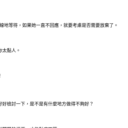
底線地等待，如果她一直不回應，就要考慮是否需要放棄了。
你太黏人。
！
好好檢討一下，是不是有什麼地方做得不夠好？