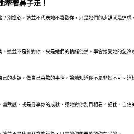
她牽著鼻子走！
緒？別擔心，這並不代表她不喜歡你，只是她們的步調就是這樣
淡。這並不是針對你，只是她們的情緒使然。學會接受她的忽冷
自己的步調，做自己喜歡的事情，讓她知道你不是非她不可。這
、幽默感，或是分享你的成就，讓她對你刮目相看。記住，自信
。這並不是什麼惡意的行為，只是她們想要確認你在乎她。