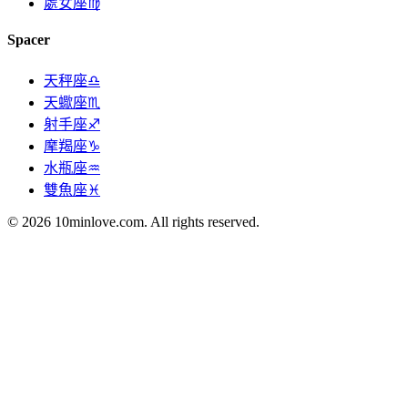
處女座♍
Spacer
天秤座♎
天蠍座♏
射手座♐
摩羯座♑
水瓶座♒
雙魚座♓
© 2026 10minlove.com. All rights reserved.