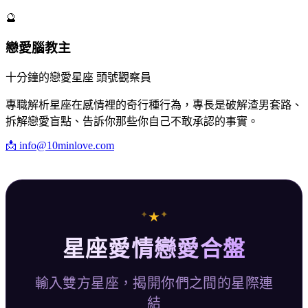
🔮
戀愛腦教主
十分鐘的戀愛星座 頭號觀察員
專職解析星座在感情裡的奇行種行為，專長是破解渣男套路、
拆解戀愛盲點、告訴你那些你自己不敢承認的事實。
📩
info@10minlove.com
✦
✦
★
星座愛情戀愛合盤
輸入雙方星座，揭開你們之間的星際連
結