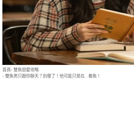
首頁
›
雙魚戀愛攻略
›
雙魚男只跟你聊天？別傻了！他可能只是在...養魚！