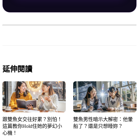
延伸閱讀
跟雙魚女交往好累？別怕！
雙魚男性暗示大解密：他暈
這篇教你Hold住她的夢幻小
船了？還是只想睡妳？
心機！