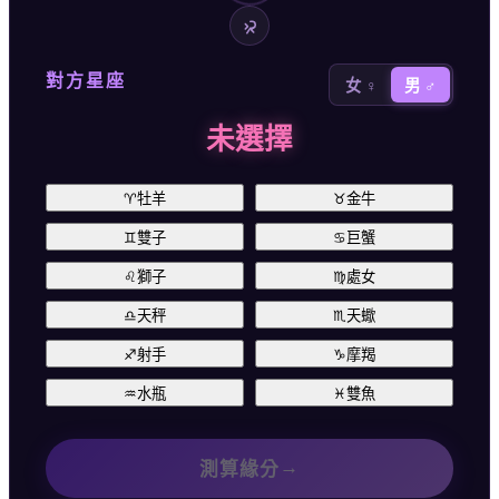
對方星座
女 ♀
男 ♂
未選擇
♈
牡羊
♉
金牛
♊
雙子
♋
巨蟹
♌
獅子
♍
處女
♎
天秤
♏
天蠍
♐
射手
♑
摩羯
♒
水瓶
♓
雙魚
→
測算緣分