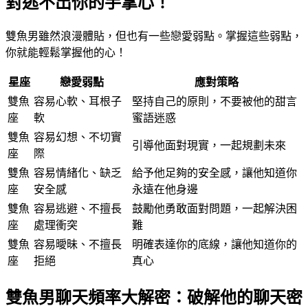
對逃不出你的手掌心！
雙魚男雖然浪漫體貼，但也有一些戀愛弱點。掌握這些弱點，
你就能輕鬆掌握他的心！
星座
戀愛弱點
應對策略
雙魚
容易心軟、耳根子
堅持自己的原則，不要被他的甜言
座
軟
蜜語迷惑
雙魚
容易幻想、不切實
引導他面對現實，一起規劃未來
座
際
雙魚
容易情緒化、缺乏
給予他足夠的安全感，讓他知道你
座
安全感
永遠在他身邊
雙魚
容易逃避、不擅長
鼓勵他勇敢面對問題，一起解決困
座
處理衝突
難
雙魚
容易曖昧、不擅長
明確表達你的底線，讓他知道你的
座
拒絕
真心
雙魚男聊天頻率大解密：破解他的聊天密