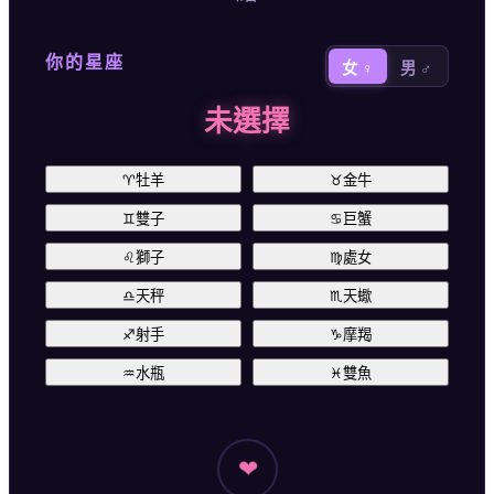
你的星座
女 ♀
男 ♂
未選擇
♈
牡羊
♉
金牛
♊
雙子
♋
巨蟹
♌
獅子
♍
處女
♎
天秤
♏
天蠍
♐
射手
♑
摩羯
♒
水瓶
♓
雙魚
❤