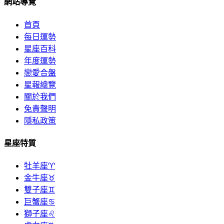
網站導覽
首頁
每日運勢
星座百科
年度運勢
戀愛合盤
星報總覽
關於我們
免責聲明
隱私政策
星座特質
牡羊座♈
金牛座♉
雙子座♊
巨蟹座♋
獅子座♌