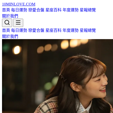
10MIN
LOVE
.COM
首頁
每日運勢
戀愛合盤
星座百科
年度運勢
星報總覽
關於我們
首頁
每日運勢
戀愛合盤
星座百科
年度運勢
星報總覽
關於我們