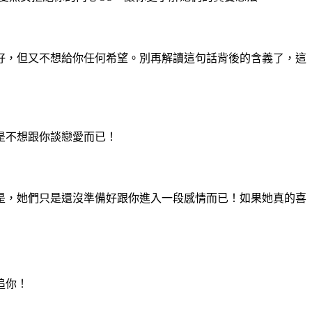
好，但又不想給你任何希望。別再解讀這句話背後的含義了，這
是不想跟你談戀愛而已！
是，她們只是還沒準備好跟你進入一段感情而已！如果她真的喜
追你！