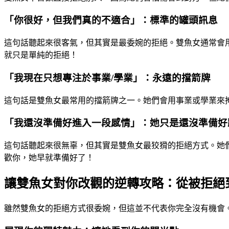
「你很好，但我們真的不適合」：標準的罐頭訊息
這句話聽起來很客氣，但其實是最委婉的拒絕。雙魚女通常會
就只是單純的拒絕！
「我現在只想專注於事業/學業」：永遠的擋箭牌
這句話是雙魚女最常用的擋箭牌之一。她們會用事業或學業來
「我還沒準備好進入一段感情」：她只是還沒準備好
這句話聽起來很無辜，但其實是雙魚女最狡猾的拒絕方式。她
歡你，她早就準備好了！
讓雙魚女對你改觀的逆轉攻略：從被拒絕
雖然雙魚女的拒絕方式很委婉，但這並不代表你完全沒有機會