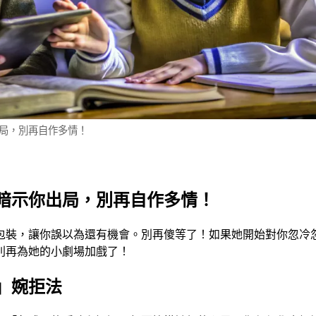
局，別再自作多情！
暗示你出局，別再自作多情！
包裝，讓你誤以為還有機會。別再傻等了！如果她開始對你忽冷
別再為她的小劇場加戲了！
」婉拒法