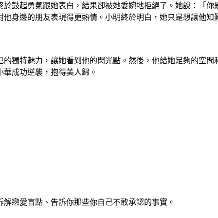
終於鼓起勇氣跟她表白，結果卻被她委婉地拒絕了。她說：「你
對他身邊的朋友表現得更熱情。小明終於明白，她只是想讓他知
己的獨特魅力，讓她看到他的閃光點。然後，他給她足夠的空間
小華成功逆襲，抱得美人歸。
拆解戀愛盲點、告訴你那些你自己不敢承認的事實。