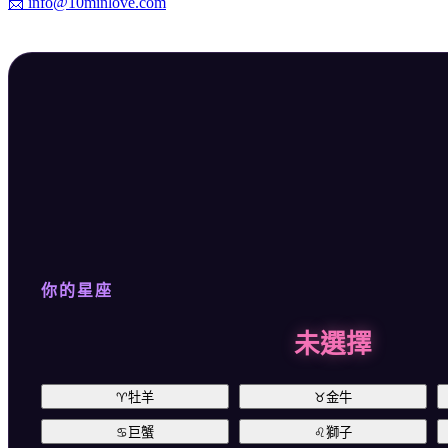
📩
info@10minlove.com
你的星座
未選擇
♈
牡羊
♉
金牛
♋
巨蟹
♌
獅子