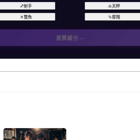
♐
射手
♎
天秤
♓
雙魚
♑
摩羯
→
測算緣分