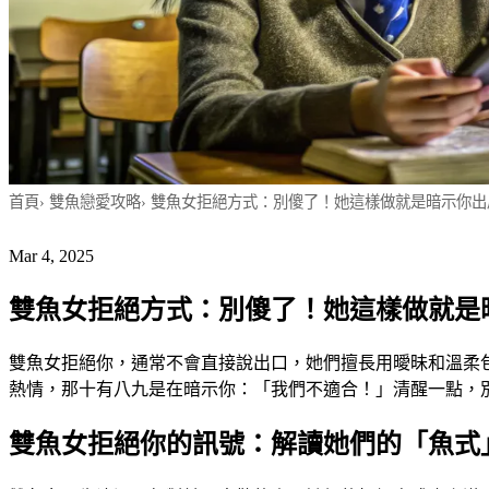
首頁
›
雙魚戀愛攻略
›
雙魚女拒絕方式：別傻了！她這樣做就是暗示你出
Mar 4, 2025
雙魚女拒絕方式：別傻了！她這樣做就是
雙魚女拒絕你，通常不會直接說出口，她們擅長用曖昧和溫柔
熱情，那十有八九是在暗示你：「我們不適合！」清醒一點，
雙魚女拒絕你的訊號：解讀她們的「魚式