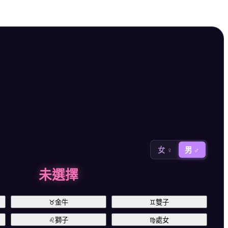
女 ♀
男 ♂
未選擇
♉
金牛
♊
雙子
♌
獅子
♍
處女