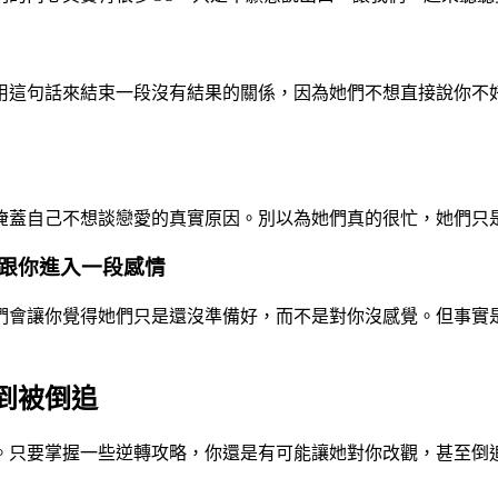
用這句話來結束一段沒有結果的關係，因為她們不想直接說你不
掩蓋自己不想談戀愛的真實原因。別以為她們真的很忙，她們只
跟你進入一段感情
們會讓你覺得她們只是還沒準備好，而不是對你沒感覺。但事實
到被倒追
。只要掌握一些逆轉攻略，你還是有可能讓她對你改觀，甚至倒