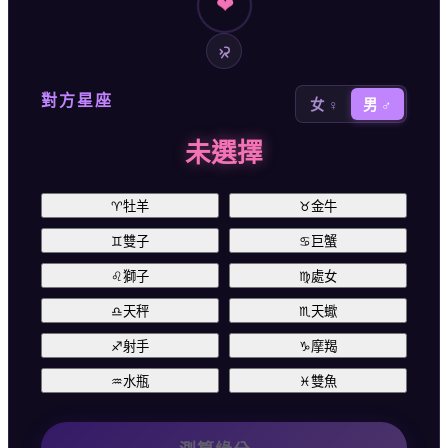
❤
對方星座
女 ♀
男 ♂
未選擇
♈
牡羊
♉
金牛
♊
雙子
♋
巨蟹
♌
獅子
♍
處女
♎
天秤
♏
天蠍
♐
射手
♑
摩羯
♒
水瓶
♓
雙魚