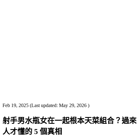
Feb 19, 2025
(Last updated:
May 29, 2026
)
射手男水瓶女在一起根本天菜組合？過來
人才懂的 5 個真相