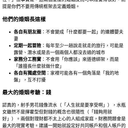
提是你們不要用傳統框架去定義婚姻。
他們的婚姻長這樣
各自有朋友圈
：不會變成「什麼都要一起」的連體嬰夫
妻
定期一起冒險
：每年至少一趟說走就走的旅行，可能是
露營、潛水或是去一個兩個人都沒去過的城市
家務分工務實
：不會用「你應該」來道德綁架，而是
「誰擅長什麼就做什麼」
各自有獨處空間
：家裡可能各有一個角落是「我的地
盤」，互不打擾
最大的婚姻考驗：錢
認真的，射手男花錢像流水（「人生就是要享受啊」），水瓶
女雖然不是揮霍型但對錢的概念也很隨性（「錢夠用就
好」）。兩個對理財都不太上心的人組成家庭，財務問題會是
最大的現實考驗。建議一開始就設定好共同帳戶和個人帳戶的