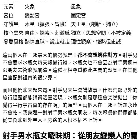
元素
火象
風象
宮位
變動宮
固定宮
守護星
木星（擴張、冒險）
天王星（創新、獨立）
核心需求
自由、探索、刺激感
獨立、思想空間、不被定義
戀愛風格
熱情直球、說走就走
理性觀察、慢熱但忠誠
這兩個人在一起最大的優勢就是：
都不會想綁住對方
。射手男
不會要求水瓶女每天報備行蹤，水瓶女也不會因為射手男週末
跟朋友去衝浪就崩潰。這種互相尊重彼此空間的默契，在其他
星座配對裡真的很少見。
而且他們聊天超來電。射手男天生會講故事，什麼荒郊野外的
旅行經歷都能講得活靈活現；水瓶女則是那種會突然拋出「你
覺得平行宇宙真的存在嗎」的類型。兩個人在一起，話題永遠
不會乾。我身邊一對射手男水瓶女朋友，每次聚餐他們倆都能
從美食聊到外星人，旁邊的人根本插不上話。
射手男水瓶女曖昧期：從朋友變戀人的關