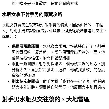
約。這不是不喜歡你，是她充電的方式
水瓶女拿下射手男的隱藏攻略
水瓶女其實天生就有吸引射手男的特質，因為你們的「不黏
人」對射手男來說簡直是夢寐以求。但要從曖昧推進到交往，
你需要：
偶爾展現脆弱面
：水瓶女太常用理性武裝自己了。射手
男其實很吃「反差萌」，當你偶爾露出柔軟的一面，他
會覺得被你信任，瞬間保護慾爆棚
跟他一起冒險
：射手男提議去一個你沒去過的地方，別
分析太久，直接說走就走。這種「你敢我就敢」的態度
會讓他愛死你
別太快定義關係
：射手男對「我們在一起了嗎」這種問
題會本能逃跑。讓關係自然發展，他反而會主動靠過來
射手男水瓶女交往後的 3 大地雷區