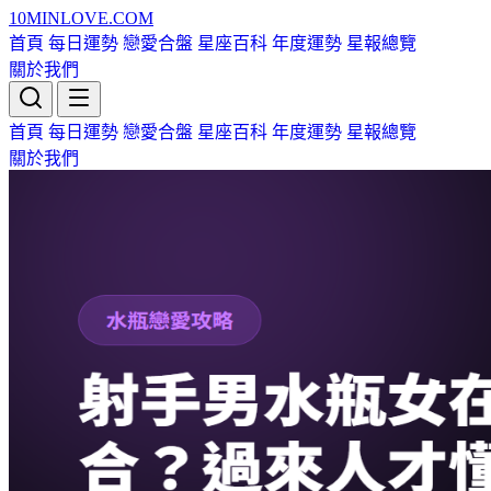
10MIN
LOVE
.COM
首頁
每日運勢
戀愛合盤
星座百科
年度運勢
星報總覽
關於我們
首頁
每日運勢
戀愛合盤
星座百科
年度運勢
星報總覽
關於我們