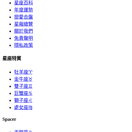
星座百科
年度運勢
戀愛合盤
星報總覽
關於我們
免責聲明
隱私政策
星座特質
牡羊座♈
金牛座♉
雙子座♊
巨蟹座♋
獅子座♌
處女座♍
Spacer