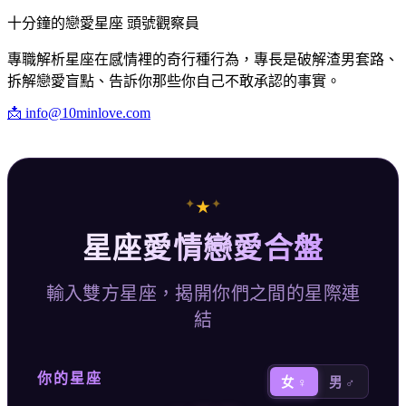
十分鐘的戀愛星座 頭號觀察員
專職解析星座在感情裡的奇行種行為，專長是破解渣男套路、
拆解戀愛盲點、告訴你那些你自己不敢承認的事實。
📩
info@10minlove.com
✦
✦
★
星座愛情戀愛合盤
輸入雙方星座，揭開你們之間的星際連
結
你的星座
女 ♀
男 ♂