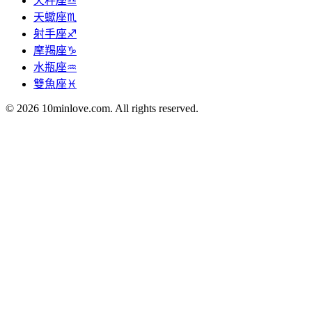
天秤座♎
天蠍座♏
射手座♐
摩羯座♑
水瓶座♒
雙魚座♓
© 2026 10minlove.com. All rights reserved.