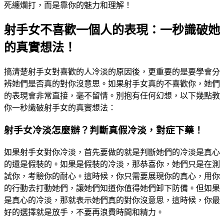
死纏爛打，而是靠你的魅力和理解！
射手女不喜歡一個人的表現：一秒識破她
的真實想法！
搞清楚射手女對喜歡的人冷淡的原因後，更重要的是要學會分
辨她們是否真的對你沒意思。如果射手女真的不喜歡你，她們
的表現會非常直接，毫不留情。別抱有任何幻想，以下幾點教
你一秒識破射手女的真實想法：
射手女冷淡怎麼辦？判斷真假冷淡，對症下藥！
如果射手女對你冷淡，首先要做的就是判斷她們的冷淡是真心
的還是假裝的。如果是假裝的冷淡，那恭喜你，她們只是在測
試你，考驗你的耐心。這時候，你只需要展現你的真心，用你
的行動去打動她們，讓她們知道你值得她們卸下防備。但如果
是真心的冷淡，那就表示她們真的對你沒意思，這時候，你最
好的選擇就是放手，不要再浪費時間和精力。