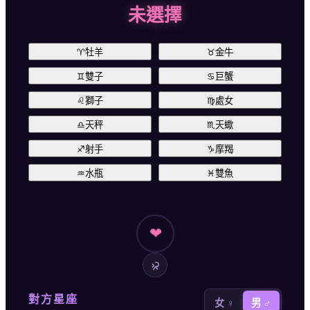
未選擇
♈
牡羊
♉
金牛
♊
雙子
♋
巨蟹
♌
獅子
♍
處女
♎
天秤
♏
天蠍
♐
射手
♑
摩羯
♒
水瓶
♓
雙魚
❤
對方星座
女 ♀
男 ♂