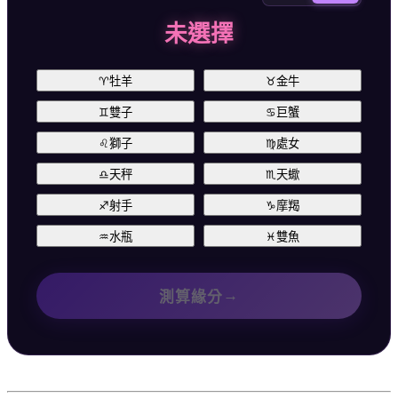
未選擇
♈
牡羊
♉
金牛
♊
雙子
♋
巨蟹
♌
獅子
♍
處女
♎
天秤
♏
天蠍
♐
射手
♑
摩羯
♒
水瓶
♓
雙魚
→
測算緣分