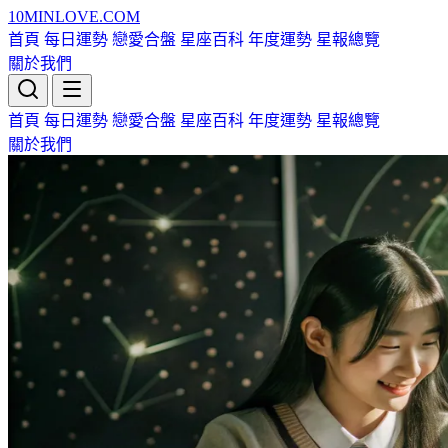
10MIN
LOVE
.COM
首頁
每日運勢
戀愛合盤
星座百科
年度運勢
星報總覽
關於我們
首頁
每日運勢
戀愛合盤
星座百科
年度運勢
星報總覽
關於我們