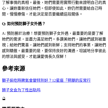
了解事情的真相。最後，她們需要用實際行動來證明自己的真
心，讓妳重新信任她們。但即使如此，妳仍然需要給自己時
間，慢慢療傷，才能決定是否要繼續這段關係。
Q: 如何預防獅子女外遇？
A: 預防勝於治療！想要預防獅子女外遇，最重要的是要了解
她們的需求，並盡力滿足她們。多讚美她們，讓她們感到被重
視；給她們驚喜，讓她們感到新鮮；支持她們的事業，讓她們
感到驕傲。最重要的是，要保持良好的溝通，坦誠地分享彼此
的想法與感受，才能讓愛情長久保鮮！
參考來源
獅子偷吃時脾氣會變特別好？12星座「劈腿的反常行
狮子女会为了性出轨吗
🔮