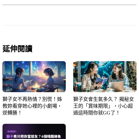
延伸閱讀
獅子女不再熱情？別慌！姊
獅子女會生氣多久？ 揭秘女
教妳看穿她心裡的小劇場，
王的「賞味期限」，小心超
逆轉勝！
過這時間你就GG了！