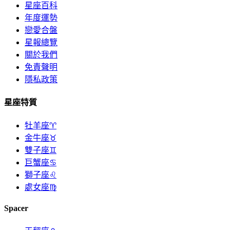
星座百科
年度運勢
戀愛合盤
星報總覽
關於我們
免責聲明
隱私政策
星座特質
牡羊座♈
金牛座♉
雙子座♊
巨蟹座♋
獅子座♌
處女座♍
Spacer