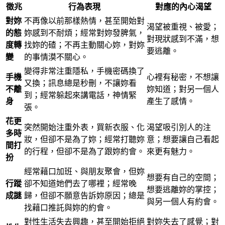
徵兆
行為表現
對應的內心渴望
對妳
不再像以前那樣熱情，甚至開始對
渴望被重視、被愛；
的態
妳感到不耐煩；經常對妳發脾氣，
對現狀感到不滿，想
度轉
找妳的碴；不再主動關心妳，對妳
要逃離。
變
的事情漠不關心。
變得非常注重隱私，手機密碼換了
手機
心裡有秘密，不想讓
又換；訊息總是秒刪，不讓妳看
不離
妳知道；對另一個人
到；經常躲起來講電話，神情緊
身
產生了感情。
張。
花更
突然開始注重外表，買新衣服、化
渴望吸引別人的注
多時
妝，但卻不是為了妳；經常打聽妳
意；想要讓自己看起
間打
的行程，但卻不是為了跟妳約會。
來更有魅力。
扮
經常藉口加班、與朋友聚會，但妳
想要有自己的空間；
行蹤
卻不知道她們去了哪裡；經常晚
想要逃離妳的掌控；
成謎
歸，但卻不願意告訴妳原因；總是
與另一個人有約會。
找藉口推託與妳的約會。
對性生活失去興趣，甚至開始拒絕
對妳失去了感覺；對