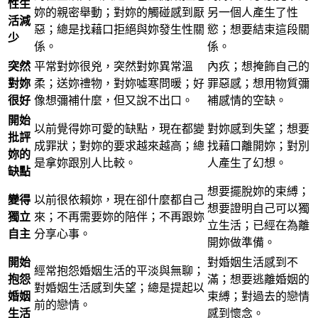
性生
妳的親密舉動；對妳的觸碰感到厭
另一個人產生了性
活減
惡；總是找藉口拒絕與妳發生性關
慾；想要結束這段關
少
係。
係。
突然
平常對妳很兇，突然對妳異常溫
內疚；想掩飾自己的
對妳
柔；送妳禮物，對妳噓寒問暖；好
罪惡感；想用物質彌
很好
像想彌補什麼，但又說不出口。
補感情的空缺。
開始
以前覺得妳可愛的缺點，現在都變
對妳感到失望；想要
批評
成罪狀；對妳的要求越來越高；總
找藉口離開妳；對別
妳的
是拿妳跟別人比較。
人產生了幻想。
缺點
想要擺脫妳的束縛；
變得
以前很依賴妳，現在卻什麼都自己
想要證明自己可以獨
獨立
來；不再需要妳的陪伴；不再跟妳
立生活；已經在為離
自主
分享心事。
開妳做準備。
開始
對婚姻生活感到不
經常抱怨婚姻生活的平淡與無聊；
抱怨
滿；想要逃離婚姻的
對婚姻生活感到失望；總是提起以
婚姻
束縛；對過去的戀情
前的戀情。
生活
感到懷念。