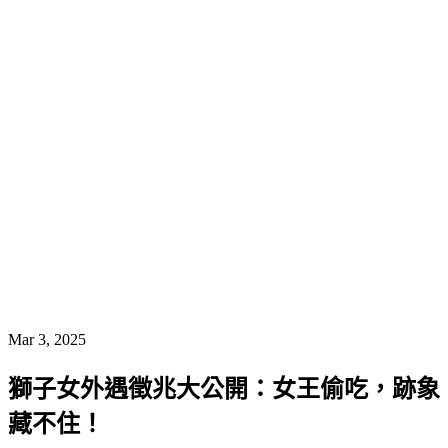
Mar 3, 2025
獅子女外遇徵兆大公開：女王偷吃，跡象
藏不住！