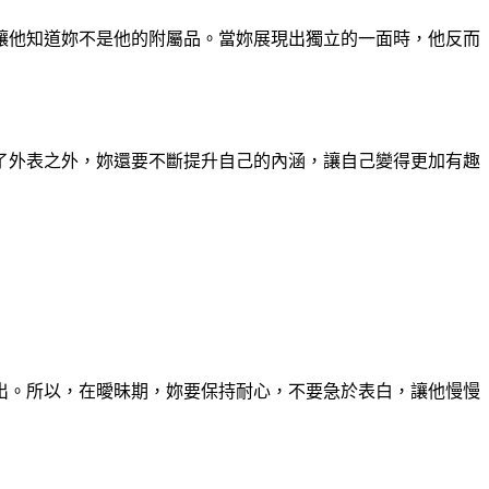
讓他知道妳不是他的附屬品。當妳展現出獨立的一面時，他反而
了外表之外，妳還要不斷提升自己的內涵，讓自己變得更加有趣
出。所以，在曖昧期，妳要保持耐心，不要急於表白，讓他慢慢