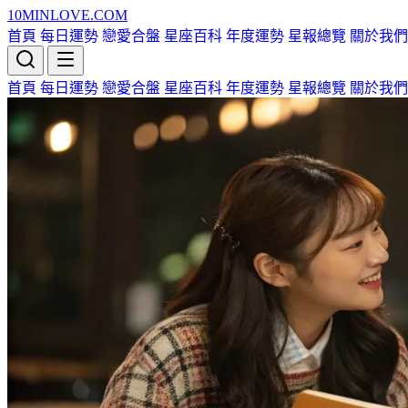
10MIN
LOVE
.COM
首頁
每日運勢
戀愛合盤
星座百科
年度運勢
星報總覽
關於我們
首頁
每日運勢
戀愛合盤
星座百科
年度運勢
星報總覽
關於我們