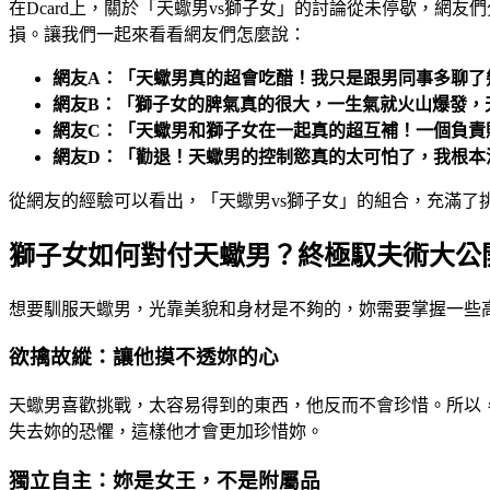
在Dcard上，關於「天蠍男vs獅子女」的討論從未停歇，
損。讓我們一起來看看網友們怎麼說：
網友A：「天蠍男真的超會吃醋！我只是跟男同事多聊了
網友B：「獅子女的脾氣真的很大，一生氣就火山爆發，
網友C：「天蠍男和獅子女在一起真的超互補！一個負責
網友D：「勸退！天蠍男的控制慾真的太可怕了，我根本
從網友的經驗可以看出，「天蠍男vs獅子女」的組合，充滿
獅子女如何對付天蠍男？終極馭夫術大公
想要馴服天蠍男，光靠美貌和身材是不夠的，妳需要掌握一些
欲擒故縱：讓他摸不透妳的心
天蠍男喜歡挑戰，太容易得到的東西，他反而不會珍惜。所以
失去妳的恐懼，這樣他才會更加珍惜妳。
獨立自主：妳是女王，不是附屬品