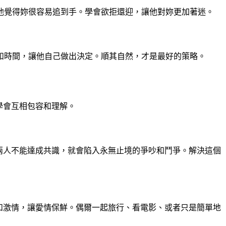
他覺得妳很容易追到手。學會欲拒還迎，讓他對妳更加著迷。
和時間，讓他自己做出決定。順其自然，才是最好的策略。
學會互相包容和理解。
兩人不能達成共識，就會陷入永無止境的爭吵和鬥爭。解決這個
和激情，讓愛情保鮮。偶爾一起旅行、看電影、或者只是簡單地