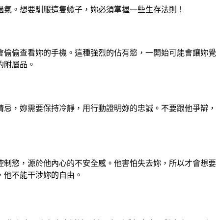
過氣。想要馴服這隻蠍子，妳必須掌握一些生存法則！
會偷偷查看妳的手機。這種強烈的佔有慾，一開始可能會讓妳覺
的附屬品。
猜忌，妳需要保持冷靜，用行動證明妳的忠誠。不要跟他爭辯，
控制慾，源於他內心的不安全感。他害怕失去妳，所以才會想要
，他不能干涉妳的自由。