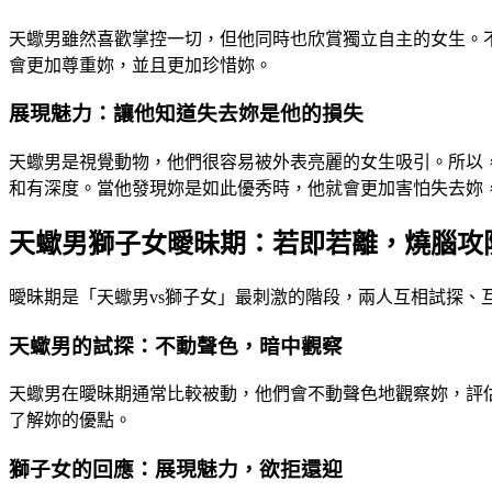
天蠍男雖然喜歡掌控一切，但他同時也欣賞獨立自主的女生。
會更加尊重妳，並且更加珍惜妳。
展現魅力：讓他知道失去妳是他的損失
天蠍男是視覺動物，他們很容易被外表亮麗的女生吸引。所以
和有深度。當他發現妳是如此優秀時，他就會更加害怕失去妳
天蠍男獅子女曖昧期：若即若離，燒腦攻
曖昧期是「天蠍男vs獅子女」最刺激的階段，兩人互相試探、
天蠍男的試探：不動聲色，暗中觀察
天蠍男在曖昧期通常比較被動，他們會不動聲色地觀察妳，評
了解妳的優點。
獅子女的回應：展現魅力，欲拒還迎