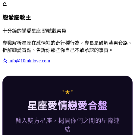
🔮
戀愛腦教主
十分鐘的戀愛星座 頭號觀察員
專職解析星座在感情裡的奇行種行為，專長是破解渣男套路、
拆解戀愛盲點、告訴你那些你自己不敢承認的事實。
📩
info@10minlove.com
✦
✦
★
星座愛情戀愛合盤
輸入雙方星座，揭開你們之間的星際連
結