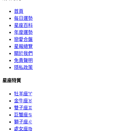
首頁
每日運勢
星座百科
年度運勢
戀愛合盤
星報總覽
關於我們
免責聲明
隱私政策
星座特質
牡羊座♈
金牛座♉
雙子座♊
巨蟹座♋
獅子座♌
處女座♍