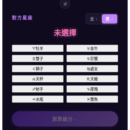
對方星座
女 ♀
男 ♂
未選擇
♈
牡羊
♉
金牛
♊
雙子
♋
巨蟹
♌
獅子
♍
處女
♎
天秤
♏
天蠍
♐
射手
♑
摩羯
♒
水瓶
♓
雙魚
→
測算緣分