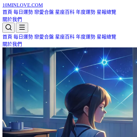
10MIN
LOVE
.COM
首頁
每日運勢
戀愛合盤
星座百科
年度運勢
星報總覽
關於我們
首頁
每日運勢
戀愛合盤
星座百科
年度運勢
星報總覽
關於我們