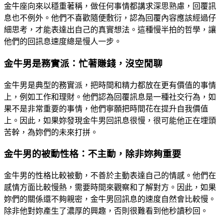
金牛座向來以穩重著稱，做任何事情都講求深思熟慮，回覆訊
息也不例外。他們不喜歡隨便敷衍，認為回覆內容應該經過仔
細思考，才能表達出自己的真實想法。這種慢半拍的哲學，讓
他們的回訊息速度總是慢人一步。
金牛男是務實派：忙著賺錢，沒空閒聊
金牛男是典型的務實派，把時間和精力都放在更有價值的事情
上，例如工作和理財。他們認為回覆訊息是一種社交行為，如
果不是非常重要的事情，他們寧願把時間花在提升自我價值
上。因此，如果妳發現金牛男回訊息很慢，很可能他正在埋頭
苦幹，為妳們的未來打拼。
金牛男的被動性格：不主動，除非妳夠重要
金牛男的性格比較被動，不善於主動表達自己的情感。他們在
感情方面比較慢熱，需要時間來觀察和了解對方。因此，如果
妳們的關係還不夠親密，金牛男回訊息的速度自然會比較慢。
除非他對妳產生了濃厚的興趣，否則很難看到他秒讀秒回。