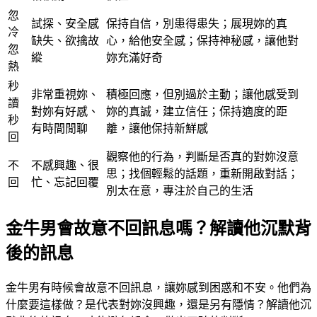
忽
試探、安全感
保持自信，別患得患失；展現妳的真
冷
缺失、欲擒故
心，給他安全感；保持神秘感，讓他對
忽
縱
妳充滿好奇
熱
秒
非常重視妳、
積極回應，但別過於主動；讓他感受到
讀
對妳有好感、
妳的真誠，建立信任；保持適度的距
秒
有時間閒聊
離，讓他保持新鮮感
回
觀察他的行為，判斷是否真的對妳沒意
不
不感興趣、很
思；找個輕鬆的話題，重新開啟對話；
回
忙、忘記回覆
別太在意，專注於自己的生活
金牛男會故意不回訊息嗎？解讀他沉默背
後的訊息
金牛男有時候會故意不回訊息，讓妳感到困惑和不安。他們為
什麼要這樣做？是代表對妳沒興趣，還是另有隱情？解讀他沉