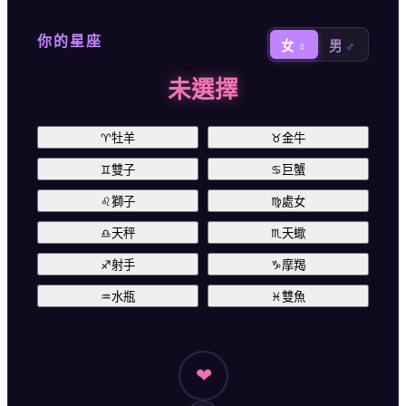
你的星座
女 ♀
男 ♂
未選擇
♈
牡羊
♉
金牛
♊
雙子
♋
巨蟹
♌
獅子
♍
處女
♎
天秤
♏
天蠍
♐
射手
♑
摩羯
♒
水瓶
♓
雙魚
❤