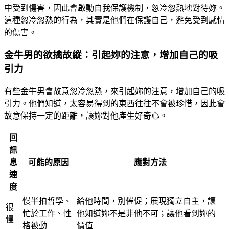
中受到傷害，因此會啟動自我保護機制，忽冷忽熱地對待妳。
這種忽冷忽熱的行為，其實是他們在保護自己，避免受到感情
的傷害。
金牛男的欲擒故縱：引起妳的注意，增加自己的吸
引力
有些金牛男會故意忽冷忽熱，來引起妳的注意，增加自己的吸
引力。他們知道，太容易得到的東西往往不會被珍惜，因此會
故意保持一定的距離，讓妳對他產生好奇心。
回
訊
息
可能的原因
應對方法
速
度
慢半拍哲學、
給他時間，別催促；展現獨立自主，讓
很
忙於工作、性
他知道妳不是非他不可；讓他看到妳的
慢
格被動
價值