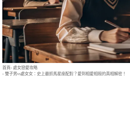
首頁
›
處女戀愛攻略
›
雙子男vs處女女：史上最抓馬星座配對？愛到相愛相殺的真相解密！