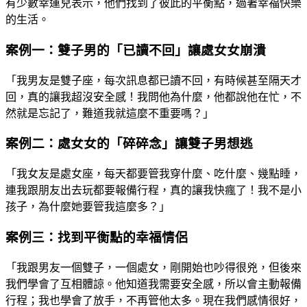
有少數幸運兒表示，他們找到了彼此的平衡點，過著幸福快樂
的生活。
案例一：雙子男的「已讀不回」讓處女女崩潰
「我男友是雙子座，每次訊息都已讀不回，有時候甚至隔天才
回，真的讓我超沒安全感！我問他為什麼，他都說他在忙，不
然就是忘記了，難道我就這麼不重要嗎？」
案例二：處女女的「碎碎念」讓雙子男想逃
「我女友是處女座，每天都要管我穿什麼、吃什麼、幾點睡，
連我跟朋友出去玩都要報備行程，真的讓我快瘋了！我不是小
孩子，為什麼她要管我這麼多？」
案例三：找到平衡點的幸福情侶
「我跟男友一個雙子，一個處女，剛開始也吵得很兇，但後來
我們學會了互相體諒。他知道我需要安全感，所以會主動報備
行程；我也學會了放手，不再管他太多。現在我們感情很好，