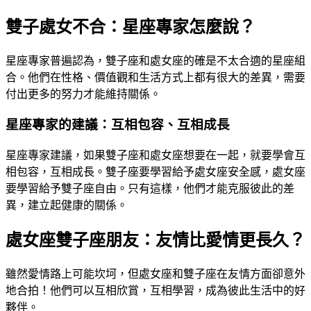
雙子處女不合：星座專家怎麼說？
星座專家普遍認為，雙子座和處女座的確是不太合適的星座組
合。他們在性格、價值觀和生活方式上都有很大的差異，需要
付出更多的努力才能維持關係。
星座專家的建議：互相包容、互相成長
星座專家建議，如果雙子座和處女座想要在一起，就要學會互
相包容，互相成長。雙子座要學習給予處女座安全感，處女座
要學習給予雙子座自由。只有這樣，他們才能克服彼此的差
異，建立起健康的關係。
處女座雙子座朋友：友情比愛情更長久？
雖然愛情路上可能坎坷，但處女座和雙子座在友情方面卻意外
地合拍！他們可以互相欣賞，互相學習，成為彼此生活中的好
夥伴。