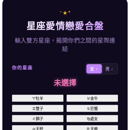
✦
✦
★
星座愛情戀愛合盤
輸入雙方星座，揭開你們之間的星際連
結
你的星座
女 ♀
男 ♂
未選擇
♈
牡羊
♉
金牛
♊
雙子
♋
巨蟹
♌
獅子
♍
處女
♎
天秤
♏
天蠍