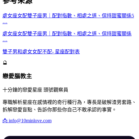
參考來源
處女座女配雙子座男｜配對指數、相處之道、保持甜蜜關係5
…
處女座女配雙子座男｜配對指數、相處之道、保持甜蜜關係
…
雙子男和處女女配不配- 星座配對表
🔮
戀愛腦教主
十分鐘的戀愛星座 頭號觀察員
專職解析星座在感情裡的奇行種行為，專長是破解渣男套路、
拆解戀愛盲點、告訴你那些你自己不敢承認的事實。
📩
info@10minlove.com