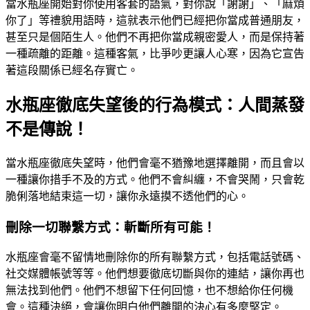
當水瓶座開始對你使用客套的語氣，對你說「謝謝」、「麻煩
你了」等禮貌用語時，這就表示他們已經把你當成普通朋友，
甚至只是個陌生人。他們不再把你當成親密愛人，而是保持著
一種疏離的距離。這種客氣，比爭吵更讓人心寒，因為它宣告
著這段關係已經名存實亡。
水瓶座徹底失望後的行為模式：人間蒸發
不是傳說！
當水瓶座徹底失望時，他們會毫不猶豫地選擇離開，而且會以
一種讓你措手不及的方式。他們不會糾纏，不會哭鬧，只會乾
脆俐落地結束這一切，讓你永遠摸不透他們的心。
刪除一切聯繫方式：斬斷所有可能！
水瓶座會毫不留情地刪除你的所有聯繫方式，包括電話號碼、
社交媒體帳號等等。他們想要徹底切斷與你的連結，讓你再也
無法找到他們。他們不想留下任何回憶，也不想給你任何機
會。這種決絕，會讓你明白他們離開的決心有多麼堅定。