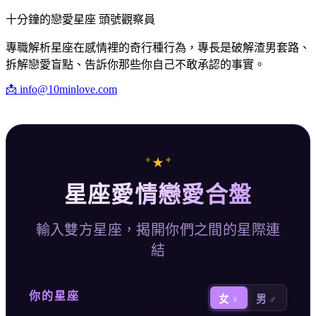
十分鐘的戀愛星座 頭號觀察員
專職解析星座在感情裡的奇行種行為，專長是破解渣男套路、
拆解戀愛盲點、告訴你那些你自己不敢承認的事實。
📩
info@10minlove.com
✦
✦
★
星座愛情戀愛合盤
輸入雙方星座，揭開你們之間的星際連
結
你的星座
女 ♀
男 ♂