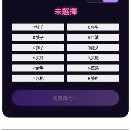
未選擇
♈
牡羊
♉
金牛
♊
雙子
♋
巨蟹
♌
獅子
♍
處女
♎
天秤
♏
天蠍
♐
射手
♑
摩羯
♒
水瓶
♓
雙魚
→
測算緣分