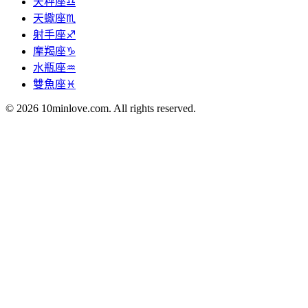
天秤座♎
天蠍座♏
射手座♐
摩羯座♑
水瓶座♒
雙魚座♓
© 2026 10minlove.com. All rights reserved.