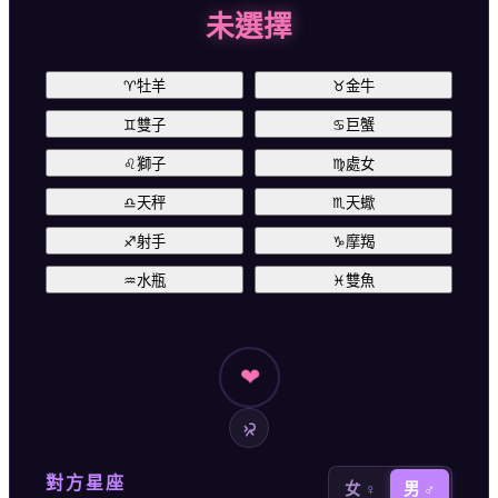
未選擇
♈
牡羊
♉
金牛
♊
雙子
♋
巨蟹
♌
獅子
♍
處女
♎
天秤
♏
天蠍
♐
射手
♑
摩羯
♒
水瓶
♓
雙魚
❤
對方星座
女 ♀
男 ♂