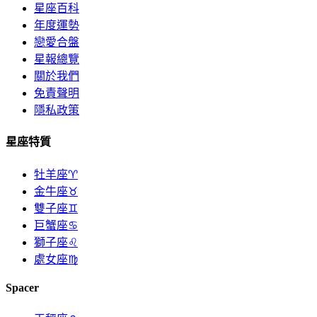
星座百科
年度運勢
戀愛合盤
星報總覽
關於我們
免責聲明
隱私政策
星座特質
牡羊座♈
金牛座♉
雙子座♊
巨蟹座♋
獅子座♌
處女座♍
Spacer