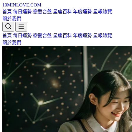
10MIN
LOVE
.COM
首頁
每日運勢
戀愛合盤
星座百科
年度運勢
星報總覽
關於我們
首頁
每日運勢
戀愛合盤
星座百科
年度運勢
星報總覽
關於我們