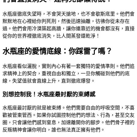
水瓶座徹底失望時，不會哭天搶地，也不會歇斯底里。他們會
默默地在心裡給你判死刑，然後迅速抽離，彷彿你從未存在
過。他們會用冷漠築起高牆，讓你連靠近的機會都沒有，直接
從你的世界裡徹底消失，比人間蒸發還乾淨！
水瓶座的愛情底線：你踩雷了嗎？
水瓶座看似灑脫，實則內心有著一套獨特的愛情準則。他們追
求精神上的契合，重視自由和獨立，一旦你觸碰到他們的底
線，失望值就會直線上升，直到徹底爆發。
別想控制我！水瓶座最討厭的束縛感
水瓶座最討厭的就是被束縛。他們需要自由的呼吸空間，不喜
歡被管東管西。如果你試圖控制他們的想法、行為，甚至交友
圈，只會讓他們感到窒息，加速離開你的腳步。他們骨子裡的
反叛精神會讓你明白，誰也無法真正擁有他們。